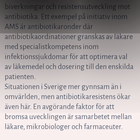
biverkningar och resistensutveckling mot
antibiotika. Ett exempel på initiativ inom
AMS är antibiotikaronder där
antibiotikaordinationer granskas av läkare
med specialistkompetens inom
infektionssjukdomar för att optimera val
av läkemedel och dosering till den enskilda
patienten.
Situationen i Sverige mer gynnsam än i
omvärlden, men antibiotikaresistens ökar
även här. En avgörande faktor för att
bromsa uvecklingen är samarbetet mellan
läkare, mikrobiologer och farmaceuter.