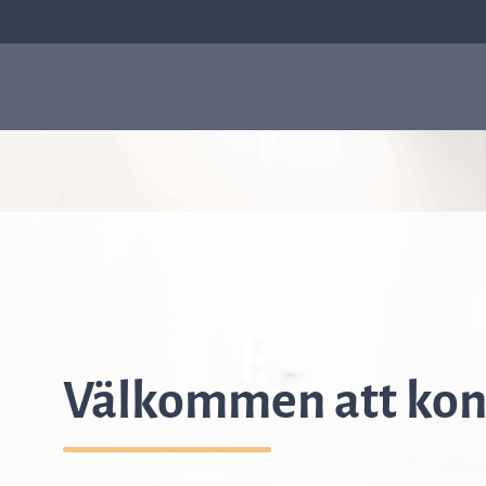
Våra produkter
Sep
Varför ASTar
ASTar är ett värdefullt
verktyg både i labbet och för
läkare. Läs mer om hur ASTar
kan hjälpa dig genom att
välja från listan till höger.
Välkommen att kont
Läs mer om ASTar