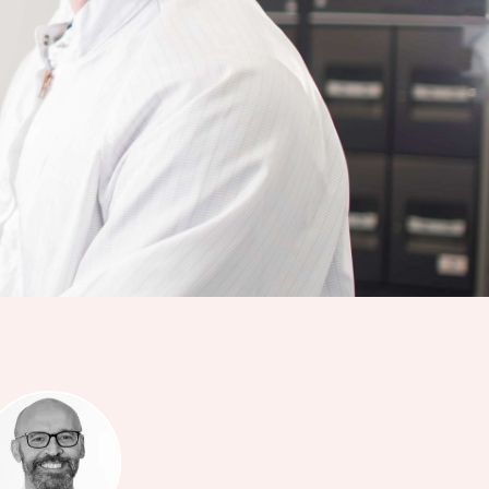
investerare
Kontor &
Aktien
leveranser
Handelsinformation
Karriär
Ägarstruktur
Visselblåsarfunktion
Cybersecurity
Finansiell
kalender