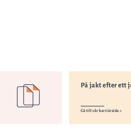
På jakt efter ett 
Gå till vår karriärsida >