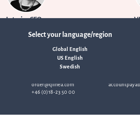
Interim CFO
V
Annika
Blondeau Henriksson
Fr
Select your language/region
ir@qlinea.com
fr
Mobil:
+46 (0)70 600 1520
Mo
Global English
US English
Swedish
Order
Kontakt fö
order@qlinea.com
accountpayab
+46 (0)18-23 50 00