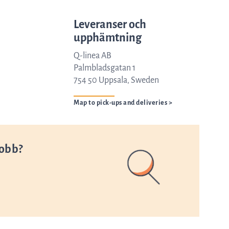
Bolagsstyrning
Leveranser och
upphämtning
Q-linea AB
Bolagsordning
Palmbladsgatan 1
754 50 Uppsala, Sweden
Revisorer
Map to pick-ups and deliveries >
Styrelse
jobb?
Utskott
Styrelsens