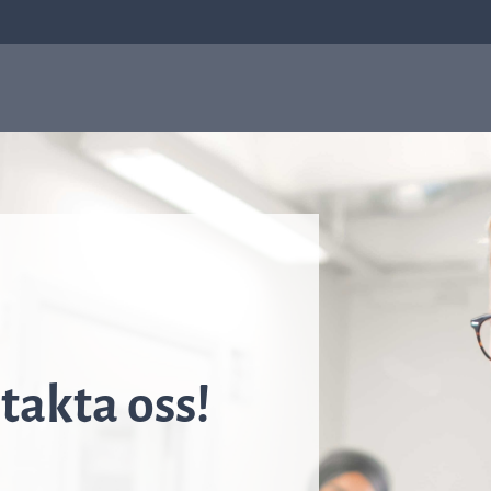
sis
Antibiotikaresistens
Om oss
Om oss
Q-linea fokuserar på att förbättra behandlinge
av sepsis och att bidra till att antibiotika
fortsätter vara effektiva för kommande
generationer. Läs mer om hur allt började i
Uppsala och hur det har format vilka vi är idag.
akta oss!
Läs mer om oss