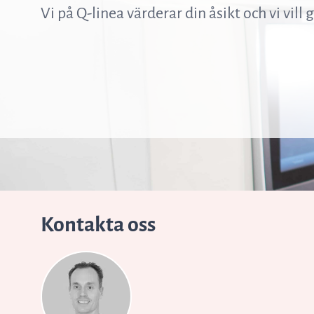
ASTar kits – Provpreparationskassett
Vi på Q-linea värderar din åsikt och vi vill
och skiva för AST resultat direkt från
kliniska prover
ASTar för läkare
Kontakta oss
ASTar i labbet