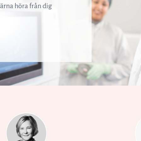
Resurser
 gärna höra från dig
Nyheter och event
Vad andra säger om oss
VD-ord
Affärsidé och strategi