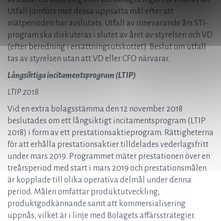
Utfall jämförs mot dessa uppsatta mål efter att
mätperioden har avslutats. Utfall av innevarande års STI-
program ska diskuteras i slutet av året av styrelsen och VD
(efter beredning i ersättningsutskottet). Beslut om utfall
tas av styrelsen utan att VD eller CFO närvarar.
Långsiktiga incitamentsprogram (LTIP)
LTIP 2018
Vid en extra bolagsstämma den 12 november 2018
beslutades om ett långsiktigt incitamentsprogram (LTIP
2018) i form av ett prestationsaktieprogram. Rättigheterna
för att erhålla prestationsaktier tilldelades vederlagsfritt
under mars 2019. Programmet mäter prestationen över en
treårsperiod med start i mars 2019 och prestationsmålen
är kopplade till olika operativa delmål under denna
period. Målen omfattar produktutveckling,
produktgodkännande samt att kommersialisering
uppnås, vilket är i linje med Bolagets affärsstrategier.