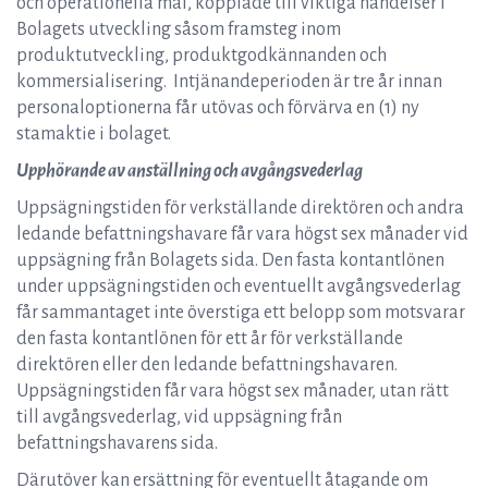
och operationella mål, kopplade till viktiga händelser i
Bolagets utveckling såsom framsteg inom
produktutveckling, produktgodkännanden och
kommersialisering. Intjänandeperioden är tre år innan
personaloptionerna får utövas och förvärva en (1) ny
stamaktie i bolaget.
Upphörande av anställning och avgångsvederlag
Uppsägningstiden för verkställande direktören och andra
ledande befattningshavare får vara högst sex månader vid
uppsägning från Bolagets sida. Den fasta kontantlönen
under uppsägningstiden och eventuellt avgångsvederlag
får sammantaget inte överstiga ett belopp som motsvarar
den fasta kontantlönen för ett år för verkställande
direktören eller den ledande befattningshavaren.
Uppsägningstiden får vara högst sex månader, utan rätt
till avgångsvederlag, vid uppsägning från
befattningshavarens sida.
Därutöver kan ersättning för eventuellt åtagande om