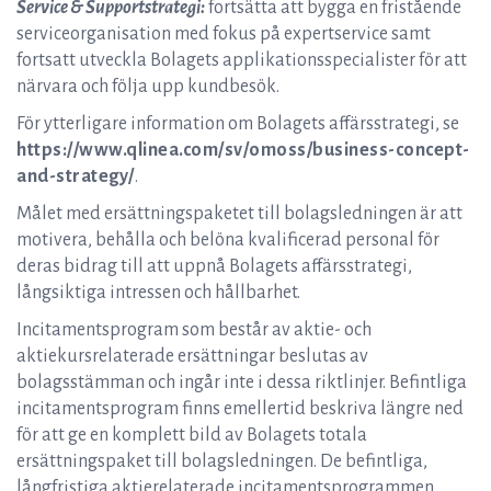
Service & Supportstrategi:
fortsätta att bygga en fristående
serviceorganisation med fokus på expertservice samt
fortsatt utveckla Bolagets applikationsspecialister för att
närvara och följa upp kundbesök.
För ytterligare information om Bolagets affärsstrategi, se
https://www.qlinea.com/sv/omoss/business-concept-
and-strategy/
.
Målet med ersättningspaketet till bolagsledningen är att
motivera, behålla och belöna kvalificerad personal för
deras bidrag till att uppnå Bolagets affärsstrategi,
långsiktiga intressen och hållbarhet.
Incitamentsprogram som består av aktie- och
aktiekursrelaterade ersättningar beslutas av
bolagsstämman och ingår inte i dessa riktlinjer. Befintliga
incitamentsprogram finns emellertid beskriva längre ned
för att ge en komplett bild av Bolagets totala
ersättningspaket till bolagsledningen. De befintliga,
långfristiga aktierelaterade incitamentsprogrammen