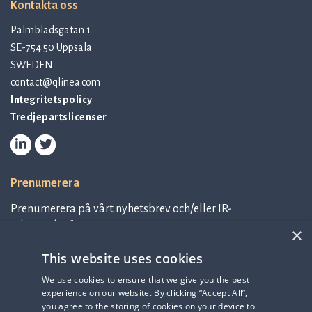
Kontakta oss
Palmbladsgatan 1
SE-754 50 Uppsala
SWEDEN
contact@qlinea.com
Integritetspolicy
Tredjepartslicenser
Prenumerera
Prenumerera på vårt nyhetsbrev och/eller IR-
relaterad information.
×
This website uses cookies
Prenumerera på nyhetsbrev
We use cookies to ensure that we give you the best
experience on our website. By clicking “Accept All”,
IR-related information
you agree to the storing of cookies on your device to