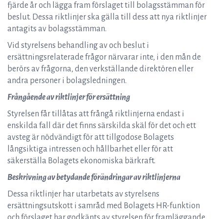
fjärde år och lägga fram förslaget till bolagsstämman för
beslut. Dessa riktlinjer ska gälla till dess att nya riktlinjer
antagits av bolagsstämman.
Vid styrelsens behandling av och beslut i
ersättningsrelaterade frågor närvarar inte, i den mån de
berörs av frågorna, den verkställande direktören eller
andra personer i bolagsledningen.
Frångående av riktlinjer för ersättning
Styrelsen får tillåtas att frångå riktlinjerna endast i
enskilda fall där det finns särskilda skäl för det och ett
avsteg är nödvändigt för att tillgodose Bolagets
långsiktiga intressen och hållbarhet eller för att
säkerställa Bolagets ekonomiska bärkraft.
Beskrivning av betydande förändringar av riktlinjerna
Dessa riktlinjer har utarbetats av styrelsens
ersättningsutskott i samråd med Bolagets HR-funktion
och förslaget har godkänts av styrelsen för framläggande