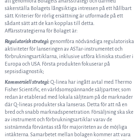
att genomföra Bolagets affärsstrategi och därmed
säkerställa Bolagets långsiktiga intressen på ett hållbart
sätt. Kriterier för rörlig ersättning är utformade på ett
sådant sätt att de kan kopplas till detta.
Affärsstrategierna för Bolaget är:
Regulatorisk strategi:
genomföra nödvändiga regulatoriska
aktiviteter för lanseringen av ASTar-instrumentet och
förbrukningsartiklarna, inklusive utföra kliniska studier i
Europa och USA. Första produkten fokuserar på
sepsisdiagnostik;
Kommersiell strategi:
Q-linea har ingått avtal med Thermo
Fisher Scientific, en världsomspännande säljpartner, som
redan är etablerad med lokala säljteam på de marknader
där Q-lineas produkter ska lanseras. Detta för att nå en
bred och snabb marknadspenetration. Försäljning ska ske
av instrument och förbrukningsartiklar varav de
sistnämnda förväntas stå för majoriteten av de möjliga
intäkterna. Samarbetet mellan bolagen kommer att vara