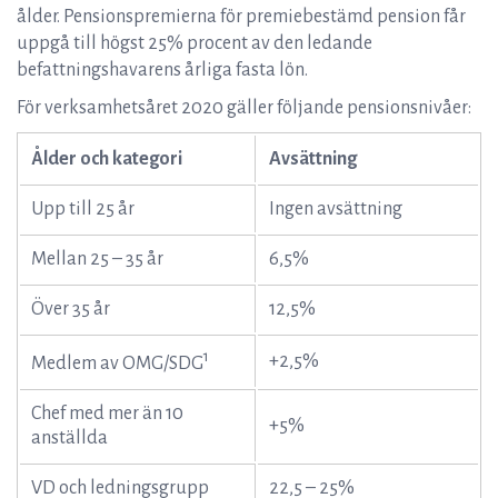
ålder. Pensionspremierna för premiebestämd pension får
uppgå till högst 25% procent av den ledande
befattningshavarens årliga fasta lön.
För verksamhetsåret 2020 gäller följande pensionsnivåer:
Ålder och kategori
Avsättning
Upp till 25 år
Ingen avsättning
Mellan 25 – 35 år
6,5%
Över 35 år
12,5%
1
+2,5%
Medlem av OMG/SDG
Chef med mer än 10
+5%
anställda
VD och ledningsgrupp
22,5 – 25%