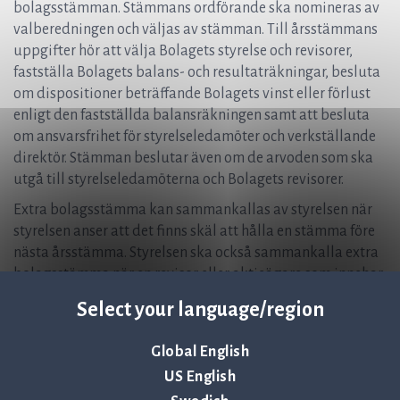
bolagsstämman. Stämmans ordförande ska nomineras av
valberedningen och väljas av stämman. Till årsstämmans
uppgifter hör att välja Bolagets styrelse och revisorer,
fastställa Bolagets balans- och resultaträkningar, besluta
om dispositioner beträffande Bolagets vinst eller förlust
enligt den fastställda balansräkningen samt att besluta
om ansvarsfrihet för styrelseledamöter och verkställande
direktör. Stämman beslutar även om de arvoden som ska
utgå till styrelseledamöterna och Bolagets revisorer.
Extra bolagsstämma kan sammankallas av styrelsen när
styrelsen anser att det finns skäl att hålla en stämma före
nästa årsstämma. Styrelsen ska också sammankalla extra
bolagsstämma när en revisor eller aktieägare som innehar
mer än tio % av aktierna i Bolaget skriftligen begär att
Select your language/region
stämma ska hållas för att behandla ett specifikt ärende.
Kallelse till bolagsstämma ska ske genom annonsering i
Global English
Post- och Inrikes Tidningar samt på bolagets webbplats.
US English
Vid tidpunkten för kallelse ska information om att kallelse