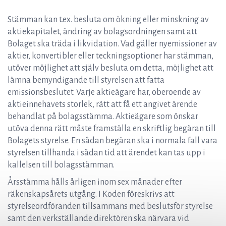
Stämman kan t.ex. besluta om ökning eller minskning av
aktiekapitalet, ändring av bolagsordningen samt att
Bolaget ska träda i likvidation. Vad gäller nyemissioner av
aktier, konvertibler eller teckningsoptioner har stämman,
utöver möjlighet att själv besluta om detta, möjlighet att
lämna bemyndigande till styrelsen att fatta
emissionsbeslutet. Varje aktieägare har, oberoende av
aktieinnehavets storlek, rätt att få ett angivet ärende
behandlat på bolagsstämma. Aktieägare som önskar
utöva denna rätt måste framställa en skriftlig begäran till
Bolagets styrelse. En sådan begäran ska i normala fall vara
styrelsen tillhanda i sådan tid att ärendet kan tas upp i
kallelsen till bolagsstämman.
Årsstämma hålls årligen inom sex månader efter
räkenskapsårets utgång. I Koden föreskrivs att
styrelseordföranden tillsammans med beslutsför styrelse
samt den verkställande direktören ska närvara vid