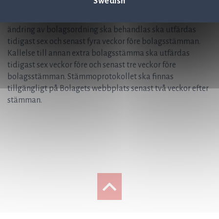
Swedish
skett annonseras i Svenska Dagbladet. Kallelse till
ordinarie bolagsstämma och extra bolagsstämma där
ändring av bolagsordning ska behandlas ska utfärdas
tidigast sex och senast fyra veckor före bolagsstämman.
Kallelse till annan extra bolagsstämma ska utfärdas
tidigast sex veckor före och senast tre veckor före
bolagsstämman. Stämmoprotokollet ska finnas
tillgängligt på Bolagets webbplats senast två veckor efter
stämman.