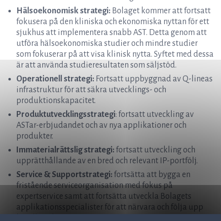
Hälsoekonomisk strategi:
Bolaget kommer att fortsatt
fokusera på den kliniska och ekonomiska nyttan för ett
sjukhus att implementera snabb AST. Detta genom att
utföra hälsoekonomiska studier och mindre studier
som fokuserar på att visa klinisk nytta. Syftet med dessa
är att använda studieresultaten som säljstöd.
Operationell strategi:
Fortsatt uppbyggnad av Q-lineas
infrastruktur för att säkra utvecklings- och
produktionskapacitet.
Produktutvecklingsstrategi
: fortsatt utveckling av
ASTar-erbjudandet och av nya applikationer och
produkter.
Immaterialrättslig strategi:
fortsatt utveckling och
upprätthållande av en bred och relevant IP-portfölj.
Service & Supportstrategi:
fortsätta att bygga en
fristående serviceorganisation med fokus på
expertservice samt att fortsätta utveckla Bolagets
applikationsspecialister för att närvara och följa upp
kundbesök.