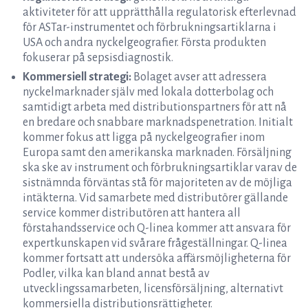
aktiviteter för att upprätthålla regulatorisk efterlevnad
för ASTar-instrumentet och förbrukningsartiklarna i
USA och andra nyckelgeografier. Första produkten
fokuserar på sepsisdiagnostik.
Kommersiell strategi:
Bolaget avser att adressera
nyckelmarknader själv med lokala dotterbolag och
samtidigt arbeta med distributionspartners för att nå
en bredare och snabbare marknadspenetration. Initialt
kommer fokus att ligga på nyckelgeografier inom
Europa samt den amerikanska marknaden. Försäljning
ska ske av instrument och förbrukningsartiklar varav de
sistnämnda förväntas stå för majoriteten av de möjliga
intäkterna. Vid samarbete med distributörer gällande
service kommer distributören att hantera all
förstahandsservice och Q-linea kommer att ansvara för
expertkunskapen vid svårare frågeställningar. Q-linea
kommer fortsatt att undersöka affärsmöjligheterna för
Podler, vilka kan bland annat bestå av
utvecklingssamarbeten, licensförsäljning, alternativt
kommersiella distributionsrättigheter.