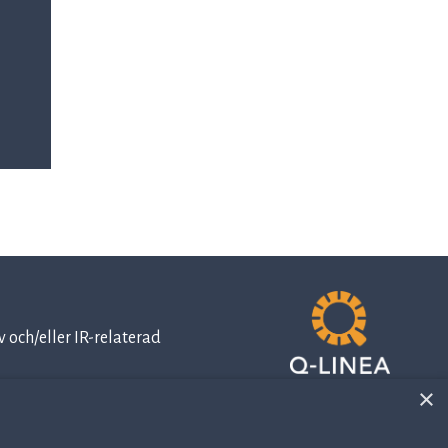
 och/eller IR-relaterad
×
IR-related