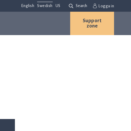
English
Swedish
US
Search
Logga in
Support
zone