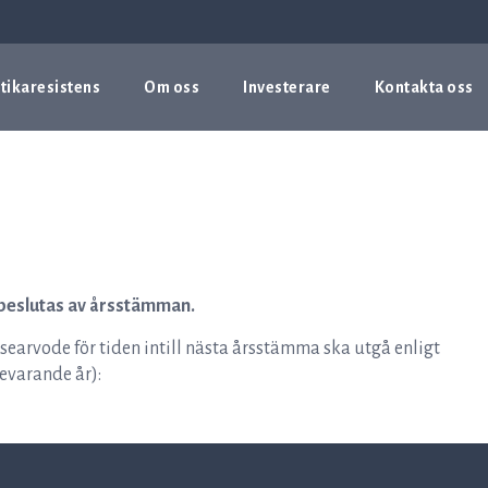
tikaresistens
Om oss
Investerare
Kontakta oss
 beslutas av årsstämman.
earvode för tiden intill nästa årsstämma ska utgå enligt
evarande år):