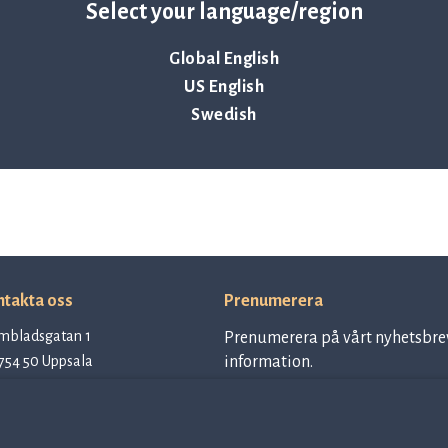
Select your language/region
Global English
US English
Swedish
takta oss
Prenumerera
mbladsgatan 1
Prenumerera på vårt nyhetsbrev
754 50 Uppsala
information.
EDEN
tact@qlinea.com
egritetspolicy
Prenumerera på