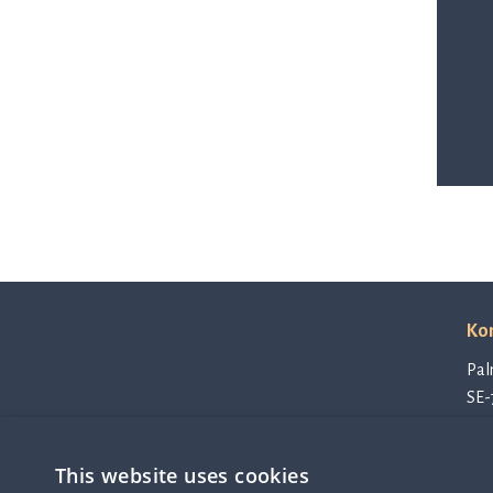
Kon
Pal
SE-
SW
con
This website uses cookies
Int