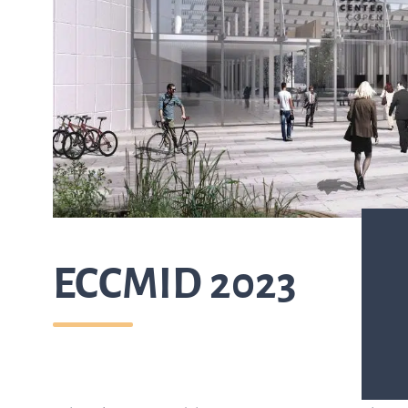
ASTar kits – Provpreparationskassett
och skiva för AST resultat direkt från
kliniska prover
ASTar för läkare
ECCMID 2023
ASTar i labbet