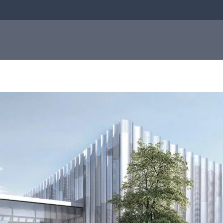
sis
Antibiotikaresistens
Om oss
Om oss
Q-linea fokuserar på att förbättra behandlinge
av sepsis och att bidra till att antibiotika
fortsätter vara effektiva för kommande
generationer. Läs mer om hur allt började i
Uppsala och hur det har format vilka vi är idag.
Läs mer om oss