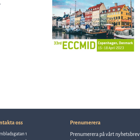
,
ntakta oss
Prenumerera
mbladsgatan 1
Prenumerera på vårt nyhetsbrev 