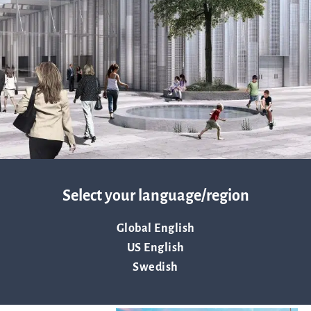
Resurser
Nyheter och event
Vad andra säger om oss
VD-ord
Select your language/region
Affärsidé och strategi
Global English
US English
Swedish