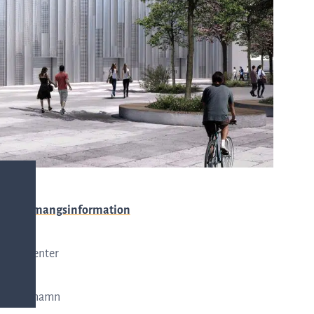
investerare
Kontor &
Aktien
leveranser
Handelsinformation
Karriär
Ägarstruktur
Visselblåsarfunktion
Evenemangsinformation
Lokal
Finansiell
Bella Center
Plats
Köpenhamn
kalender