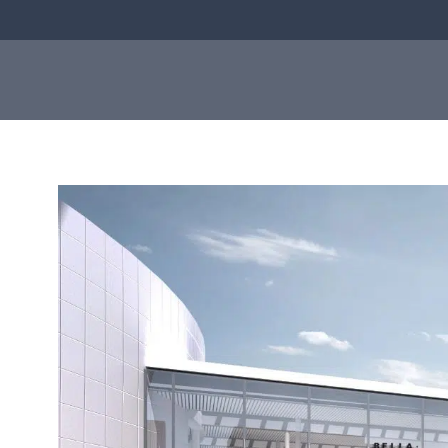
Våra produkter
Sep
Varför ASTar
ASTar är ett värdefullt
verktyg både i labbet och för
läkare. Läs mer om hur ASTar
kan hjälpa dig genom att
välja från listan till höger.
Läs mer om ASTar