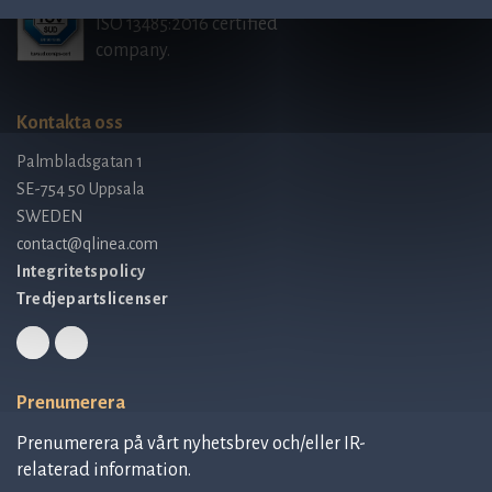
ISO 13485:2016 certified
company.
Kontakta oss
Palmbladsgatan 1
SE-754 50 Uppsala
SWEDEN
contact@qlinea.com
Integritetspolicy
Tredjepartslicenser
Prenumerera
Prenumerera på vårt nyhetsbrev och/eller IR-
relaterad information.