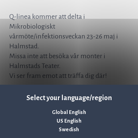
Q-linea kommer att delta i
Mikrobiologiskt
vårmöte/infektionsveckan 23-26 maj i
Halmstad.
Missa inte att besöka vår monter i
Halmstads Teater.
Vi ser fram emot att träffa dig där!
Select your language/region
Tillbaka till nyheter & evenemang >
Global English
US English
Swedish
Q-linea is an