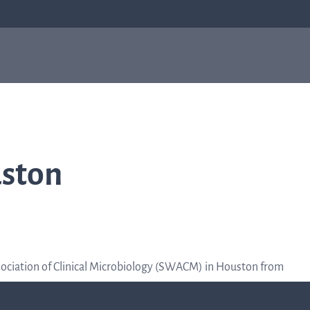
sis
Antibiotikaresistens
Om oss
Om oss
Q-linea fokuserar på att förbättra behandlinge
ston
av sepsis och att bidra till att antibiotika
fortsätter vara effektiva för kommande
generationer. Läs mer om hur allt började i
Uppsala och hur det har format vilka vi är idag.
Läs mer om oss
sociation of Clinical Microbiology (SWACM) in Houston from