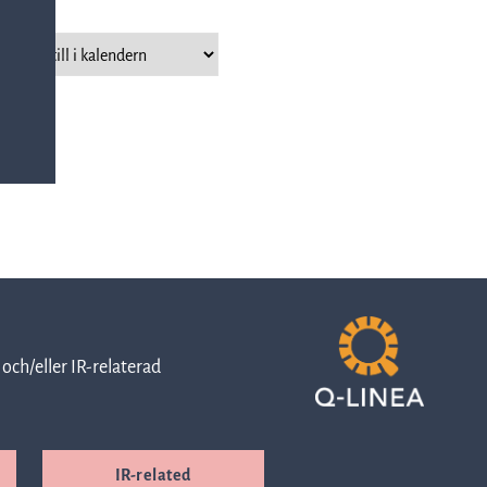
investerare
Kontor &
Aktien
leveranser
Handelsinformation
Karriär
Ägarstruktur
Visselblåsarfunktion
och/eller IR-relaterad
Finansiell
IR-related
kalender