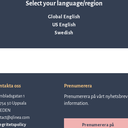
can help support patient care in your hospital.
Resurser
Select your language/region
Global English
US English
Nyheter och event
Swedish
Vad andra säger om oss
VD-ord
ntakta oss
Prenumerera
Affärsidé och strategi
mbladsgatan 1
Prenumerera på vårt nyhetsbrev 
754 50 Uppsala
information.
EDEN
tact@qlinea.com
egritetspolicy
Prenumerera på