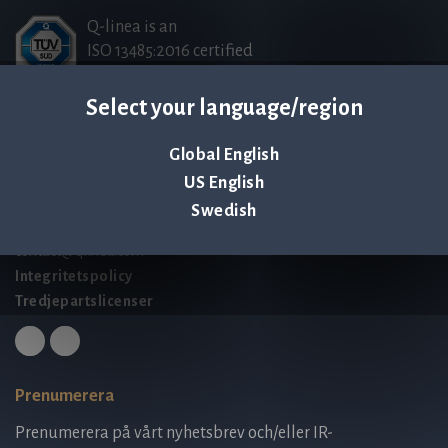
Q-linea is an
ISO 13485:2016 certified
company.
Select your language/region
Kontakta oss
Global English
Palmbladsgatan 1
US English
SE-754 50 Uppsala
Swedish
SWEDEN
contact@qlinea.com
Integritetspolicy
Tredjepartslicenser
Prenumerera
Prenumerera på vårt nyhetsbrev och/eller IR-