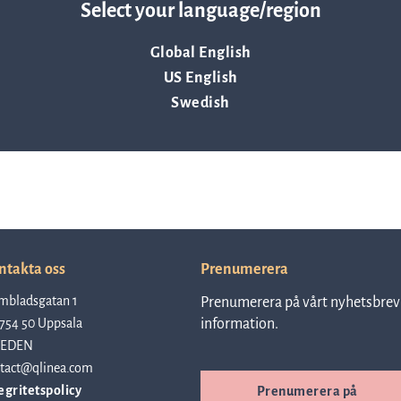
Resurser
Select your language/region
Global English
US English
Nyheter och event
Swedish
Vad andra säger om oss
VD-ord
ntakta oss
Prenumerera
Affärsidé och strategi
mbladsgatan 1
Prenumerera på vårt nyhetsbrev 
754 50 Uppsala
information.
EDEN
tact@qlinea.com
egritetspolicy
Prenumerera på