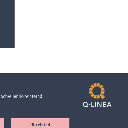
investerare
Kontor &
Aktien
leveranser
Handelsinformation
Karriär
Ägarstruktur
Visselblåsarfunktion
och/eller IR-relaterad
Cybersecurity
Finansiell
IR-related
kalender