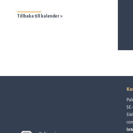
ASTar kits – Provpreparationskassett
Tillbaka till kalender >
och skiva för AST resultat direkt från
kliniska prover
ASTar för läkare
Ko
ASTar i labbet
Pal
SE-
SW
con
Int