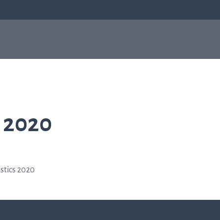
sis
Antibiotikaresistens
Om oss
Om oss
Q-linea fokuserar på att förbättra behandlinge
 2020
av sepsis och att bidra till att antibiotika
fortsätter vara effektiva för kommande
generationer. Läs mer om hur allt började i
Uppsala och hur det har format vilka vi är idag.
ostics 2020
Läs mer om oss