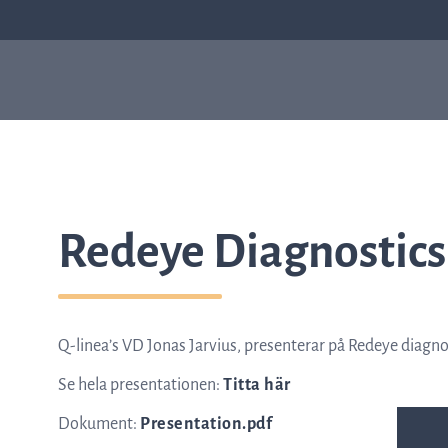
Våra produkter
Sep
Varför ASTar
ASTar är ett värdefullt
Redeye Diagnostics
verktyg både i labbet och för
läkare. Läs mer om hur ASTar
kan hjälpa dig genom att
välja från listan till höger.
Q-linea’s VD Jonas Jarvius, presenterar på Redeye diagn
Läs mer om ASTar
Se hela presentationen:
Titta här
Dokument:
Presentation.pdf