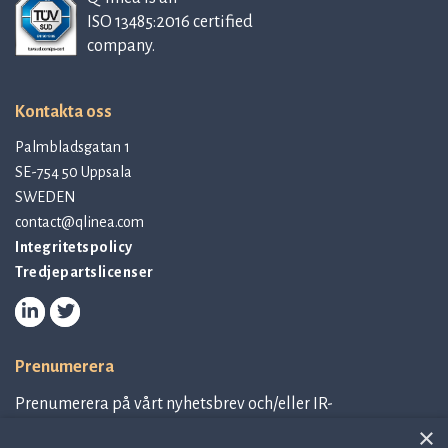
ISO 13485:2016 certified
company.
Kontakta oss
Palmbladsgatan 1
SE-754 50 Uppsala
SWEDEN
contact@qlinea.com
Integritetspolicy
Tredjepartslicenser
Prenumerera
Prenumerera på vårt nyhetsbrev och/eller IR-
relaterad information.
×