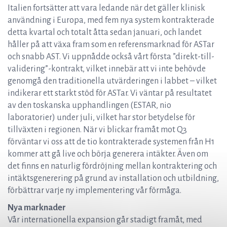
Italien fortsätter att vara ledande när det gäller klinisk
användning i Europa, med fem nya system kontrakterade
detta kvartal och totalt åtta sedan januari, och landet
håller på att växa fram som en referensmarknad för ASTar
och snabb AST. Vi uppnådde också vårt första ”direkt-till-
validering”-kontrakt, vilket innebär att vi inte behövde
genomgå den traditionella utvärderingen i labbet – vilket
indikerar ett starkt stöd för ASTar. Vi väntar på resultatet
av den toskanska upphandlingen (ESTAR, nio
laboratorier) under juli, vilket har stor betydelse för
tillväxten i regionen. När vi blickar framåt mot Q3
förväntar vi oss att de tio kontrakterade systemen från H1
kommer att gå live och börja generera intäkter. Även om
det finns en naturlig fördröjning mellan kontraktering och
intäktsgenerering på grund av installation och utbildning,
förbättrar varje ny implementering vår förmåga.
Nya marknader
Vår internationella expansion går stadigt framåt, med