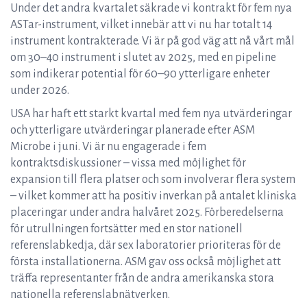
Under det andra kvartalet säkrade vi kontrakt för fem nya
ASTar-instrument, vilket innebär att vi nu har totalt 14
instrument kontrakterade. Vi är på god väg att nå vårt mål
om 30–40 instrument i slutet av 2025, med en pipeline
som indikerar potential för 60–90 ytterligare enheter
under 2026.
USA har haft ett starkt kvartal med fem nya utvärderingar
och ytterligare utvärderingar planerade efter ASM
Microbe i juni. Vi är nu engagerade i fem
kontraktsdiskussioner – vissa med möjlighet för
expansion till flera platser och som involverar flera system
– vilket kommer att ha positiv inverkan på antalet kliniska
placeringar under andra halvåret 2025. Förberedelserna
för utrullningen fortsätter med en stor nationell
referenslabkedja, där sex laboratorier prioriteras för de
första installationerna. ASM gav oss också möjlighet att
träffa representanter från de andra amerikanska stora
nationella referenslabnätverken.