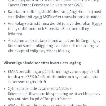
Quest, Baylor Scott & White, Memorial Sloan Kettering
Cancer Center, PennState University och GWU.
Kapitalanskaffning slutfördes framgångsrikt i maj med
ett tillskott på 250,3 MSEK efter transaktionskostnader.
Vid Bolagets årsstämma den 26 juni valdes Johan Bygge
till ny ordförande och Sebastian Backlund till ny
ledamot.
Årsstämman beslutade bland annat om förlängning av
lån samt sammanläggning av aktier och minskning av
aktiekapital enligt styrelsens förslag.
Väsentliga händelser efter kvartalets utgång
EMEA beställningar på förbrukningsvaror uppgick till
totalt 420 KSEK från Storbritannien och nya italienska
sajter som tagits i drift.
Q-linea tecknade avtal med två större
läkemedelstillverkare för sponsring av utvecklingen av
nya antibiotika på ASTar-plattformen.
ASM publicerade starka rekommendationer för