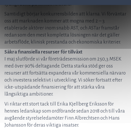
tydligt bevis på klinisk relevans.
Samtidigt börjar konkurrensbilden att klarna. Vi förväntar
oss att marknaden kommer att mogna med 2 – 3
etablerade aktörer inom snabb AST, och ASTar framstår
redan som den mest kompletta lösningen när det gäller
arbetsflöde, klinisk prestanda och ekonomiska kriterier.
Säkra finansiella resurser för tillväxt
I maj slutförde vi vår företrädesemission om 250,3 MSEK
med över 90% deltagande. Detta starka stöd ger oss
resurser att fortsätta expandera vår kommersiella närvaro
och investera selektivt i utveckling. Vi söker fortsatt efter
icke-utspädande finansiering för att stärka våra
långsiktiga ambitioner.
Vi riktar ett stort tack till Erika Kjellberg Eriksson för
hennes ledarskap som ordförande sedan 2018 och till våra
avgående styrelseledamöter Finn Albrechtsen och Hans
Johansson för deras viktiga insatser.