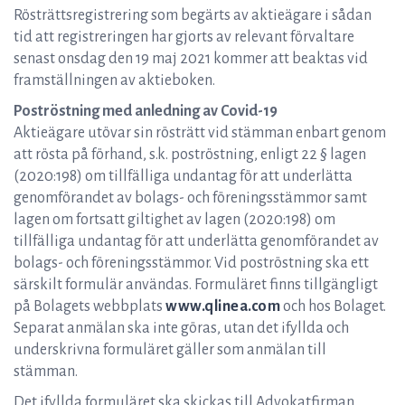
Rösträttsregistrering som begärts av aktieägare i sådan
tid att registreringen har gjorts av relevant förvaltare
senast onsdag den 19 maj 2021 kommer att beaktas vid
framställningen av aktieboken.
Poströstning med anledning av Covid-19
Aktieägare utövar sin rösträtt vid stämman enbart genom
att rösta på förhand, s.k. poströstning, enligt 22 § lagen
(2020:198) om tillfälliga undantag för att underlätta
genomförandet av bolags- och föreningsstämmor samt
lagen om fortsatt giltighet av lagen (2020:198) om
tillfälliga undantag för att underlätta genomförandet av
bolags- och föreningsstämmor. Vid poströstning ska ett
särskilt formulär användas. Formuläret finns tillgängligt
på Bolagets webbplats
www.qlinea.com
och hos Bolaget.
Separat anmälan ska inte göras, utan det ifyllda och
underskrivna formuläret gäller som anmälan till
stämman.
Det ifyllda formuläret ska skickas till Advokatfirman