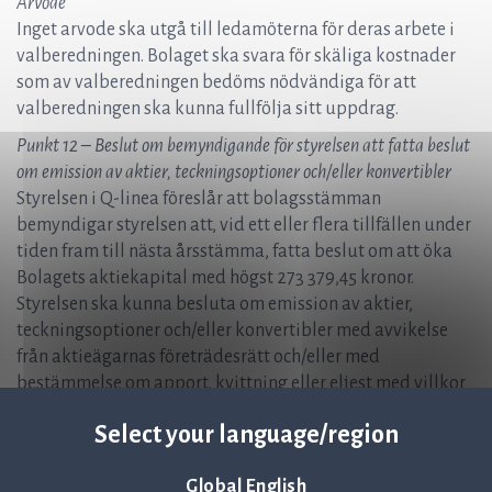
Arvode
Inget arvode ska utgå till ledamöterna för deras arbete i
valberedningen. Bolaget ska svara för skäliga kostnader
som av valberedningen bedöms nödvändiga för att
valberedningen ska kunna fullfölja sitt uppdrag.
Punkt 12 – Beslut om bemyndigande för styrelsen att fatta beslut
om emission av aktier, teckningsoptioner och/eller konvertibler
Styrelsen i Q-linea föreslår att bolagsstämman
bemyndigar styrelsen att, vid ett eller flera tillfällen under
tiden fram till nästa årsstämma, fatta beslut om att öka
Bolagets aktiekapital med högst 273 379,45 kronor.
Styrelsen ska kunna besluta om emission av aktier,
teckningsoptioner och/eller konvertibler med avvikelse
från aktieägarnas företrädesrätt och/eller med
bestämmelse om apport, kvittning eller eljest med villkor
enligt 2 kap 5 § andra stycket 1-3 och 5 aktiebolagslagen.
Select your language/region
Emission i enlighet med detta bemyndigande ska ske på
marknadsmässiga villkor. Styrelsen ska äga bestämma
Global English