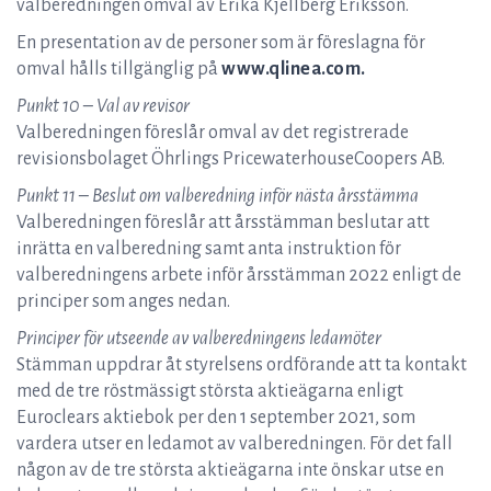
valberedningen omval av Erika Kjellberg Eriksson.
En presentation av de personer som är föreslagna för
omval hålls tillgänglig på
www.qlinea.com.
Punkt 10 – Val av revisor
Valberedningen föreslår omval av det registrerade
revisionsbolaget Öhrlings PricewaterhouseCoopers AB.
Punkt 11 – Beslut om valberedning inför nästa årsstämma
Valberedningen föreslår att årsstämman beslutar att
inrätta en valberedning samt anta instruktion för
valberedningens arbete inför årsstämman 2022 enligt de
principer som anges nedan.
Principer för utseende av valberedningens ledamöter
Stämman uppdrar åt styrelsens ordförande att ta kontakt
med de tre röstmässigt största aktieägarna enligt
Euroclears aktiebok per den 1 september 2021, som
vardera utser en ledamot av valberedningen. För det fall
någon av de tre största aktieägarna inte önskar utse en