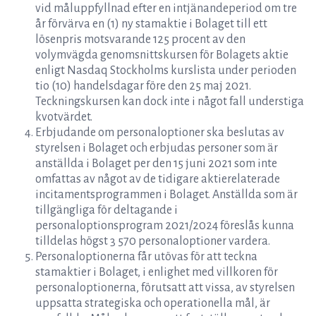
vid måluppfyllnad efter en intjänandeperiod om tre
år förvärva en (1) ny stamaktie i Bolaget till ett
lösenpris motsvarande 125 procent av den
volymvägda genomsnittskursen för Bolagets aktie
enligt Nasdaq Stockholms kurslista under perioden
tio (10) handelsdagar före den 25 maj 2021.
Teckningskursen kan dock inte i något fall understiga
kvotvärdet.
Erbjudande om personaloptioner ska beslutas av
styrelsen i Bolaget och erbjudas personer som är
anställda i Bolaget per den 15 juni 2021 som inte
omfattas av något av de tidigare aktierelaterade
incitamentsprogrammen i Bolaget. Anställda som är
tillgängliga för deltagande i
personaloptionsprogram 2021/2024 föreslås kunna
tilldelas högst 3 570 personaloptioner vardera.
Personaloptionerna får utövas för att teckna
stamaktier i Bolaget, i enlighet med villkoren för
personaloptionerna, förutsatt att vissa, av styrelsen
uppsatta strategiska och operationella mål, är