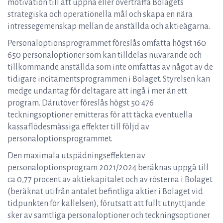
motivation till att uppnå eller överträffa Bolagets
strategiska och operationella mål och skapa en nära
intressegemenskap mellan de anställda och aktieägarna.
Personaloptionsprogrammet föreslås omfatta högst 160
650 personaloptioner som kan tilldelas nuvarande och
tillkommande anställda som inte omfattas av något av de
tidigare incitamentsprogrammen i Bolaget. Styrelsen kan
medge undantag för deltagare att ingå i mer än ett
program. Därutöver föreslås högst 50 476
teckningsoptioner emitteras för att täcka eventuella
kassaflödesmässiga effekter till följd av
personaloptionsprogrammet.
Den maximala utspädningseffekten av
personaloptionsprogram 2021/2024 beräknas uppgå till
ca 0,77 procent av aktiekapitalet och av rösterna i Bolaget
(beräknat utifrån antalet befintliga aktier i Bolaget vid
tidpunkten för kallelsen), förutsatt att fullt utnyttjande
sker av samtliga personaloptioner och teckningsoptioner