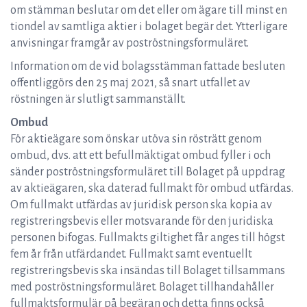
om stämman beslutar om det eller om ägare till minst en
tiondel av samtliga aktier i bolaget begär det. Ytterligare
anvisningar framgår av poströstningsformuläret.
Information om de vid bolagsstämman fattade besluten
offentliggörs den 25 maj 2021, så snart utfallet av
röstningen är slutligt sammanställt.
Ombud
För aktieägare som önskar utöva sin rösträtt genom
ombud, dvs. att ett befullmäktigat ombud fyller i och
sänder poströstningsformuläret till Bolaget på uppdrag
av aktieägaren, ska daterad fullmakt för ombud utfärdas.
Om fullmakt utfärdas av juridisk person ska kopia av
registreringsbevis eller motsvarande för den juridiska
personen bifogas. Fullmakts giltighet får anges till högst
fem år från utfärdandet. Fullmakt samt eventuellt
registreringsbevis ska insändas till Bolaget tillsammans
med poströstningsformuläret. Bolaget tillhandahåller
fullmaktsformulär på begäran och detta finns också