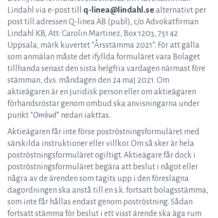
Lindahl via e-post till
q-linea@lindahl.se
alternativt per
post till adressen Q-linea AB (publ), c/o Advokatfirman
Lindahl KB, Att: Carolin Martinez, Box 1203, 751 42
Uppsala, märk kuvertet ”Årsstämma 2021”. För att gälla
som anmälan måste det ifyllda formuläret vara Bolaget
tillhanda senast den sista helgfria vardagen närmast före
stämman, dvs. måndagen den 24 maj 2021. Om
aktieägaren är en juridisk person eller om aktieägaren
förhandsröstar genom ombud ska anvisningarna under
punkt ”
Ombud
” nedan iakttas.
Aktieägaren får inte förse poströstningsformuläret med
särskilda instruktioner eller villkor. Om så sker är hela
poströstningsformuläret ogiltigt. Aktieägare får dock i
poströstningsformuläret begära att beslut i något eller
några av de ärenden som tagits upp i den föreslagna
dagordningen ska anstå till en s.k. fortsatt bolagsstämma,
som inte får hållas endast genom poströstning. Sådan
fortsatt stämma för beslut i ett visst ärende ska äga rum