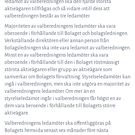
ledamot av valberedningen ska den fjärde största
aktieägaren tillfrågas och så vidare intill dess att
valberedningen består av tre ledamöter.
Majoriteten av valberedningens ledamöter ska vara
oberoende i förhållande till Bolaget och bolagsledningen.
Verkställande direktören eller annan person från
bolagsledningen ska inte vara ledamot av valberedningen.
Minst en av valberedningens ledamöter ska vara
oberoende i förhållande till den i Bolaget röstmässigt
största aktieägaren eller grupp av aktieägare som
samverkar om Bolagets förvaltning. Styrelseledamöter kan
ingå i valberedningen, men ska inte utgöra en majoritet av
valberedningens ledamöter. Om mer än en
styrelseledamot ingår i valberedningen får högst en av
dem vara beroende i förhållande till Bolagets större
aktieägare.
Valberedningens ledamöter ska offentliggöras på
Bolagets hemsida senast sex månader före nästa