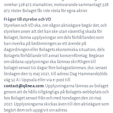
innehar 328 472 stamaktier, motsvarande sammanlagt 328
472 röster. Bolaget får inte rösta för egna aktier.
Frågor till styrelse och VD
Styrelsen och VD ska, om någon aktieägare begär det, och
styrelsen anser att det kan ske utan väsentlig skada för
Bolaget, lämna upplysningar om dels förhållanden som
kan inverka på bedömningen av ett ärende på
dagordningen eller Bolagets ekonomiska situation, dels
Bolagets förhållande till annat koncernföretag. Begäran
om sådana upplysningar ska lämnas skriftligen till
bolaget senast tio dagar före bolagsstämman, dvs. senast
lördagen den 15 maj 2021, till adress Dag Hammarskjölds
väg 52 A i Uppsala eller via e-post till
contact@qlinea.com
. Upplysningarna lämnas av bolaget
genom att de hålls tillgängliga på Bolagets webbplats och
hos Bolaget senast från och med torsdagen den 20 maj
2021. Upplysningarna skickas även till den aktieägare som
begärt dem och uppgivit sin adress.