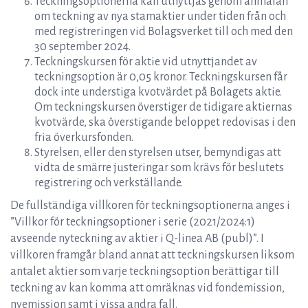
Teckningsoptionerna kan utnyttjas genom anmälan
om teckning av nya stamaktier under tiden från och
med registreringen vid Bolagsverket till och med den
30 september 2024.
Teckningskursen för aktie vid utnyttjandet av
teckningsoption är 0,05 kronor. Teckningskursen får
dock inte understiga kvotvärdet på Bolagets aktie.
Om teckningskursen överstiger de tidigare aktiernas
kvotvärde, ska överstigande beloppet redovisas i den
fria överkursfonden.
Styrelsen, eller den styrelsen utser, bemyndigas att
vidta de smärre justeringar som krävs för beslutets
registrering och verkställande.
De fullständiga villkoren för teckningsoptionerna anges i
”Villkor för teckningsoptioner i serie (2021/2024:1)
avseende nyteckning av aktier i Q-linea AB (publ)”. I
villkoren framgår bland annat att teckningskursen liksom
antalet aktier som varje teckningsoption berättigar till
teckning av kan komma att omräknas vid fondemission,
nyemission samt i vissa andra fall.