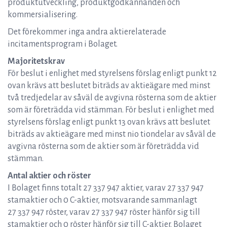
produktutveckling, produktgodkännanden och
kommersialisering.
Det förekommer inga andra aktierelaterade
incitamentsprogram i Bolaget.
Majoritetskrav
För beslut i enlighet med styrelsens förslag enligt punkt 12
ovan krävs att beslutet biträds av aktieägare med minst
två tredjedelar av såväl de avgivna rösterna som de aktier
som är företrädda vid stämman. För beslut i enlighet med
styrelsens förslag enligt punkt 13 ovan krävs att beslutet
biträds av aktieägare med minst nio tiondelar av såväl de
avgivna rösterna som de aktier som är företrädda vid
stämman.
Antal aktier och röster
I Bolaget finns totalt 27 337 947 aktier, varav 27 337 947
stamaktier och 0 C-aktier, motsvarande sammanlagt
27 337 947 röster, varav 27 337 947 röster hänför sig till
stamaktier och 0 röster hänför sig till C-aktier. Bolaget