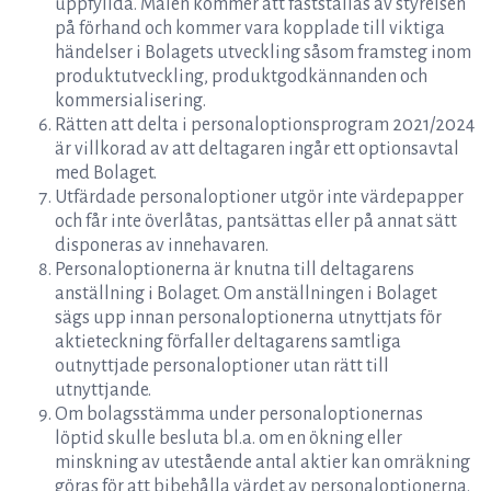
uppfyllda. Målen kommer att fastställas av styrelsen
på förhand och kommer vara kopplade till viktiga
händelser i Bolagets utveckling såsom framsteg inom
produktutveckling, produktgodkännanden och
kommersialisering.
Rätten att delta i personaloptionsprogram 2021/2024
är villkorad av att deltagaren ingår ett optionsavtal
med Bolaget.
Utfärdade personaloptioner utgör inte värdepapper
och får inte överlåtas, pantsättas eller på annat sätt
disponeras av innehavaren.
Personaloptionerna är knutna till deltagarens
anställning i Bolaget. Om anställningen i Bolaget
sägs upp innan personaloptionerna utnyttjats för
aktieteckning förfaller deltagarens samtliga
outnyttjade personaloptioner utan rätt till
utnyttjande.
Om bolagsstämma under personaloptionernas
löptid skulle besluta bl.a. om en ökning eller
minskning av utestående antal aktier kan omräkning
göras för att bibehålla värdet av personaloptionerna.