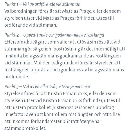
Punkt 1 – Val av ordförande vid stämman
Valberedningen föreslår att Mattias Prage, eller den som
styrelsen utser vid Mattias Prages förhinder, utses till
ordförande vid stämman.
Punkt 2 – Upprättande och godkännande av röstlängd
Eftersom aktieägare som väljer att utöva sin rösträtt vid
stämman gör så genom poströstning är det inte möjligt att
inhämta bolagsstämmans godkännande av röstlängden
vid stämman. Mot den bakgrunden föreslår styrelsen att
röstlängden upprättas och godkänns av bolagsstämmans
ordförande.
Punkt 3 – Val av en eller två justeringspersoner
Styrelsen föreslår att Kristin Ermanbriks, eller den som
styrelsen utser vid Kristin Ermanbriks förhinder, utses till
att justera protokollet. Justeringspersonens uppdrag
innefattar även att kontrollera röstlängden och att tillse
att inkomna förhandsröster blir rätt återgivna i
stämmoprotokollet.