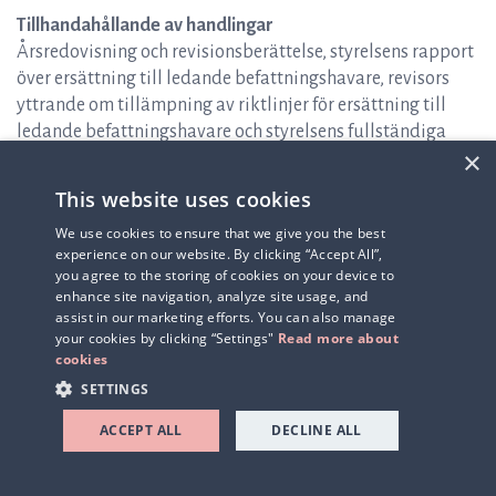
Tillhandahållande av handlingar
Årsredovisning och revisionsberättelse, styrelsens rapport
över ersättning till ledande befattningshavare, revisors
yttrande om tillämpning av riktlinjer för ersättning till
ledande befattningshavare och styrelsens fullständiga
×
förslag samt övriga handlingar enligt aktiebolagslagen
kommer att finnas tillgängliga hos Bolaget (Dag
This website uses cookies
Hammarskjölds väg 52 B i Uppsala) samt på Bolagets
We use cookies to ensure that we give you the best
webbplats (
www.qlinea.com)
senast från och med
experience on our website. By clicking “Accept All”,
tisdagen den 4 maj 2021. Valberedningens förslag och
you agree to the storing of cookies on your device to
motiverade yttrande kommer att finnas tillgängligt på
enhance site navigation, analyze site usage, and
adressen respektive webbplatsen som anges ovan senast
assist in our marketing efforts. You can also manage
your cookies by clicking “Settings"
Read more about
fyra veckor före stämman. Handlingarna skickas också
cookies
utan kostnad till de aktieägare som begär det och som
SETTINGS
uppger sin postadress.
I samband med årsstämman kommer Bolaget att
ACCEPT ALL
DECLINE ALL
behandla personuppgifter i enlighet med sin
integritetspolicy, som finns tillgänglig på Bolagets