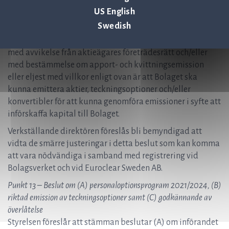
villkoren i övrigt för emissioner enligt detta
US English
bemyndigande samt vem som ska äga rätt att teckna
Swedish
aktierna, teckningsoptionerna och/eller konvertiblerna.
Skälet till att styrelsen ska kunna fatta beslut om emission
med avvikelse från aktieägares företrädesrätt och/eller
med bestämmelse om apport- och kvittningsemission
eller eljest med villkor enligt ovan är att Bolaget ska
kunna emittera aktier, teckningsoptioner och/eller
konvertibler för att kunna genomföra emissioner i syfte att
införskaffa kapital till Bolaget.
Verkställande direktören föreslås bli bemyndigad att
vidta de smärre justeringar i detta beslut som kan komma
att vara nödvändiga i samband med registrering vid
Bolagsverket och vid Euroclear Sweden AB.
Punkt 13 – Beslut om (A) personaloptionsprogram 2021/2024, (B)
riktad emission av teckningsoptioner samt (C) godkännande av
överlåtelse
Styrelsen föreslår att stämman beslutar (A) om införandet