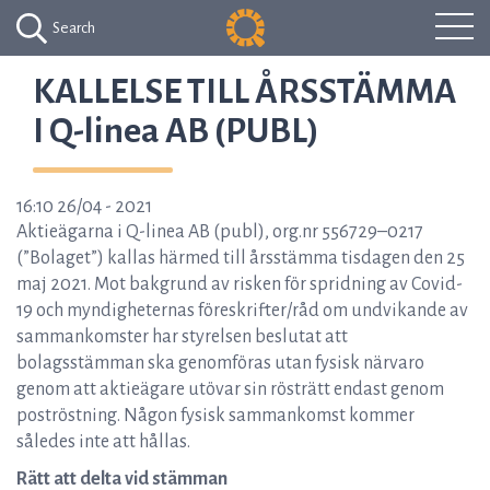
Search
KALLELSE TILL ÅRSSTÄMMA
I Q-linea AB (PUBL)
16:10 26/04 - 2021
Aktieägarna i Q-linea AB (publ), org.nr 556729–0217
(”Bolaget”) kallas härmed till årsstämma tisdagen den 25
maj 2021. Mot bakgrund av risken för spridning av Covid-
19 och myndigheternas föreskrifter/råd om undvikande av
sammankomster har styrelsen beslutat att
bolagsstämman ska genomföras utan fysisk närvaro
genom att aktieägare utövar sin rösträtt endast genom
poströstning. Någon fysisk sammankomst kommer
således inte att hållas.
Rätt att delta vid stämman