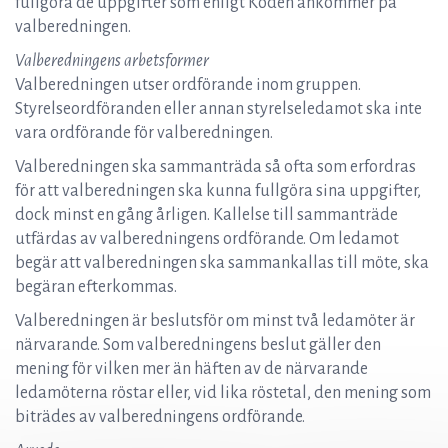
fullgöra de uppgifter som enligt Koden ankommer på
valberedningen.
Valberedningens arbetsformer
Valberedningen utser ordförande inom gruppen.
Styrelseordföranden eller annan styrelseledamot ska inte
vara ordförande för valberedningen.
Valberedningen ska sammanträda så ofta som erfordras
för att valberedningen ska kunna fullgöra sina uppgifter,
dock minst en gång årligen. Kallelse till sammanträde
utfärdas av valberedningens ordförande. Om ledamot
begär att valberedningen ska sammankallas till möte, ska
begäran efterkommas.
Valberedningen är beslutsför om minst två ledamöter är
närvarande. Som valberedningens beslut gäller den
mening för vilken mer än häften av de närvarande
ledamöterna röstar eller, vid lika röstetal, den mening som
biträdes av valberedningens ordförande.