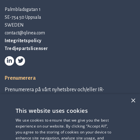
Palmbladsgatan 1
SE-754 50 Uppsala
SWEDEN
contact@qlinea.com
Integritetspolicy
Tredjepartslicenser
Prenumerera
Prenumerera på vårt nyhetsbrev och/eller IR-
relaterad information.
×
This website uses cookies
Prenumerera på nyhetsbrev
We use cookies to ensure that we give you the best
experience on our website. By clicking “Accept All”,
IR-related information
you agree to the storing of cookies on your device to
enhance site navigation, analyze site usage, and