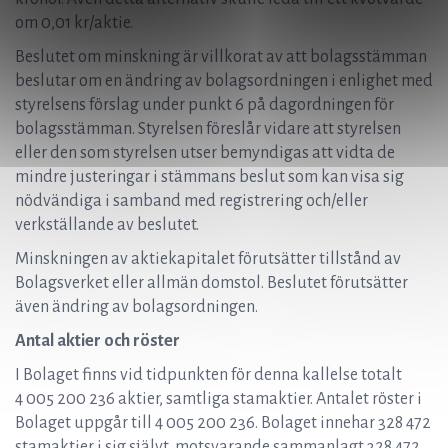
om 0,01 kr/aktie.
Beslutet om minskning är villkorat av att bolagsstämman
beslutar om en ändring av bolagsordningen i enlighet med
styrelsens förslag under punkt 6 på dagordningen för
bolagsstämman. Styrelsen föreslår vidare att styrelsen
eller den som styrelsen utser bemyndigas att vidta de
mindre justeringar i stämmans beslut som kan visa sig
nödvändiga i samband med registrering och/eller
verkställande av beslutet.
Minskningen av aktiekapitalet förutsätter tillstånd av
Bolagsverket eller allmän domstol. Beslutet förutsätter
även ändring av bolagsordningen.
Antal aktier och röster
I Bolaget finns vid tidpunkten för denna kallelse totalt
4 005 200 236 aktier, samtliga stamaktier. Antalet röster i
Bolaget uppgår till 4 005 200 236. Bolaget innehar 328 472
stamaktier i sig självt, motsvarande sammanlagt 328 472