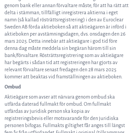
genom bank eller annan förvaltare måste, för att ha rätt att
delta i stämman, tillfälligt inregistrera aktierna i eget
namn (så kallad rösträttsregistrering) i den av Euroclear
Sweden AB förda aktieboken så att aktieägaren är införd i
aktieboken per avstämningsdagen, dvs. onsdagen den 26
mars 2025. Detta innebär att aktieägare i god tid före
denna dag måste meddela sin begäran härom till sin
bank/förvaltare. Rösträttsregistrering som av aktieägare
har begärts i sådan tid att registreringen har gjorts av
relevant förvaltare senast fredagen den 28 mars 2025
kommer att beaktas vid framställningen av aktieboken.
Ombud
Aktieägare som avser att närvara genom ombud ska
utfärda daterad fullmakt för ombud. Om fullmakt
utfärdas av juridisk person ska kopia av
registreringsbevis eller motsvarande för den juridiska
personen bifogas. Fullmakts giltighet får anges till längst
fem år från utfärdandet. Fullmakt i original (tillsammans