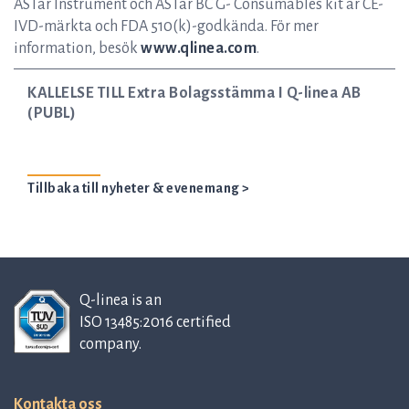
ASTar Instrument och ASTar BC G- Consumables kit är CE-
IVD-märkta och FDA 510(k)-godkända. För mer
information, besök
www.qlinea.com
.
KALLELSE TILL Extra Bolagsstämma I Q-linea AB
(PUBL)
Tillbaka till nyheter & evenemang >
Q-linea is an
ISO 13485:2016 certified
company.
Kontakta oss