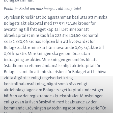
bolagsstämman.
Punkt 7– Beslut om minskning av aktiekapitalet
Styrelsen föreslår att bolagsstämman beslutar att minska
Bolagets aktiekapital med 177 931 523,84 kronor för
avsättning till fritt eget kapital. Det innebär att
aktiekapitalet minskas från 222 414 404,80 kronor till
44 482 880,96 kronor. Följden blir att kvotvärdet för
Bolagets aktie minskar från nuvarande 0,05 kr/aktie till
0,01 kr/aktie. Minskningen ska genomföras utan
indragning av aktier. Minskningen genomförs för att
åstadkomma ett mer ändamålsenligt aktiekapital för
Bolaget samt för att minska risken för Bolaget att behöva
vidta åtgärder enligt regelverket kring
kontrollbalansräkning, något som krävs enligt
aktiebolagslagen om Bolagets eget kapital understiger
hälften av det registrerade aktiekapitalet. Minskningen
enligt ovan är även önskvärd med beaktande av den
kommande utövningen av teckningsoptioner av serie TO1