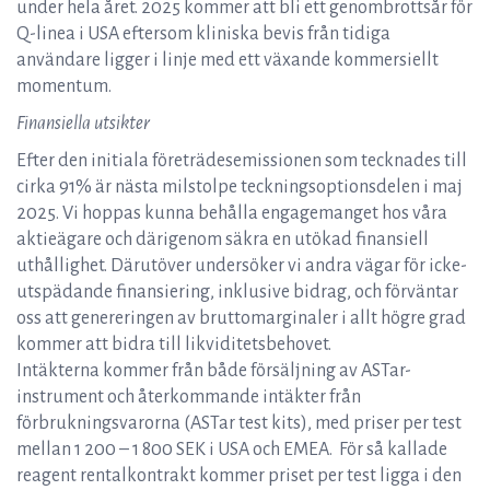
under hela året. 2025 kommer att bli ett genombrottsår för
Q-linea i USA eftersom kliniska bevis från tidiga
användare ligger i linje med ett växande kommersiellt
momentum.
Finansiella utsikter
Efter den initiala företrädesemissionen som tecknades till
cirka 91% är nästa milstolpe teckningsoptionsdelen i maj
2025. Vi hoppas kunna behålla engagemanget hos våra
aktieägare och därigenom säkra en utökad finansiell
uthållighet. Därutöver undersöker vi andra vägar för icke-
utspädande finansiering, inklusive bidrag, och förväntar
oss att genereringen av bruttomarginaler i allt högre grad
kommer att bidra till likviditetsbehovet.
Intäkterna kommer från både försäljning av ASTar-
instrument och återkommande intäkter från
förbrukningsvarorna (ASTar test kits), med priser per test
mellan 1 200 – 1 800 SEK i USA och EMEA. För så kallade
reagent rentalkontrakt kommer priset per test ligga i den