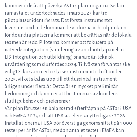
kommer också att påverka ASTar-placeringarna. Sedan
ramavtalet undertecknades i mars 2025 har tre
pilotplatser identifierats. Det första instrumentet
levereras under de kommande veckorna och tidpunkten
för de andra platserna kommer att bekräftas när de lokala
teamen är redo. Piloterna kommer att fokusera på
nätverksintegration (validering av antibiotikapanelen,
LIS-integration och utbildning) snarare än teknisk
utvärdering som slutfördes 2024. Tillväxten förväntas ske
enligt S-kurvan med cirka sex instrument i drift under
2025, vilket skalas upp till ett dussintal instrument
årligen under flera år. Detta är en mycket preliminär
bedömning och kommer att bestämmas av kundens
slutliga behov och preferenser.
Vår plan förutser en balanserad efterfrågan på ASTar i USA
och EMEA 2025 och att USA accelererar ytterligare 2026.
Installationerna i USA bör överstiga genomsnittet på 1 000
tester per år för ASTar, medan antalet tester i EMEA kan