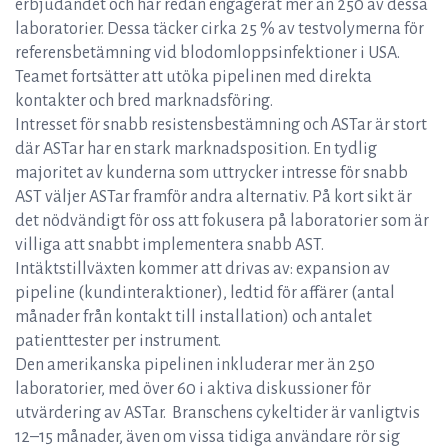
erbjudandet och har redan engagerat mer än 250 av dessa
laboratorier. Dessa täcker cirka 25 % av testvolymerna för
referensbetämning vid blodomloppsinfektioner i USA.
Teamet fortsätter att utöka pipelinen med direkta
kontakter och bred marknadsföring.
Intresset för snabb resistensbestämning och ASTar är stort
där ASTar har en stark marknadsposition. En tydlig
majoritet av kunderna som uttrycker intresse för snabb
AST väljer ASTar framför andra alternativ. På kort sikt är
det nödvändigt för oss att fokusera på laboratorier som är
villiga att snabbt implementera snabb AST.
Intäktstillväxten kommer att drivas av: expansion av
pipeline (kundinteraktioner), ledtid för affärer (antal
månader från kontakt till installation) och antalet
patienttester per instrument.
Den amerikanska pipelinen inkluderar mer än 250
laboratorier, med över 60 i aktiva diskussioner för
utvärdering av ASTar. Branschens cykeltider är vanligtvis
12–15 månader, även om vissa tidiga användare rör sig