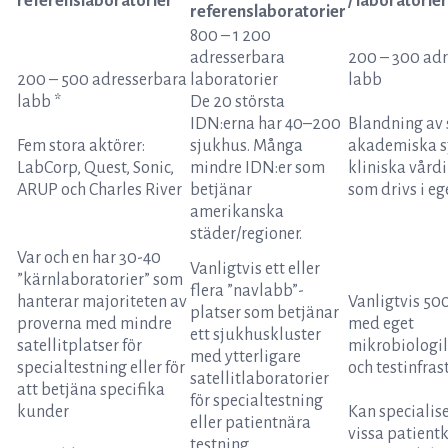
referenslaboratorier
/ laboratorier
referenslaboratorier
800 – 1 200
adresserbara
200 – 300 ad
200 – 500 adresserbara
laboratorier
labb
labb *
De 20 största
IDN:erna har 40–200
Blandning av 
Fem stora aktörer:
sjukhus. Många
akademiska s
LabCorp, Quest, Sonic,
mindre IDN:er som
kliniska vårdi
ARUP och Charles River
betjänar
som drivs i eg
amerikanska
städer/regioner.
Var och en har 30-40
Vanligtvis ett eller
”kärnlaboratorier” som
flera ”navlabb”-
hanterar majoriteten av
Vanligtvis 50
platser som betjänar
proverna med mindre
med eget
ett sjukhuskluster
satellitplatser för
mikrobiologi
med ytterligare
specialtestning eller för
och testinfras
satellitlaboratorier
att betjäna specifika
för specialtestning
kunder
Kan specialise
eller patientnära
vissa patientk
testning.