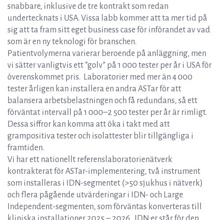
snabbare, inklusive de tre kontrakt som redan
undertecknats i USA. Vissa labb kommer att ta mer tid på
sig att ta fram sitt eget business case för införandet av vad
som är en ny teknologi för branschen.
Patientvolymerna varierar beroende på anläggning, men
vi sätter vanligtvis ett ”golv” på 1 000 tester per år i USA för
överenskommet pris. Laboratorier med mer än 4 000
tester årligen kan installera en andra ASTar för att
balansera arbetsbelastningen och få redundans, så ett
förväntat intervall på 1 000–2 500 tester per år är rimligt.
Dessa siffror kan komma att öka i takt med att
grampositiva tester och isolattester blir tillgängliga i
framtiden.
Vi har ett nationellt referenslaboratorienätverk
kontrakterat för ASTar-implementering, två instrument
som installeras i IDN-segmentet (>50 sjukhus i nätverk)
och flera pågående utvärderingar i IDN- och Large
Independent-segmenten, som förväntas konverteras till
kliniska installationer 2025 – 2026. IDN:er står för den