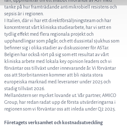
fall, uppmuntrar till ett snabbt införande av AST med
tanke på hur framträdande antimikrobiell resistens och
sepsis är i regionen.
I Italien, där vi har ett direktförsäljningsteam och har
koncentrerat vårt kliniska studiearbete, har vi sett en
tydlig effekt med flera regionala projekt och
upphandlingar som pågår, och ett dussintal sjukhus som
befinner sig i olika stadier av diskussioner för ASTar.
Belgien har också rört på sig som ett resultat av vårt
kliniska arbete med lokala key opinion leaders och vi
förväntar oss tillväxt under innevarande år. Vi förväntar
oss att Storbritannien kommer att bli nästa stora
europeiska marknad med leveranser under 2025 och
stadig tillväxt 2026.
Mellanöstern ser mycket lovande ut. Vår partner, AMICO
Group, har redan radat upp de första utvärderingarna i
regionen som vi förväntar oss att inleda under Q2 2025.
Företagets verksamhet och kostnadsutveckling