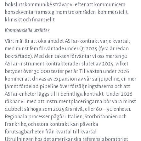
bokslutskommuniké strävar vi efter att kommunicera
konsekventa framsteg inom tre områden: kommersiellt,
kliniskt och finansiellt.
Kommersiella utsikter
Vårt mål är att öka antalet ASTar-kontrakt varje kvartal,
med minst fem förväntade under Q1 2025 (fyra är redan
bekräftade). Med den takten förväntar vi oss mer än 30
ASTar-instrument kontrakterade i slutet av 2025, vilket
betyder över 30 000 tester per år. Tillväxten under 2026
kommer att drivas av expansion av vår säljpipeline, en mer
jämnt fördelad pipeline över försäljningsfaserna och att
ASTar-enheter läggs till i befintliga kontrakt. Under 2026
räknar vi med att instrumentplaceringarna bör vara minst
dubbelt så höga som 2025 års nivå, eller 60 – 90 enheter.
Regionala processer pågår i Italien, Storbritannien och
Frankrike, och stora kontrakt kan påverka
förutsägbarheten från kvartal till kvartal.
Utrullningen hos det amerikanska referenslaboratoriet