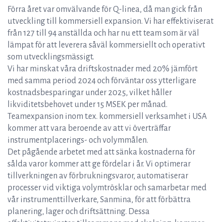
Förra året var omvälvande för Q-linea, då man gick från
utveckling till kommersiell expansion. Vi har effektiviserat
från 127 till 94 anställda och har nu ett team som är väl
lämpat för att leverera såväl kommersiellt och operativt
som utvecklingsmässigt.
Vi har minskat våra driftskostnader med 20% jämfört
med samma period 2024 och förväntar oss ytterligare
kostnadsbesparingar under 2025, vilket håller
likviditetsbehovet under 15 MSEK per månad.
Teamexpansion inom t.ex. kommersiell verksamhet i USA
kommer att vara beroende av att vi överträffar
instrumentplacerings- och volymmålen.
Det pågående arbetet med att sänka kostnaderna för
sålda varor kommer att ge fördelar i år. Vi optimerar
tillverkningen av förbrukningsvaror, automatiserar
processer vid viktiga volymtrösklar och samarbetar med
vår instrumenttillverkare, Sanmina, för att förbättra
planering, lager och driftsättning. Dessa