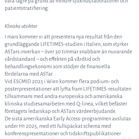
vara lägre på grund av mindre sjukhus/laboratorier och
patientstratifiering.
Kliniska utsikter
I mars kommer vi att presentera nya resultat från den
grundläggande LIFETIMES-studien i Italien, som styrker
ASTars inverkan – över 30 timmar snabbare än nuvarande
vårdstandard – och effekten på vårdtid och
behandlingsekonomi som stödjer de finansiella
fördelarna med ASTar.
Vid ESCMID 2025 i Wien kommer flera podium- och
posterpresentationer att lyfta fram LIFETIMES-resultaten
tillsammans med andra europeiska och amerikanska
kliniska studiesamarbeten med Q-linea, vilket befäster
företagets ledarskap och ASTars värdeerbjudande.
De sista amerikanska Early Access-programmen avslutas
under H1 2025, med ett fullspäckat schema med
konferenspresentationer och tidskriftspublikationer