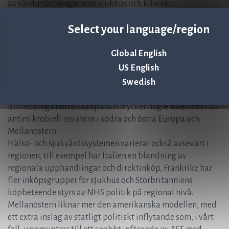
av vårdinrättningar som sjukhus och kliniker.
Marknadsutveckling i EMEA
Select your language/region
Den europeiska marknaden är till sin karaktär
Global English
fragmenterad och heterogen och utvecklas generellt sett
US English
långsammare än i USA och Mellanöstern. Den
underliggande kliniska problematiken med
Swedish
antimikrobiell resistens varierar kraftigt med liten
utbredning i norra Europa och mycket högre förekomst av
antimikrobiell resistens i södra och östra Europa och
Mellanöstern.
Hälso- och sjukvårdssystemen varierar också avsevärt i
regionen, till exempel har Italien en blandning av
regionala upphandlingar och direktinköp, Frankrike har
fler inköpsgrupper för sjukhus och Storbritanniens
köpbeteende styrs av NHS politik på regional nivå.
Mellanöstern liknar mer den amerikanska modellen, med
ett extra inslag av statligt politiskt inflytande som, i vårt