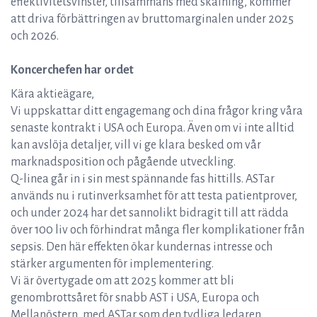
effektivitetsvinster, tillsammans med skalning, kommer
att driva förbättringen av bruttomarginalen under 2025
och 2026.
Koncerchefen har ordet
Kära aktieägare,
Vi uppskattar ditt engagemang och dina frågor kring våra
senaste kontrakt i USA och Europa. Även om vi inte alltid
kan avslöja detaljer, vill vi ge klara besked om vår
marknadsposition och pågående utveckling.
Q-linea går in i sin mest spännande fas hittills. ASTar
används nu i rutinverksamhet för att testa patientprover,
och under 2024 har det sannolikt bidragit till att rädda
över 100 liv och förhindrat många fler komplikationer från
sepsis. Den här effekten ökar kundernas intresse och
stärker argumenten för implementering.
Vi är övertygade om att 2025 kommer att bli
genombrottsåret för snabb AST i USA, Europa och
Mellanöstern, med ASTar som den tydliga ledaren.