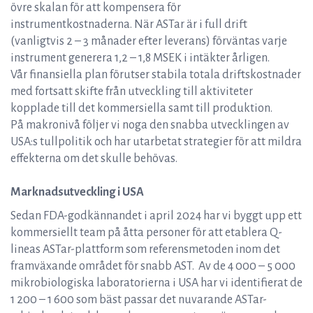
övre skalan för att kompensera för
instrumentkostnaderna. När ASTar är i full drift
(vanligtvis 2 – 3 månader efter leverans) förväntas varje
instrument generera 1,2 – 1,8 MSEK i intäkter årligen.
Vår finansiella plan förutser stabila totala driftskostnader
med fortsatt skifte från utveckling till aktiviteter
kopplade till det kommersiella samt till produktion.
På makronivå följer vi noga den snabba utvecklingen av
USA:s tullpolitik och har utarbetat strategier för att mildra
effekterna om det skulle behövas.
Marknadsutveckling i USA
Sedan FDA-godkännandet i april 2024 har vi byggt upp ett
kommersiellt team på åtta personer för att etablera Q-
lineas ASTar-plattform som referensmetoden inom det
framväxande området för snabb AST. Av de 4 000 – 5 000
mikrobiologiska laboratorierna i USA har vi identifierat de
1 200 – 1 600 som bäst passar det nuvarande ASTar-