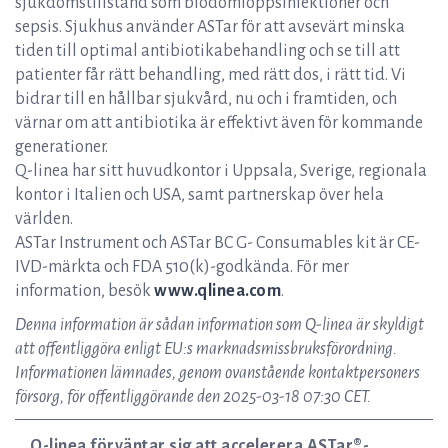
sjukdomstillstånd som blodomloppsinfektioner och
sepsis. Sjukhus använder ASTar för att avsevärt minska
tiden till optimal antibiotikabehandling och se till att
patienter får rätt behandling, med rätt dos, i rätt tid. Vi
bidrar till en hållbar sjukvård, nu och i framtiden, och
värnar om att antibiotika är effektivt även för kommande
generationer.
Q-linea har sitt huvudkontor i Uppsala, Sverige, regionala
kontor i Italien och USA, samt partnerskap över hela
världen.
ASTar Instrument och ASTar BC G- Consumables kit är CE-
IVD-märkta och FDA 510(k)-godkända. För mer
information, besök
www.qlinea.com
.
Denna information är sådan information som Q-linea är skyldigt
att offentliggöra enligt EU:s marknadsmissbruksförordning.
Informationen lämnades, genom ovanstående kontaktpersoners
försorg, för offentliggörande den 2025-03-18 07:30 CET.
Q-linea förväntar sig att accelerera ASTar®-