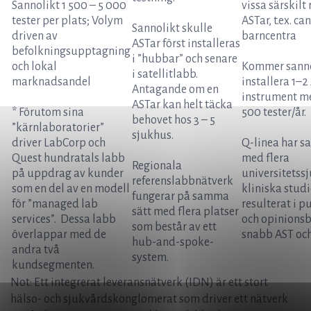
Sannolikt 1 500 – 5 000
vissa särskilt
tester per plats; Volym
ASTar, t.ex. can
Sannolikt skulle
driven av
barncentra
ASTar först installeras
befolkningsupptagning
i ”hubbar” och senare
och lokal
Kommer sanno
i satellitlabb.
marknadsandel
installera 1–2
Antagande om en
instrument m
ASTar kan helt täcka
* Förutom sina
500 tester/år.
behovet hos 3 – 5
”kärnlaboratorier”
sjukhus.
driver LabCorp och
Q-linea har s
Quest hundratals labb
med flera
Regionala
på uppdrag av kunder
universitetss
referenslabbnätverk
som en del av en modell
kliniska studie
fungerar på samma
för ”managed lab
resulterat i p
sätt med flera platser
services”. Dessa labb
och opinionsb
som består av ett
överlappar med de
snabb AST och
hub-and-spoke-
andra två
system.
kundsegmenten.
Not: Ett integrerat leveransnätverk (IDN) är ett stort
hälso- och sjukvårdskonglomerat som driver ett nätverk