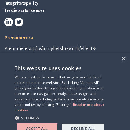
Integritetspolicy
Tredjepartslicenser
Prenumerera
Prenumerera på vårt nyhetsbrev och/eller IR-
relaterad information.
×
This website uses cookies
Prenumerera på nyhetsbrev
We use cookies to ensure that we give you the best
experience on our website. By clicking “Accept All”,
IR-related information
you agree to the storing of cookies on your device to
enhance site navigation, analyze site usage, and
assist in our marketing efforts. You can also manage
your cookies by clicking “Settings"
Read more about
cookies
SETTINGS
ACCEPT ALL
DECLINE ALL