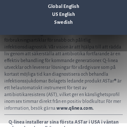
+ 46 (0) 70-600 15 20
Global English
Om Q-linea
US English
Swedish
Q-linea är ett innovativt infektionsdiagnostikbolag vars
fokus är utveckling av instrument och
förbrukningsartiklar för snabb och pålitlig
infektionsdiagnostik. Vår vision är att hjälpa till att rädda
liv genom att säkerställa att antibiotika fortfarande är en
effektiv behandling för kommande generationer. Q-linea
utvecklar och levererar lösningar för vårdgivare som på
kortast möjliga tid kan diagnostisera och behandla
infektionssjukdomar. Bolagets ledande produkt ASTar® är
ett helautomatiskt instrument för test av
antibiotikaresistens (AST), vilket ger en känslighetsprofil
inom sex timmar direkt från en positiv blodkultur. För mer
information, besök gärna
www.qlinea.com.
Q-linea installerar sina första ASTar i USA i väntan