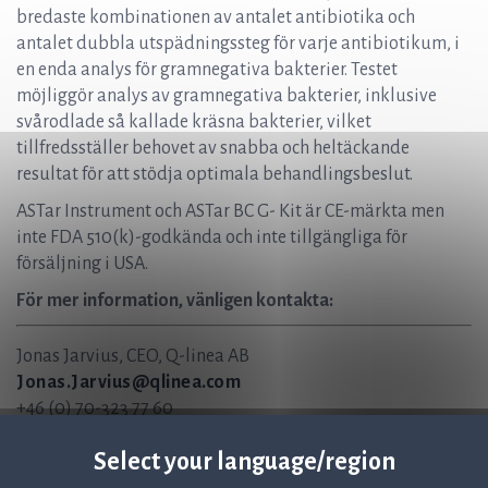
bredaste kombinationen av antalet antibiotika och
antalet dubbla utspädningssteg för varje antibiotikum, i
en enda analys för gramnegativa bakterier. Testet
möjliggör analys av gramnegativa bakterier, inklusive
svårodlade så kallade kräsna bakterier, vilket
tillfredsställer behovet av snabba och heltäckande
resultat för att stödja optimala behandlingsbeslut.
ASTar Instrument och ASTar BC G- Kit är CE-märkta men
inte FDA 510(k)-godkända och inte tillgängliga för
försäljning i USA.
För mer information, vänligen kontakta:
Jonas Jarvius, CEO, Q-linea AB
Jonas.Jarvius@qlinea.com
+46 (0) 70-323 77 60
Christer Samuelsson, CFO / IR, Q-linea AB
Select your language/region
Christer.Samuelsson@qlinea.com