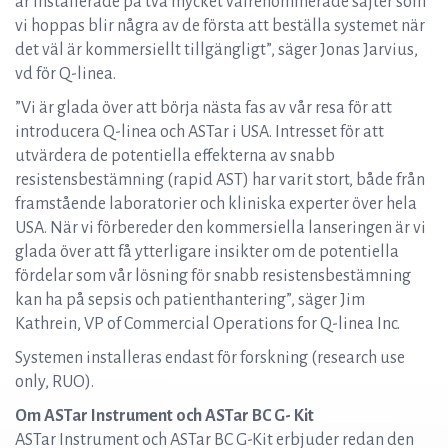
är installerade på två mycket välrenommerade sajter som
vi hoppas blir några av de första att beställa systemet när
det väl är kommersiellt tillgängligt”, säger Jonas Jarvius,
vd för Q-linea.
”Vi är glada över att börja nästa fas av vår resa för att
introducera Q-linea och ASTar i USA. Intresset för att
utvärdera de potentiella effekterna av snabb
resistensbestämning (rapid AST) har varit stort, både från
framstående laboratorier och kliniska experter över hela
USA. När vi förbereder den kommersiella lanseringen är vi
glada över att få ytterligare insikter om de potentiella
fördelar som vår lösning för snabb resistensbestämning
kan ha på sepsis och patienthantering”, säger Jim
Kathrein, VP of Commercial Operations for Q-linea Inc.
Systemen installeras endast för forskning (research use
only, RUO).
Om ASTar Instrument och ASTar BC G- Kit
ASTar Instrument och ASTar BC G-Kit erbjuder redan den