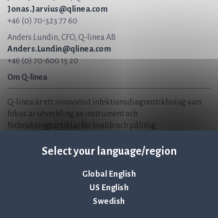
Jonas.Jarvius@qlinea.com
+46 (0) 70-323 77 60
Anders Lundin, CFO, Q-linea AB
Anders.Lundin@qlinea.com
+46 (0) 70-600 15 20
Om Q-linea
Q-linea är ett innovativt infektionsdiagnostikbolag vars
fokus är utveckling av instrument och
förbrukningsartiklar för snabb och pålitlig
infektionsdiagnostik. Vår vision är att hjälpa till att rädda
liv genom att säkerställa att antibiotika fortfarande är en
Select your language/region
effektiv behandling för kommande generationer. Q-linea
utvecklar och levererar lösningar för vårdgivare som på
Global English
kortast möjliga tid kan diagnostisera och behandla
US English
infektionssjukdomar. Bolagets ledande produkt ASTar® är
Swedish
ett helautomatiskt instrument för test av