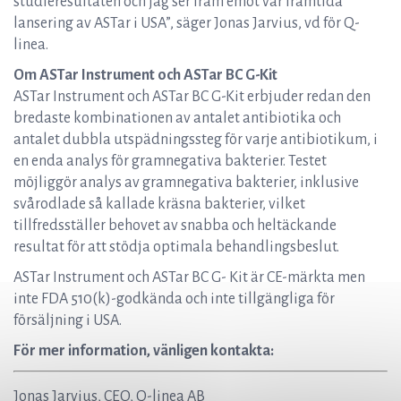
studieresultaten och jag ser fram emot vår framtida
lansering av ASTar i USA”, säger Jonas Jarvius, vd för Q-
linea.
Om ASTar Instrument och ASTar BC G-Kit
ASTar Instrument och ASTar BC G-Kit erbjuder redan den
bredaste kombinationen av antalet antibiotika och
antalet dubbla utspädningssteg för varje antibiotikum, i
en enda analys för gramnegativa bakterier. Testet
möjliggör analys av gramnegativa bakterier, inklusive
svårodlade så kallade kräsna bakterier, vilket
tillfredsställer behovet av snabba och heltäckande
resultat för att stödja optimala behandlingsbeslut.
ASTar Instrument och ASTar BC G- Kit är CE-märkta men
inte FDA 510(k)-godkända och inte tillgängliga för
försäljning i USA.
För mer information, vänligen kontakta:
Jonas Jarvius, CEO, Q-linea AB