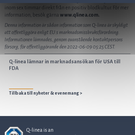
antibiotikaresistens (AST), vilket ger en känslighetsprofil
inom sex timmar direkt från en positiv blodkultur. För mer
information, besök gärna
www.qlinea.com.
Denna information är sådan information som Q-linea är skyldigt
att offentliggöra enligt EU:s marknadsmissbruksförordning.
Informationen lämnades, genom ovanstående kontaktpersons
försorg, för offentliggörande den 2022-06-09 05:25 CEST.
Q-linea lämnar in marknadsansökan för USA till
FDA
Tillbaka till nyheter & evenemang >
Q-linea is an