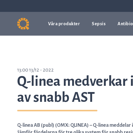
Våra produkter
Sepsis
Antibio
13:00 13/12 - 2022
Q-linea medverkar 
av snabb AST
Q-linea AB (publ) (OMX: QLINEA) – Q-linea meddelar 
jämför fördelarna för tre olika system för snabb r