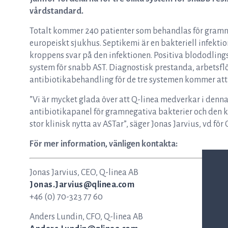
vårdstandard.
Totalt kommer 240 patienter som behandlas för gramneg
europeiskt sjukhus. Septikemi är en bakteriell infekti
kroppens svar på den infektionen. Positiva blododling
system för snabb AST. Diagnostisk prestanda, arbetsfl
antibiotikabehandling för de tre systemen kommer at
”Vi är mycket glada över att Q-linea medverkar i den
antibiotikapanel för gramnegativa bakterier och den kor
stor klinisk nytta av ASTar”, säger Jonas Jarvius, vd för 
För mer information, vänligen kontakta:
Jonas Jarvius, CEO, Q-linea AB
Jonas.Jarvius@qlinea.com
+46 (0) 70-323 77 60
Anders Lundin, CFO, Q-linea AB