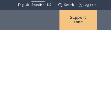
English
Swedish
US
Search
Logga in
Support
zone