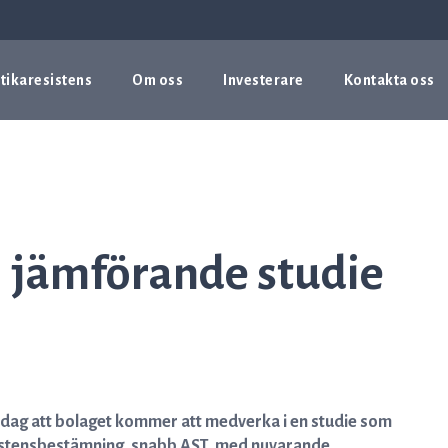
tikaresistens
Om oss
Investerare
Kontakta oss
i jämförande studie
idag att bolaget kommer att medverka i en studie som
esistensbestämning, snabb AST, med nuvarande