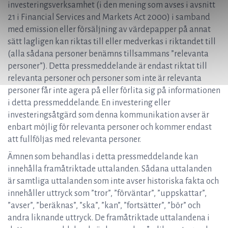
investeringsverksamhet (i den mening som avses i avsnitt
21 i Financial Services and Markets Act 2000) i samband
med emission eller försäljning av värdepapper på annat
sätt lagligen kan riktas till eller medverkas i riktandet till
(alla sådana personer benämns tillsammans ”relevanta
personer”). Detta pressmeddelande är endast riktat till
relevanta personer och personer som inte är relevanta
personer får inte agera på eller förlita sig på informationen
i detta pressmeddelande. En investering eller
investeringsåtgärd som denna kommunikation avser är
enbart möjlig för relevanta personer och kommer endast
att fullföljas med relevanta personer.
Ämnen som behandlas i detta pressmeddelande kan
innehålla framåtriktade uttalanden. Sådana uttalanden
är samtliga uttalanden som inte avser historiska fakta och
innehåller uttryck som ”tror”, ”förväntar”, ”uppskattar”,
”avser”, ”beräknas”, ”ska”, ”kan”, ”fortsätter”, ”bör” och
andra liknande uttryck. De framåtriktade uttalandena i