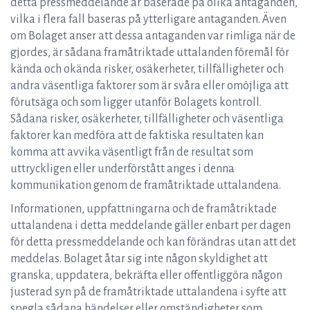
detta pressmeddelande är baserade på olika antaganden,
vilka i flera fall baseras på ytterligare antaganden. Även
om Bolaget anser att dessa antaganden var rimliga när de
gjordes, är sådana framåtriktade uttalanden föremål för
kända och okända risker, osäkerheter, tillfälligheter och
andra väsentliga faktorer som är svåra eller omöjliga att
förutsäga och som ligger utanför Bolagets kontroll.
Sådana risker, osäkerheter, tillfälligheter och väsentliga
faktorer kan medföra att de faktiska resultaten kan
komma att avvika väsentligt från de resultat som
uttryckligen eller underförstått anges i denna
kommunikation genom de framåtriktade uttalandena.
Informationen, uppfattningarna och de framåtriktade
uttalandena i detta meddelande gäller enbart per dagen
för detta pressmeddelande och kan förändras utan att det
meddelas. Bolaget åtar sig inte någon skyldighet att
granska, uppdatera, bekräfta eller offentliggöra någon
justerad syn på de framåtriktade uttalandena i syfte att
spegla sådana händelser eller omständigheter som