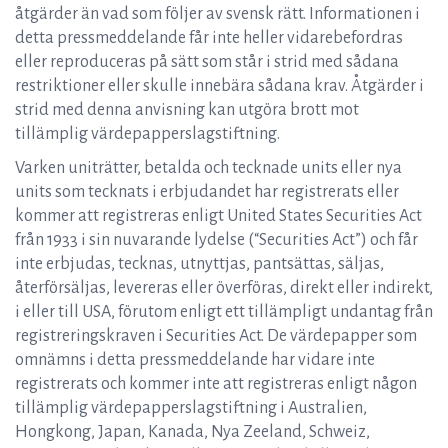
åtgärder än vad som följer av svensk rätt. Informationen i
detta pressmeddelande får inte heller vidarebefordras
eller reproduceras på sätt som står i strid med sådana
restriktioner eller skulle innebära sådana krav. Åtgärder i
strid med denna anvisning kan utgöra brott mot
tillämplig värdepapperslagstiftning.
Varken uniträtter, betalda och tecknade units eller nya
units som tecknats i erbjudandet har registrerats eller
kommer att registreras enligt United States Securities Act
från 1933 i sin nuvarande lydelse (“Securities Act”) och får
inte erbjudas, tecknas, utnyttjas, pantsättas, säljas,
återförsäljas, levereras eller överföras, direkt eller indirekt,
i eller till USA, förutom enligt ett tillämpligt undantag från
registreringskraven i Securities Act. De värdepapper som
omnämns i detta pressmeddelande har vidare inte
registrerats och kommer inte att registreras enligt någon
tillämplig värdepapperslagstiftning i Australien,
Hongkong, Japan, Kanada, Nya Zeeland, Schweiz,