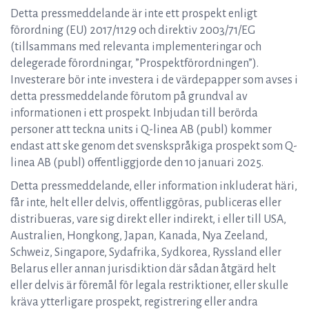
Detta pressmeddelande är inte ett prospekt enligt
förordning (EU) 2017/1129 och direktiv 2003/71/EG
(tillsammans med relevanta implementeringar och
delegerade förordningar, ”Prospektförordningen”).
Investerare bör inte investera i de värdepapper som avses i
detta pressmeddelande förutom på grundval av
informationen i ett prospekt. Inbjudan till berörda
personer att teckna units i Q-linea AB (publ) kommer
endast att ske genom det svenskspråkiga prospekt som Q-
linea AB (publ) offentliggjorde den 10 januari 2025.
Detta pressmeddelande, eller information inkluderat häri,
får inte, helt eller delvis, offentliggöras, publiceras eller
distribueras, vare sig direkt eller indirekt, i eller till USA,
Australien, Hongkong, Japan, Kanada, Nya Zeeland,
Schweiz, Singapore, Sydafrika, Sydkorea, Ryssland eller
Belarus eller annan jurisdiktion där sådan åtgärd helt
eller delvis är föremål för legala restriktioner, eller skulle
kräva ytterligare prospekt, registrering eller andra