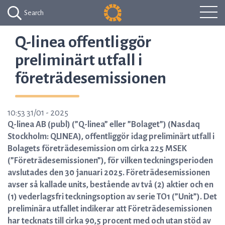
Search
Q-linea offentliggör
preliminärt utfall i
företrädesemissionen
10:53 31/01 - 2025
Q-linea AB (publ) (”Q-linea” eller ”Bolaget”) (Nasdaq
Stockholm: QLINEA), offentliggör idag preliminärt utfall i
Bolagets företrädesemission om cirka 225 MSEK
(”Företrädesemissionen”), för vilken teckningsperioden
avslutades den 30 januari 2025. Företrädesemissionen
avser så kallade units, bestående av två (2) aktier och en
(1) vederlagsfri teckningsoption av serie TO1 (”Unit”). Det
preliminära utfallet indikerar att Företrädesemissionen
har tecknats till cirka 90,5 procent med och utan stöd av