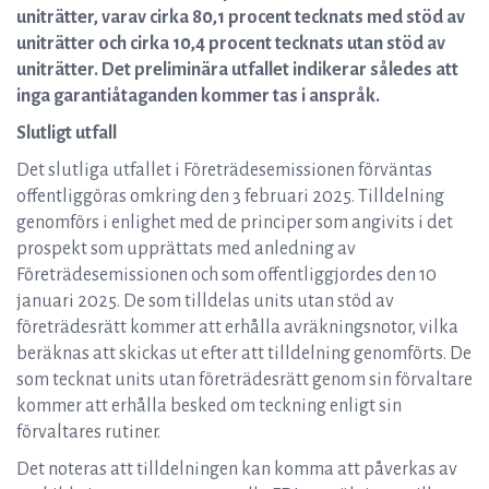
uniträtter, varav cirka 80,1 procent tecknats med stöd av
uniträtter och cirka 10,4 procent tecknats utan stöd av
uniträtter. Det preliminära utfallet indikerar således att
inga garantiåtaganden kommer tas i anspråk.
Slutligt utfall
Det slutliga utfallet i Företrädesemissionen förväntas
offentliggöras omkring den 3 februari 2025. Tilldelning
genomförs i enlighet med de principer som angivits i det
prospekt som upprättats med anledning av
Företrädesemissionen och som offentliggjordes den 10
januari 2025. De som tilldelas units utan stöd av
företrädesrätt kommer att erhålla avräkningsnotor, vilka
beräknas att skickas ut efter att tilldelning genomförts. De
som tecknat units utan företrädesrätt genom sin förvaltare
kommer att erhålla besked om teckning enligt sin
förvaltares rutiner.
Det noteras att tilldelningen kan komma att påverkas av