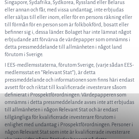
Singapore, Sydafrika, Sydkorea, Ryssland eller Belarus
eller annan och får, med vissa undantag, inte erbjudas
eller säljas till eller inom, eller för en persons räkning eller
till förmån för en person som är folkbokförd, bosatt eller
befinner sig i, dessa länder. Bolaget har inte lämnat något
erbjudande att förvärva de värdepapper som omnämns i
detta pressmeddelande till allmänheten i något land
förutom i Sverige.
I EES-medlemsstaterna, förutom Sverige, (varje sådan EES-
medlemsstat en ”Relevant Stat”), är detta
pressmeddelande och informationen som finns häri endast
avsett för och riktat till kvalificerade investerare såsom
definierat i Prospektförordningen. Värdepapperen som
omnämns i detta pressmeddelande avses inte att erbjudas
till allmänheten i någon Relevant Stat och är endast
tillgängliga för kvalificerade investerare förutom i
enlighet med undantag i Prospektförordningen. Personer i
någon Relevant Stat som inte är kvalificerade investerare