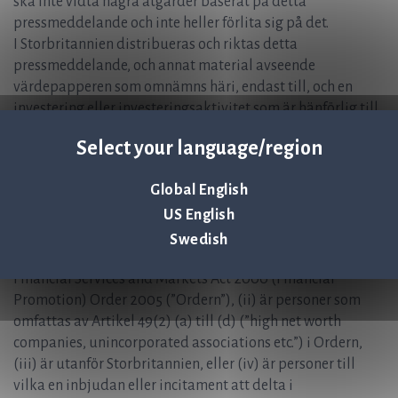
ska inte vidta några åtgärder baserat på detta
pressmeddelande och inte heller förlita sig på det.
I Storbritannien distribueras och riktas detta
pressmeddelande, och annat material avseende
värdepapperen som omnämns häri, endast till, och en
investering eller investeringsaktivitet som är hänförlig till
detta dokument är endast tillgänglig för och kommer
Select your language/region
endast att kunna utnyttjas av, ”qualified investors” (i
betydelsen i den brittiska versionen av förordning (EU)
Global English
2017/1129 som är en del av brittisk lagstiftning genom
US English
European Union (Withdrawal) Act 2018) som (i) har
professionell erfarenhet i frågor som rör investeringar som
Swedish
faller inom den vid var tid gällande Artikel 19(5) i U.K.
Financial Services and Markets Act 2000 (Financial
Promotion) Order 2005 (”Ordern”), (ii) är personer som
omfattas av Artikel 49(2) (a) till (d) (”high net worth
companies, unincorporated associations etc.”) i Ordern,
(iii) är utanför Storbritannien, eller (iv) är personer till
vilka en inbjudan eller incitament att delta i