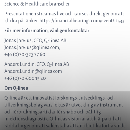
Science & Healthcare branschen.
Presentationen streamas live och kan ses direkt genom att
klicka på länken https://financialhearings.com/event/11533
För mer information, vänligen kontakta:
Jonas Jarvius, CEO, Q-linea AB
Jonas.Jarvius@qlinea.com
,
+46 (0)70-323 77 60
Anders Lundin, CFO, Q-linea AB
Anders.Lundin@qlinea.com
+46 (0)70-600 15 20
Om Q-linea
Q-linea är ett innovativt forsknings-, utvecklings- och
tillverkningsbolag vars fokus är utveckling av instrument
och förbrukningsartiklar för snabb och pålitlig
infektionsdiagnostik. Q-lineas vision är att hjälpa till att
rädda liv genom att säkerställa att antibiotika fortfarande