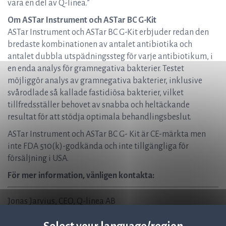
vara en del av Q-linea.”
Om ASTar Instrument och ASTar BC G-Kit
ASTar Instrument och ASTar BC G-Kit erbjuder redan den
bredaste kombinationen av antalet antibiotika och
antalet dubbla utspädningssteg för varje antibiotikum, i
en enda analys för gramnegativa bakterier. Testet
möjliggör analys av gramnegativa bakterier, inklusive
svårodlade så kallade fastidiösa bakterier, vilket
tillfredsställer behovet av snabba och heltäckande
resultat för att stödja optimala behandlingsbeslut.
ASTar Instrument och ASTar BC G- Kit är CE-märkta men
inte FDA 510(k)-godkända och inte tillgängliga för
försäljning i USA.
För mer information, vänligen kontakta:
Jonas Jarvius, CEO, Q-linea AB
Jonas.Jarvius@qlinea.com
+46 (0) 70-323 77 60