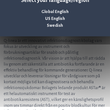
Select your language/region
Christer Samuelsson, CFO / IR, Q-linea AB
Global English
Christer.Samuelsson@qlinea.com
US English
+ 46 (0) 70-600 15 20
Swedish
Om Q-linea
Q-linea är ett innovativt infektionsdiagnostikbolag vars
fokus är utveckling av instrument och
förbrukningsartiklar för snabb och pålitlig
infektionsdiagnostik. Vår vision är att hjälpa till att rädda
liv genom att säkerställa att antibiotika fortfarande är en
effektiv behandling för kommande generationer. Q-linea
utvecklar och levererar lösningar för vårdgivare som på
kortast möjliga tid kan diagnostisera och behandla
infektionssjukdomar. Bolagets ledande produkt ASTar® är
ett helautomatiskt instrument för test av
antibiotikaresistens (AST), vilket ger en känslighetsprofil
inom sex timmar direkt från en positiv blodkultur. För mer