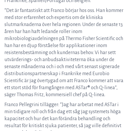
i Frankrike, Spanien/Portugal och Belgien.
”Det är fantastiskt att Franco börjar hos oss. Han kommer
med stor erfarenhet och expertis om de kliniska
slutmarknaderna över hela regionen. Under de senaste 13
åren har han haft ledande roller inom
mikrobiologiavdelningen på Thermo Fisher Scientific och
han har en djup förståelse för applikationer inom
resistensbestämning och kundernas behov. Vi har sett
utvärderings- och anbudsaktiviteterna öka under de
senaste månaderna och i och med vårt senast signerade
distributionspartnerskap i Frankrike med Eurobio
Scientific är jag övertygad om att Franco kommer att vara
ett stort stöd för framgången med ASTar® och Q-linea”,
säger Thomas Fritz, kommersiell chef på Q-linea.
Franco Pellegrini tillägger: ”Jag har arbetat med ASTar i
min tidigare roll och från dag ett såg jag systemets höga
kapacitet och hur det kan förändra behandling och
resultat för kritiskt sjuka patienter, så jag ville definitivt