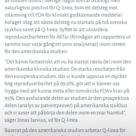
av studien utförs i Sverige, något som är ovanligt men
naturligtvis positivt för Q-linea. Som ett delsteg mot
inlämning till FDA för kliniskt godkännande meddelar
bolaget idag att nästa delsteg nu startats på två svenska
sjukhus samt på Q-linea. Syftet är att utvärdera
reproducerbarheten för ASTar (förmågan att rapportera ut
samma svar varje gång ett prov analyseras) inom ramen
för den amerikanska studien.
”Det känns fantastiskt att nu ha startat nästa del inom den
amerikanska kliniska studien. De starka resultaten från
den europeiska studien, där vi kunde uppvisa en mycket
hög reproducerbarhet på 99,6%, gör att vi känner oss
trygga med att kunna möta eller överskrida FDA:s krav på
95%. Den avslutande delen av studien är den prospektiva
delen (analys av patientprover) på amerikanska sjukhus
och vi avser att påbörja den delen inom en snar framtid”,
säger Jonas Jarvius, vd för Q-linea.
Baserat på den amerikanska studien arbetar Q-linea för