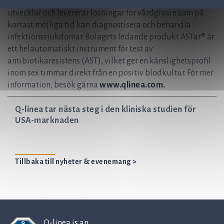
effektiv behandling för kommande generationer. Q-linea
utvecklar och levererar lösningar för vårdgivare som på
kortast möjliga tid kan diagnostisera och behandla
infektionssjukdomar. Bolagets ledande produkt ASTar® är
ett helautomatiskt instrument för test av
antibiotikaresistens (AST), vilket ger en känslighetsprofil
inom sex timmar direkt från en positiv blodkultur. För mer
information, besök gärna
www.qlinea.com.
Q-linea tar nästa steg i den kliniska studien för
USA-marknaden
Tillbaka till nyheter & evenemang >
Q-linea is an