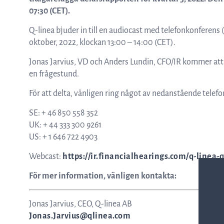
ASTar kits – Provpreparationskassett
07:30 (CET).
Q-linea bjuder in till en audiocast med telefonkonferens 
oktober, 2022, klockan 13:00 – 14:00 (CET).
och skiva för AST resultat direkt från
Jonas Jarvius, VD och Anders Lundin, CFO/IR kommer att
en frågestund.
kliniska prover
För att delta, vänligen ring något av nedanstående tele
SE: + 46 850 558 352
ASTar för läkare
UK: + 44 333 300 9261
US: + 1 646 722 4903
Webcast:
https://ir.financialhearings.com/q-linea-
ASTar i labbet
För mer information, vänligen kontakta:
Jonas Jarvius, CEO, Q-linea AB
Jonas.Jarvius@qlinea.com