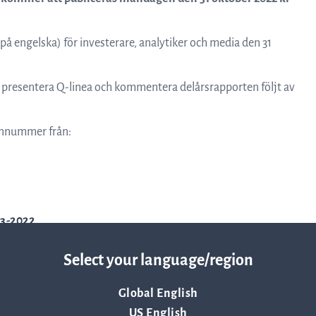
Resurser
(på engelska) för investerare, analytiker och media den 31
Nyheter och event
 presentera Q-linea och kommentera delårsrapporten följt av
Vad andra säger om oss
fonnummer från:
VD-ord
q3-2022
Affärsidé och strategi
Select your language/region
Global English
US English