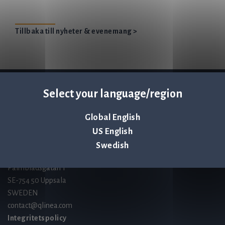
Tillbaka till nyheter & evenemang >
Select your language/region
Q-linea is an
ISO 13485:2016 certified
company.
Global English
US English
Swedish
Kontakta oss
Palmbladsgatan 1
SE-754 50 Uppsala
SWEDEN
contact@qlinea.com
Integritetspolicy