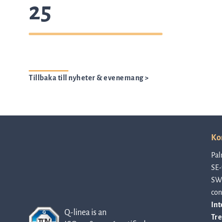
25
Tillbaka till nyheter & evenemang >
Ko
Pal
SE-
SW
con
Int
Q-linea is an
Tre