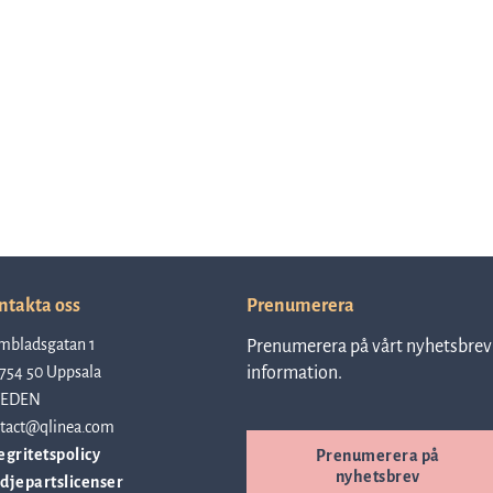
ntakta oss
Prenumerera
mbladsgatan 1
Prenumerera på vårt nyhetsbrev 
754 50 Uppsala
information.
EDEN
tact@qlinea.com
egritetspolicy
Prenumerera på
nyhetsbrev
djepartslicenser