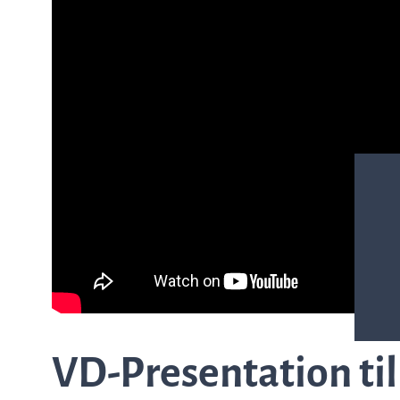
ASTar kits – Provpreparationskassett
och skiva för AST resultat direkt från
kliniska prover
ASTar för läkare
ASTar i labbet
VD-Presentation ti