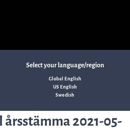
Resurser
Nyheter och event
Vad andra säger om oss
Select your language/region
VD-ord
Global English
US English
Swedish
Affärsidé och strategi
ll årsstämma 2021-05-