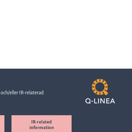
Rapporter
och
presentationer
Pressmeddelanden
och/eller IR-relaterad
Prospekt
IR-related
information