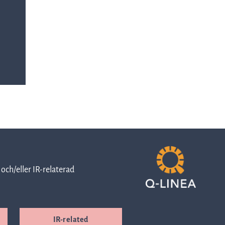
investerare
Kontor &
Aktien
leveranser
Handelsinformation
Karriär
Ägarstruktur
Visselblåsarfunktion
och/eller IR-relaterad
Cybersecurity
Finansiell
IR-related
kalender