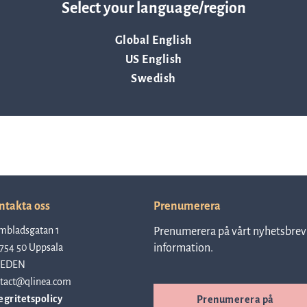
Resurser
Select your language/region
Global English
US English
Nyheter och event
Swedish
Vad andra säger om oss
VD-ord
ntakta oss
Prenumerera
Affärsidé och strategi
mbladsgatan 1
Prenumerera på vårt nyhetsbrev 
754 50 Uppsala
information.
EDEN
tact@qlinea.com
egritetspolicy
Prenumerera på