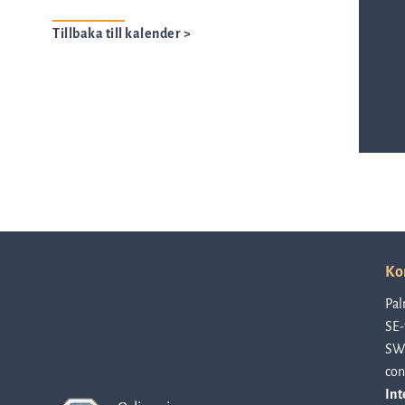
ASTar kits – Provpreparationskassett
Tillbaka till kalender >
och skiva för AST resultat direkt från
kliniska prover
ASTar för läkare
Ko
ASTar i labbet
Pal
SE-
SW
con
Int