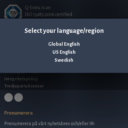
Q-linea is an
ISO 13485:2016 certified
company.
Select your language/region
Kontakta oss
Global English
Palmbladsgatan 1
US English
SE-754 50 Uppsala
Swedish
SWEDEN
contact@qlinea.com
Integritetspolicy
Tredjepartslicenser
Prenumerera
Prenumerera på vårt nyhetsbrev och/eller IR-