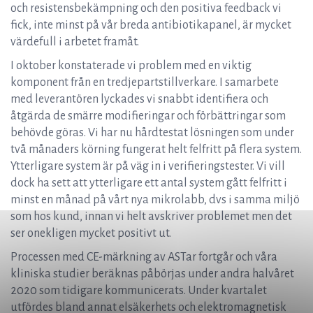
och resistensbekämpning och den positiva feedback vi
fick, inte minst på vår breda antibiotikapanel, är mycket
värdefull i arbetet framåt.
I oktober konstaterade vi problem med en viktig
komponent från en tredjepartstillverkare. I samarbete
med leverantören lyckades vi snabbt identifiera och
åtgärda de smärre modifieringar och förbättringar som
behövde göras. Vi har nu hårdtestat lösningen som under
två månaders körning fungerat helt felfritt på flera system.
Ytterligare system är på väg in i verifieringstester. Vi vill
dock ha sett att ytterligare ett antal system gått felfritt i
minst en månad på vårt nya mikrolabb, dvs i samma miljö
som hos kund, innan vi helt avskriver problemet men det
ser onekligen mycket positivt ut.
Processen med CE-märkning av ASTar fortgår och våra
kliniska studier beräknas påbörjas under andra halvåret
2020 som tidigare kommunicerats. Under kvartalet
utfördes bland annat elsäkerhets och elektromagnetisk