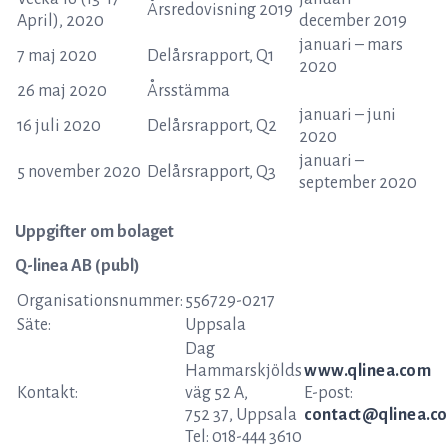
Årsredovisning 2019
April), 2020
december 2019
januari – mars
7 maj 2020
Delårsrapport, Q1
2020
26 maj 2020
Årsstämma
januari – juni
16 juli 2020
Delårsrapport, Q2
2020
januari –
5 november 2020
Delårsrapport, Q3
september 2020
Uppgifter om bolaget
Q-linea AB (publ)
Organisationsnummer:
556729-0217
Säte:
Uppsala
Dag
Hammarskjölds
www.qlinea.com
Kontakt:
väg 52 A,
E-post:
752 37, Uppsala
contact@qlinea.c
Tel: 018-444 3610