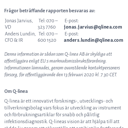
Frågor beträffande rapporten besvaras av:
Jonas Jarvius,
Tel: 070 –
E-post:
VD
323 7760
jonas.jarvius@qlinea.com
Anders Lundin,
Tel: 070 –
E-post:
CFO & IR
600 1520
anders.lundin@qlinea.com
Denna information är sådan som Q-linea AB är skyldiga att
offentliggöra enligt EU:s marknadsmissbruksförordning.
Informationen lämnades, genom ovanstående kontaktpersoners
försorg, för offentliggörande den 13 februari 2020 kl. 7.30 CET.
Om Q-linea
Q-linea är ett innovativt forsknings-, utvecklings- och
tillverkningsbolag vars fokus är utveckling av instrument
och förbrukningsartiklar för snabb och pålitlig
infektionsdiagnostik. Q-lineas vision är att hjälpa till att