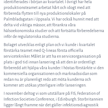
identifierades i början av kvartalet. I övrigt har hela
produktionsteamet arbetat hårt och idogt med att
förbereda flytten till nya produktionslokaler på
Palmbladsgatan i Uppsala. Vi har också hunnit med att
delta vid viktiga mässor, att förankra våra
hälsoekonomiska studier och att fortsätta förberedelserna
inför de regulatoriska studierna.
Bolaget utvecklas enligt plan och vi kunde i kvartalet
förstärka teamet med Q-lineas första officiella
servicetekniker. Målet är att ha en serviceorganisation på
plats i god tid innan lansering så att den är ordentligt
förberedd att hjälpa våra kunder. I höstas förstärkte vi den
kommersiella organisationen och marknadssidan som
redan nu är planenligt redo att möta kunderna och
kommer att utökas ytterligare inför lanseringen.
I november deltog vi som utställare på FIS, Federation of
Infection Societies Conference, i Edinburgh. Storbritannien
ligger långt framme när det gäller infektionsdiagnostik