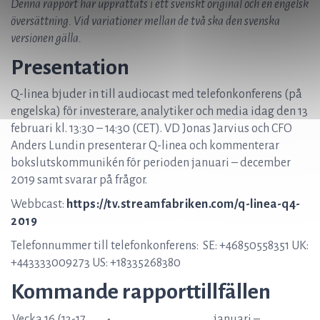
Denna rapport har upprättats i ett svenskt original och en engelsk
översättning. Vid variationer mellan de två ska den svenska
versionen gälla.
Presentation
Q-linea bjuder in till audiocast med telefonkonferens (på
engelska) för investerare, analytiker och media idag den 13
februari kl. 13:30 – 14:30 (CET). VD Jonas Jarvius och CFO
Anders Lundin presenterar Q-linea och kommenterar
bokslutskommunikén för perioden januari – december
2019 samt svarar på frågor.
Webbcast:
https://tv.streamfabriken.com/q-linea-q4-
2019
Telefonnummer till telefonkonferens: SE: +46850558351 UK:
+443333009273 US: +18335268380
Kommande rapporttillfällen
Vecka 16 (13-17
januari –