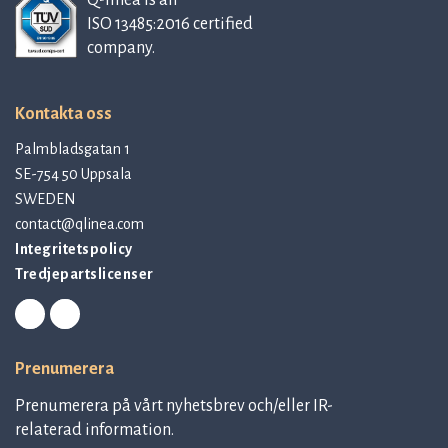
Q-linea is an
ISO 13485:2016 certified
company.
Kontakta oss
Palmbladsgatan 1
SE-754 50 Uppsala
SWEDEN
contact@qlinea.com
Integritetspolicy
Tredjepartslicenser
Prenumerera
Prenumerera på vårt nyhetsbrev och/eller IR-
relaterad information.