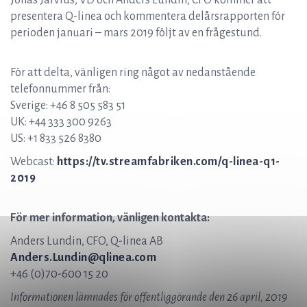
Jonas Jarvius, VD och Anders Lundin, CFO kommer att
presentera Q-linea och kommentera delårsrapporten för
perioden januari – mars 2019 följt av en frågestund.
För att delta, vänligen ring något av nedanstående
telefonnummer från:
Sverige: +46 8 505 583 51
UK: +44 333 300 9263
US: +1 833 526 8380
Webcast:
https://tv.streamfabriken.com/q-linea-q1-
2019
För mer information, vänligen kontakta:
Anders Lundin, CFO, Q-linea AB
Anders.Lundin@qlinea.com
+46 (0)70-600 15 20
Informationen lämnades för offentliggörande den 26 april, 2019