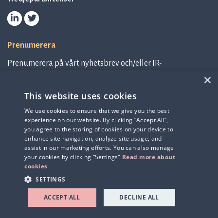
Prenumerera
Prenumerera på vårt nyhetsbrev och/eller IR-
relaterad information.
×
This website uses cookies
Prenumerera på nyhetsbrev
We use cookies to ensure that we give you the best
experience on our website. By clicking “Accept All”,
IR-related information
you agree to the storing of cookies on your device to
enhance site navigation, analyze site usage, and
assist in our marketing efforts. You can also manage
your cookies by clicking “Settings"
Read more about
cookies
SETTINGS
ACCEPT ALL
DECLINE ALL