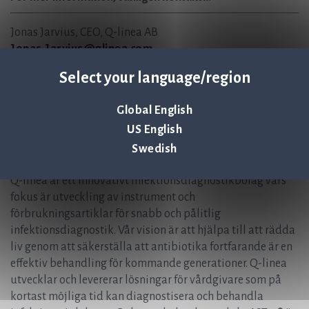
Jonas Jarvius, CEO, Q-linea AB
Jonas.Jarvius@qlinea.com
+46 (0) 70-323 77 60
Select your language/region
Anders Lundin, CFO, Q-linea AB
Anders.Lundin@qlinea.com
Global English
+46 (0) 70-600 15 20
US English
Om Q-linea
Swedish
Q-linea är ett innovativt infektionsdiagnostikbolag vars
fokus är utveckling av instrument och
förbrukningsartiklar för snabb och pålitlig
infektionsdiagnostik. Vår vision är att hjälpa till att rädda
liv genom att säkerställa att antibiotika fortfarande är en
effektiv behandling för kommande generationer. Q-linea
utvecklar och levererar lösningar för vårdgivare som på
kortast möjliga tid kan diagnostisera och behandla