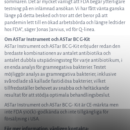
sommaren. Det är mycket vanligt att FDA begär ytterligare
testning på en inlämnad ansökan. Vi har fått vänta ganska
länge på detta besked och tror att det beror på att
pandemin lett till en ökad arbetsbörda och längre ledtider
hos FDA”, säger Jonas Jarvius, vd för Q-linea.
Om ASTar Instrument och ASTar BC G-Kit
ASTar Instrument och ASTar BC G-Kit erbjuder redan den
bredaste kombinationen av antalet antibiotika och
antalet dubbla utspädningssteg för varje antibiotikum, i
en enda analys för gramnegativa bakterier. Testet
möjliggör analys av gramnegativa bakterier, inklusive
svårodlade så kallade fastidiösa bakterier, vilket
tillfredsställer behovet av snabba och heltäckande
resultat för att stödja optimala behandlingsbeslut.
ASTar Instrument och ASTar BC G- Kit är CE-märkta men
inte FDA 510(k)-godkända och inte tillgängliga för
försäljning i USA.
För mer information, vänligen kontakta: