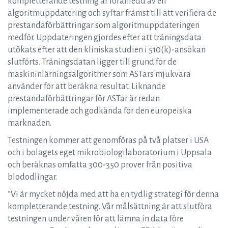
kompletterande testning är föranledd av en
algoritmuppdatering och syftar främst till att verifiera de
prestandaförbättringar som algoritmuppdateringen
medför. Uppdateringen gjordes efter att träningsdata
utökats efter att den kliniska studien i 510(k)-ansökan
slutförts. Träningsdatan ligger till grund för de
maskininlärningsalgoritmer som ASTars mjukvara
använder för att beräkna resultat. Liknande
prestandaförbättringar för ASTar är redan
implementerade och godkända för den europeiska
marknaden.
Testningen kommer att genomföras på två platser i USA
och i bolagets eget mikrobiologilaboratorium i Uppsala
och beräknas omfatta 300-350 prover från positiva
blododlingar.
”Vi är mycket nöjda med att ha en tydlig strategi för denna
kompletterande testning. Vår målsättning är att slutföra
testningen under våren för att lämna in data före