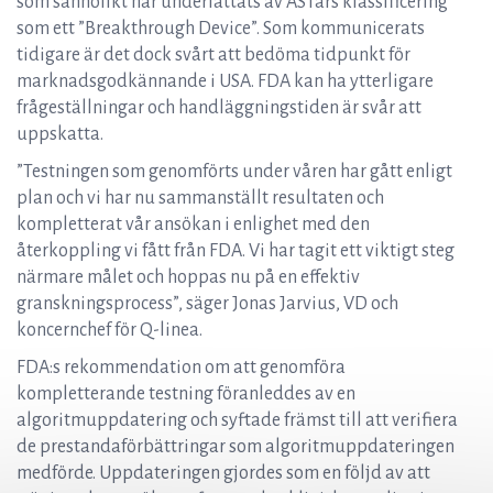
som sannolikt har underlättats av ASTars klassificering
som ett ”Breakthrough Device”. Som kommunicerats
tidigare är det dock svårt att bedöma tidpunkt för
marknadsgodkännande i USA. FDA kan ha ytterligare
frågeställningar och handläggningstiden är svår att
uppskatta.
”Testningen som genomförts under våren har gått enligt
plan och vi har nu sammanställt resultaten och
kompletterat vår ansökan i enlighet med den
återkoppling vi fått från FDA. Vi har tagit ett viktigt steg
närmare målet och hoppas nu på en effektiv
granskningsprocess”, säger Jonas Jarvius, VD och
koncernchef för Q-linea.
FDA:s rekommendation om att genomföra
kompletterande testning föranleddes av en
algoritmuppdatering och syftade främst till att verifiera
de prestandaförbättringar som algoritmuppdateringen
medförde. Uppdateringen gjordes som en följd av att