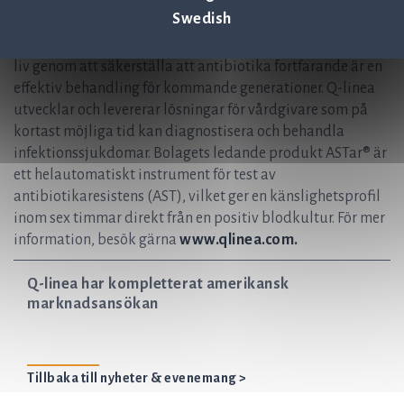
fokus är utveckling av instrument och
Swedish
förbrukningsartiklar för snabb och pålitlig
infektionsdiagnostik. Vår vision är att hjälpa till att rädda
liv genom att säkerställa att antibiotika fortfarande är en
effektiv behandling för kommande generationer. Q-linea
utvecklar och levererar lösningar för vårdgivare som på
kortast möjliga tid kan diagnostisera och behandla
infektionssjukdomar. Bolagets ledande produkt ASTar® är
ett helautomatiskt instrument för test av
antibiotikaresistens (AST), vilket ger en känslighetsprofil
inom sex timmar direkt från en positiv blodkultur. För mer
information, besök gärna
www.qlinea.com.
Q-linea har kompletterat amerikansk
marknadsansökan
Tillbaka till nyheter & evenemang >