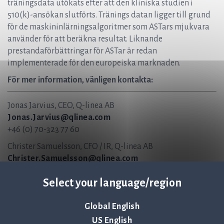
träningsdata utökats efter att den kliniska studien i
510(k)-ansökan slutförts. Tränings datan ligger till grund
för de maskininlärningsalgoritmer som ASTars mjukvara
använder för att beräkna resultat. Liknande
prestandaförbättringar för ASTar är redan
implementerade för den europeiska marknaden.
För mer information, vänligen kontakta:
Jonas Jarvius, CEO, Q-linea AB
Jonas.Jarvius@qlinea.com
+46 (0) 70-323 77 60
Christer Samuelsson, CFO / IR, Q-linea AB
Christer.Samuelsson@qlinea.com
+ 46 (0) 70-600 15 20
Select your language/region
Om Q-linea
Global English
Q-linea är ett innovativt infektionsdiagnostikbolag vars
US English