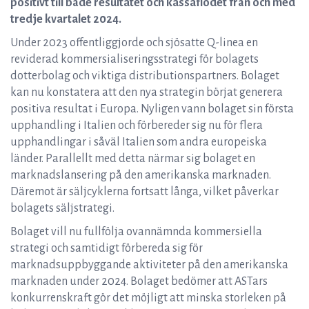
positivt till både resultatet och kassaflödet från och med
tredje kvartalet 2024.
Under 2023 offentliggjorde och sjösatte Q-linea en
reviderad kommersialiseringsstrategi för bolagets
dotterbolag och viktiga distributionspartners. Bolaget
kan nu konstatera att den nya strategin börjat generera
positiva resultat i Europa. Nyligen vann bolaget sin första
upphandling i Italien och förbereder sig nu för flera
upphandlingar i såväl Italien som andra europeiska
länder. Parallellt med detta närmar sig bolaget en
marknadslansering på den amerikanska marknaden.
Däremot är säljcyklerna fortsatt långa, vilket påverkar
bolagets säljstrategi.
Bolaget vill nu fullfölja ovannämnda kommersiella
strategi och samtidigt förbereda sig för
marknadsuppbyggande aktiviteter på den amerikanska
marknaden under 2024. Bolaget bedömer att ASTars
konkurrenskraft gör det möjligt att minska storleken på