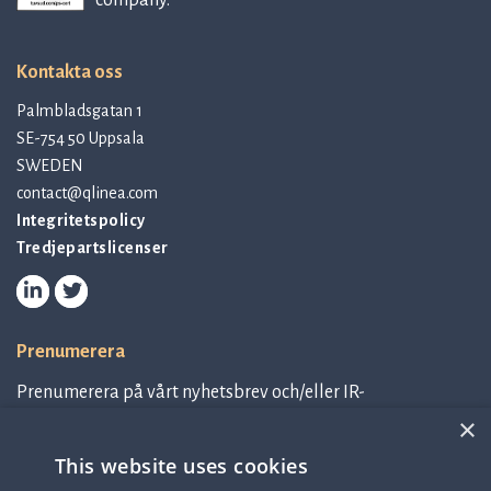
company.
Kontakta oss
Palmbladsgatan 1
SE-754 50 Uppsala
SWEDEN
contact@qlinea.com
Integritetspolicy
Tredjepartslicenser
Prenumerera
Prenumerera på vårt nyhetsbrev och/eller IR-
relaterad information.
×
This website uses cookies
Prenumerera på nyhetsbrev