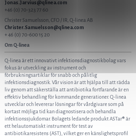
Jonas.Jarvius@qlinea.com
+46 (0) 70-323 77 60
Christer Samuelsson, CFO / IR, Q-linea AB
Christer.Samuelsson@qlinea.com
+ 46 (0) 70-600 15 20
Om Q-linea
Q-linea är ett innovativt infektionsdiagnostikbolag vars
fokus är utveckling av instrument och
förbrukningsartiklar för snabb och pålitlig
infektionsdiagnostik. Vår vision är att hjälpa till att rädda
liv genom att säkerställa att antibiotika fortfarande är en
effektiv behandling för kommande generationer. Q-linea
utvecklar och levererar lösningar för vårdgivare som på
kortast möjliga tid kan diagnostisera och behandla
infektionssjukdomar. Bolagets ledande produkt ASTar® är
ett helautomatiskt instrument för test av
antibiotikaresistens (AST), vilket ger en känslighetsprofil