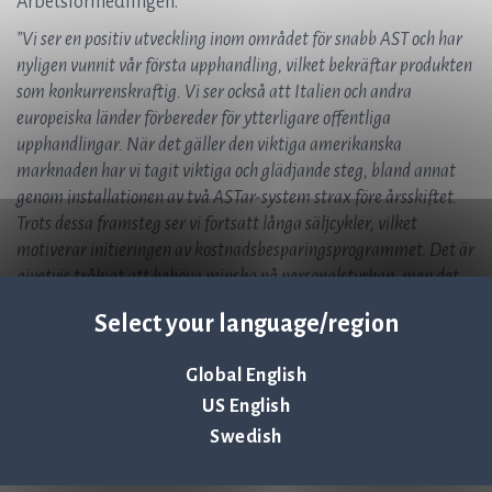
Arbetsförmedlingen.
”Vi ser en positiv utveckling inom området för snabb AST och har
nyligen vunnit vår första upphandling, vilket bekräftar produkten
som konkurrenskraftig. Vi ser också att Italien och andra
europeiska länder förbereder för ytterligare offentliga
upphandlingar. När det gäller den viktiga amerikanska
marknaden har vi tagit viktiga och glädjande steg, bland annat
genom installationen av två ASTar-system strax före årsskiftet.
Trots dessa framsteg ser vi fortsatt långa säljcykler, vilket
motiverar initieringen av kostnadsbesparingsprogrammet. Det är
givetvis tråkigt att behöva minska på personalstyrkan, men det
är en åtgärd som vi tyvärr bedömer som nödvändig och i bolagets
Select your language/region
och aktieägarnas intresse. Vi känner starkt för de personer som
behöver lämna bolaget och önskar dem all framgång i andra
Global English
sysselsättningar”
, säger Jonas Jarvius, vd för Q-linea.
US English
För mer information, vänligen kontakta:
Swedish
Jonas Jarvius, CEO, Q-linea AB