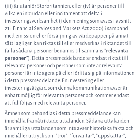
(iii) är utanför Storbritannien, eller (iv) är personer till
vilka en inbjudan eller incitament att delta i
investeringsverksamhet (i den mening som avses i avsnitt
21 i Financial Services and Markets Act 2000) i samband
med emission eller försäljning av värdepapper på annat
sätt lagligen kan riktas till eller medverkas i riktandet till
(alla sådana personer benämns tillsammans ”
relevanta
personer
”). Detta pressmeddelande är endast riktat till
relevanta personer och personer som inte är relevanta
personer får inte agera på eller förlita sig på informationen
i detta pressmeddelande. En investering eller
investeringsåtgärd som denna kommunikation avser är
enbart möjlig för relevanta personer och kommer endast
att fullföljas med relevanta personer.
Ämnen som behandlas i detta pressmeddelande kan
innehålla framåtriktade uttalanden. Sådana uttalanden
är samtliga uttalanden som inte avser historiska fakta och
innehåller uttryck som ”tror”, ”förväntar”, ”uppskattar”,