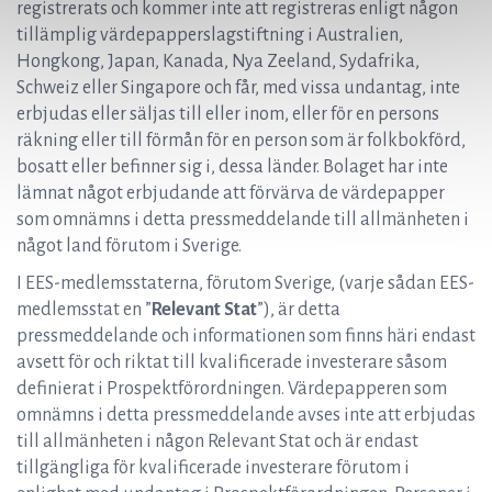
registrerats och kommer inte att registreras enligt någon
tillämplig värdepapperslagstiftning i Australien,
Hongkong, Japan, Kanada, Nya Zeeland, Sydafrika,
Schweiz eller Singapore och får, med vissa undantag, inte
erbjudas eller säljas till eller inom, eller för en persons
räkning eller till förmån för en person som är folkbokförd,
bosatt eller befinner sig i, dessa länder. Bolaget har inte
lämnat något erbjudande att förvärva de värdepapper
som omnämns i detta pressmeddelande till allmänheten i
något land förutom i Sverige.
I EES-medlemsstaterna, förutom Sverige, (varje sådan EES-
medlemsstat en ”
Relevant Stat
”), är detta
pressmeddelande och informationen som finns häri endast
avsett för och riktat till kvalificerade investerare såsom
definierat i Prospektförordningen. Värdepapperen som
omnämns i detta pressmeddelande avses inte att erbjudas
till allmänheten i någon Relevant Stat och är endast
tillgängliga för kvalificerade investerare förutom i