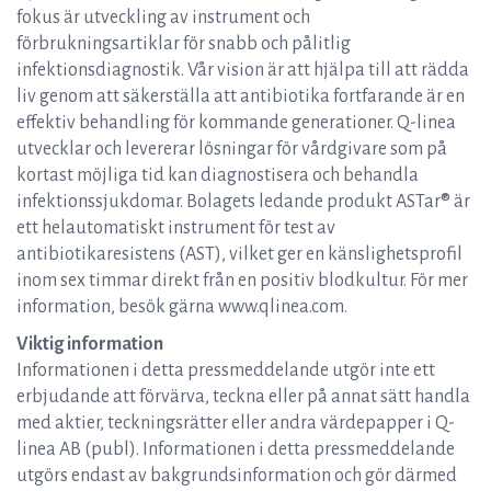
fokus är utveckling av instrument och
förbrukningsartiklar för snabb och pålitlig
infektionsdiagnostik. Vår vision är att hjälpa till att rädda
liv genom att säkerställa att antibiotika fortfarande är en
effektiv behandling för kommande generationer. Q-linea
utvecklar och levererar lösningar för vårdgivare som på
kortast möjliga tid kan diagnostisera och behandla
infektionssjukdomar. Bolagets ledande produkt ASTar® är
ett helautomatiskt instrument för test av
antibiotikaresistens (AST), vilket ger en känslighetsprofil
inom sex timmar direkt från en positiv blodkultur. För mer
information, besök gärna www.qlinea.com.
Viktig information
Informationen i detta pressmeddelande utgör inte ett
erbjudande att förvärva, teckna eller på annat sätt handla
med aktier, teckningsrätter eller andra värdepapper i Q-
linea AB (publ). Informationen i detta pressmeddelande
utgörs endast av bakgrundsinformation och gör därmed