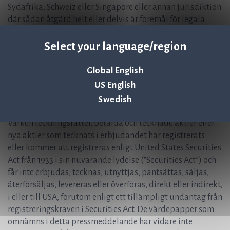
Sydafrika, Schweiz eller Singapore eller annan jurisdiktion
där sådan åtgärd helt eller delvis är föremål för legala
restriktioner, eller skulle kräva ytterligare prospekt,
registrering eller andra åtgärder än vad som följer av
Select your language/region
svensk rätt. Informationen i detta pressmeddelande får
inte heller vidarebefordras eller reproduceras på sätt som
Global English
står i strid med sådana restriktioner eller skulle innebära
US English
sådana krav. Åtgärder i strid med denna anvisning kan
Swedish
utgöra brott mot tillämplig värdepapperslagstiftning.
Varken teckningsrätter, betalda och tecknade aktier eller
nya aktier som tecknats i erbjudandet har registrerats
eller kommer att registreras enligt United States Securities
Act från 1933 i sin nuvarande lydelse (“Securities Act”) och
får inte erbjudas, tecknas, utnyttjas, pantsättas, säljas,
återförsäljas, levereras eller överföras, direkt eller indirekt,
i eller till USA, förutom enligt ett tillämpligt undantag från
registreringskraven i Securities Act. De värdepapper som
omnämns i detta pressmeddelande har vidare inte