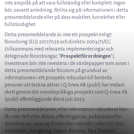
inte anspråk på att vara fullständig eller komplett. Ingen
bör, oavsett anledning, förlita sig på informationen i detta
pressmeddelande eller på dess exakthet, korrekthet eller
fullständighet.
Detta pressmeddelande är inte ett prospekt enligt
förordning (EU) 2017/1129 och direktiv 2003/71/EG
(tillsammans med relevanta implementeringar och
delegerade förordningar, ”
Prospektförordningen
”).
Investerare bör inte investera i de värdepapper som avses i
detta pressmeddelande förutom på grundval av
informationen i ett prospekt. Inbjudan till berörda
personer att teckna aktier i Q-linea AB (publ) har endast
skett genom det svenskspråkiga prospekt som Q-linea AB
(publ) offentliggjorde den 6 juli 2023.
Detta pressmeddelande, eller information inkluderat häri,
får inte, helt eller delvis, offentliggöras, publiceras eller
distribueras, vare sig direkt eller indirekt, i eller till USA,
Australien, Hongkong, Japan, Kanada, Nya Zeeland,