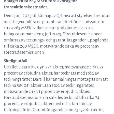
Bolaget cirka 263 MSEK före avdrag för
transaktionskostnader.
Den 1 juni 2023 tillkännagav Q-linea att styrelsen beslutat
om att genomföra en garanterad företrädesemisson om
cirka 263 MSEK, vilket senare godkändes av extra
bolagsstämman den 3 juli 2023. Företrädesemissionen
omfattas av tecknings- och garantiåtaganden uppgående
till cirka 260 MSEK, motsvarande cirka 99 procent av
Företrädesemissionen.
Slutligt utfall
Utfallet visar att 63 911 774 aktier, motsvarande cirka 73
procent av erbjudna aktier, har tecknats med stöd av
teckningsrätter. Därtill har anmälningar mottagits om att
teckna 584 041 aktier utan stöd av teckningsrätter,
motsvarande cirka 1 procent av erbjudna aktier.
Företrädesemissionen är således tecknad till cirka 74
procent av erbjudna aktier med och utan stöd av
teckningsrätter. Garantiåtaganden om 23 132 610 aktier,