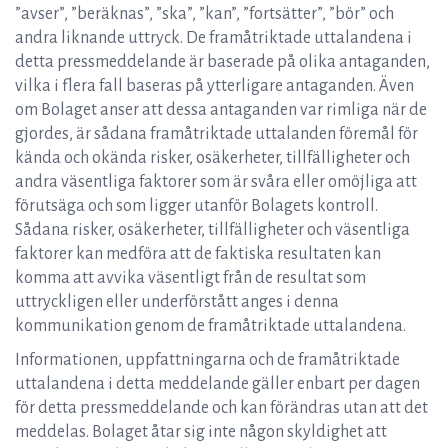
”avser”, ”beräknas”, ”ska”, ”kan”, ”fortsätter”, ”bör” och
andra liknande uttryck. De framåtriktade uttalandena i
detta pressmeddelande är baserade på olika antaganden,
vilka i flera fall baseras på ytterligare antaganden. Även
om Bolaget anser att dessa antaganden var rimliga när de
gjordes, är sådana framåtriktade uttalanden föremål för
kända och okända risker, osäkerheter, tillfälligheter och
andra väsentliga faktorer som är svåra eller omöjliga att
förutsäga och som ligger utanför Bolagets kontroll.
Sådana risker, osäkerheter, tillfälligheter och väsentliga
faktorer kan medföra att de faktiska resultaten kan
komma att avvika väsentligt från de resultat som
uttryckligen eller underförstått anges i denna
kommunikation genom de framåtriktade uttalandena.
Informationen, uppfattningarna och de framåtriktade
uttalandena i detta meddelande gäller enbart per dagen
för detta pressmeddelande och kan förändras utan att det
meddelas. Bolaget åtar sig inte någon skyldighet att