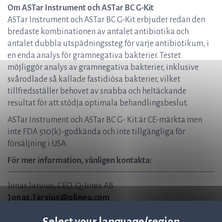
Om ASTar Instrument och ASTar BC G-Kit
ASTar Instrument och ASTar BC G-Kit erbjuder redan den
bredaste kombinationen av antalet antibiotika och
antalet dubbla utspädningssteg för varje antibiotikum, i
en enda analys för gramnegativa bakterier. Testet
möjliggör analys av gramnegativa bakterier, inklusive
svårodlade så kallade fastidiösa bakterier, vilket
tillfredsställer behovet av snabba och heltäckande
resultat för att stödja optimala behandlingsbeslut.
ASTar Instrument och ASTar BC G- Kit är CE-märkta men
inte FDA 510(k)-godkända och inte tillgängliga för
försäljning i USA.
För mer information, vänligen kontakta:
Jonas Jarvius, CEO, Q-linea AB
Jonas.Jarvius@qlinea.com
+46 (0) 70-323 77 60
Select your language/region