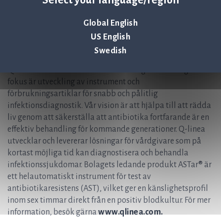
Christer Samuelsson, CFO / IR, Q-linea AB
Christer.Samuelsson@qlinea.com
Global English
+ 46 (0) 70-600 15 20
US English
Om Q-linea
Swedish
Q-linea är ett innovativt infektionsdiagnostikbolag vars
fokus är utveckling av instrument och
förbrukningsartiklar för snabb och pålitlig
infektionsdiagnostik. Vår vision är att hjälpa till att rädda
liv genom att säkerställa att antibiotika fortfarande är en
effektiv behandling för kommande generationer. Q-linea
utvecklar och levererar lösningar för vårdgivare som på
kortast möjliga tid kan diagnostisera och behandla
infektionssjukdomar. Bolagets ledande produkt ASTar® är
ett helautomatiskt instrument för test av
antibiotikaresistens (AST), vilket ger en känslighetsprofil
inom sex timmar direkt från en positiv blodkultur. För mer
information, besök gärna
www.qlinea.com.