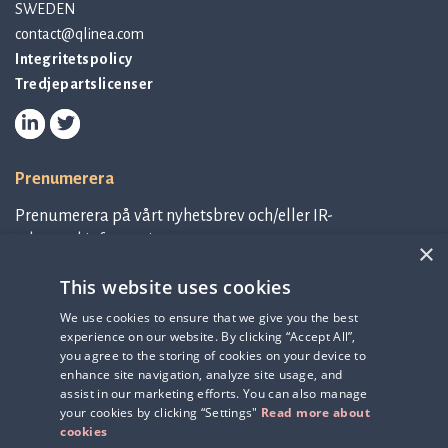
SWEDEN
contact@qlinea.com
Integritetspolicy
Tredjepartslicenser
Prenumerera
Prenumerera på vårt nyhetsbrev och/eller IR-
relaterad information.
×
This website uses cookies
Prenumerera på nyhetsbrev
We use cookies to ensure that we give you the best
experience on our website. By clicking “Accept All”,
IR-related information
you agree to the storing of cookies on your device to
enhance site navigation, analyze site usage, and
assist in our marketing efforts. You can also manage
your cookies by clicking “Settings"
Read more about
cookies