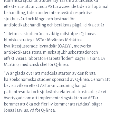
italienska sjukhus. Studien syftar till att undersöka
effekten av att använda ASTar avseende tiden till optimal
behandling, tiden under intensivvård respektive
sjukhusvård och längd och kostnad för
antibiotikabehandling och beräknas pågå i cirka ett år.
”Lifetimes-studien är en viktig milstolpe i Q-lineas
kliniska strategi. ASTar förväntas förbättra
kvalitetsjusterade levnadsår (QALYs), motverka
antibiotikaresistens, minska sjukhuskostnader och
effektivisera laboratoriearbetsflöden”, säger Tiziana Di
Martino, medicinsk chef för Q-linea.
”Vi är glada över att meddela starten av den första
hälsoekonomiska studien sponsrad av Q-linea. Genom att
bevisa vilken effekt ASTar-användning har på
patientresultat och sjukvårdsrelaterade kostnader, är vi
övertygade om att implementeringstakten av ASTar
kommer att öka och fler liv kommer att räddas”, säger
Jonas Jarvius, vd för Q-linea.