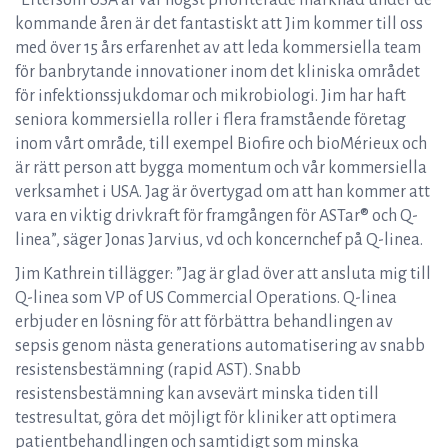
”Eftersom USA är vår högst prioriterade marknad under de
kommande åren är det fantastiskt att Jim kommer till oss
med över 15 års erfarenhet av att leda kommersiella team
för banbrytande innovationer inom det kliniska området
för infektionssjukdomar och mikrobiologi. Jim har haft
seniora kommersiella roller i flera framstående företag
inom vårt område, till exempel Biofire och bioMérieux och
är rätt person att bygga momentum och vår kommersiella
verksamhet i USA. Jag är övertygad om att han kommer att
vara en viktig drivkraft för framgången för ASTar® och Q-
linea”, säger Jonas Jarvius, vd och koncernchef på Q-linea.
Jim Kathrein tillägger: ”Jag är glad över att ansluta mig till
Q-linea som VP of US Commercial Operations. Q-linea
erbjuder en lösning för att förbättra behandlingen av
sepsis genom nästa generations automatisering av snabb
resistensbestämning (rapid AST). Snabb
resistensbestämning kan avsevärt minska tiden till
testresultat, göra det möjligt för kliniker att optimera
patientbehandlingen och samtidigt som minska