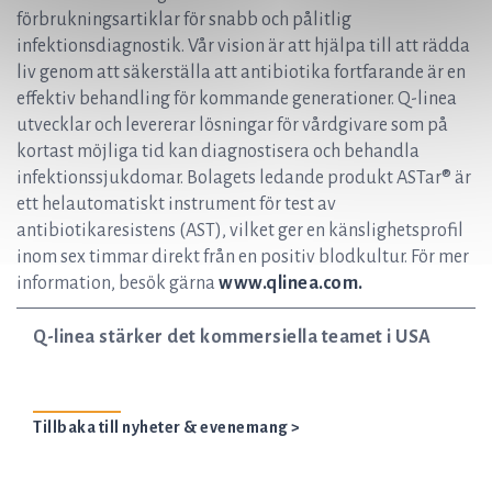
förbrukningsartiklar för snabb och pålitlig
infektionsdiagnostik. Vår vision är att hjälpa till att rädda
liv genom att säkerställa att antibiotika fortfarande är en
effektiv behandling för kommande generationer. Q-linea
utvecklar och levererar lösningar för vårdgivare som på
kortast möjliga tid kan diagnostisera och behandla
infektionssjukdomar. Bolagets ledande produkt ASTar® är
ett helautomatiskt instrument för test av
antibiotikaresistens (AST), vilket ger en känslighetsprofil
inom sex timmar direkt från en positiv blodkultur. För mer
information, besök gärna
www.qlinea.com.
Q-linea stärker det kommersiella teamet i USA
Tillbaka till nyheter & evenemang >