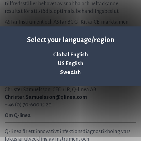
tillfredsställer behovet av snabba och heltäckande
resultat för att stödja optimala behandlingsbeslut.
ASTar Instrument och ASTar BC G- Kit är CE-märkta men
inte FDA 510(k)-godkända och inte tillgängliga för
försäljning i USA.
Select your language/region
För mer information, vänligen kontakta:
Global English
US English
Jonas Jarvius, CEO, Q-linea AB
Jonas.Jarvius@qlinea.com
Swedish
+46 (0) 70-323 77 60
Christer Samuelsson, CFO / IR, Q-linea AB
Christer.Samuelsson@qlinea.com
+ 46 (0) 70-600 15 20
Om Q-linea
Q-linea är ett innovativt infektionsdiagnostikbolag vars
fokus är utveckling av instrument och