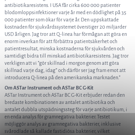
antibiotikaresistens. I USA får cirka 600 000 patienter
blodomloppsinfektioner varje år med en dödlighet på 35
000 patienter som ökar för varje år. Den uppskattade
kostnaden för sjukvårdssystemet överstiger 20 miljarder
USD årligen. Jag tror att Q-linea har förmågan att göra en
enorm inverkan för att förbättra patientsäkerhet och
patientresultat, minska kostnaderna för sjukvården och
samtidigt bidra till minskad antibiotikaresistens. Jag tror
verkligen att vi ”gör skillnad i morgon genom att göra
skillnad varje dag, idag” och därför ser jag fram emot att
introducera Q-linea på den amerikanska marknaden.”
Om ASTar Instrument och ASTar BC G-Kit
ASTar Instrument och ASTar BC G-Kit erbjuder redan den
bredaste kombinationen av antalet antibiotika och
antalet dubbla utspädningssteg för varje antibiotikum, i
en enda analys för gramnegativa bakterier. Testet
möjliggör analys av gramnegativa bakterier, inklusive
svårodlade så kallade fastidiösa bakterier, vilket