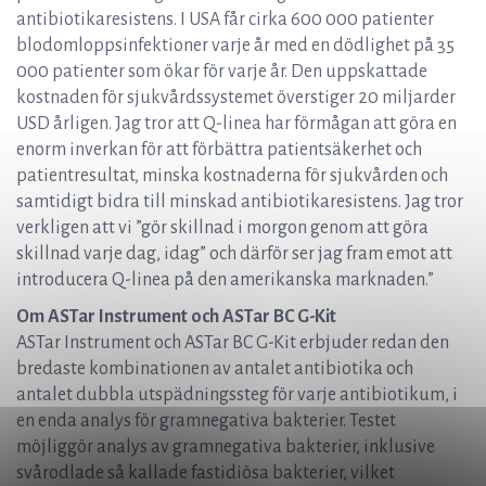
antibiotikaresistens. I USA får cirka 600 000 patienter
blodomloppsinfektioner varje år med en dödlighet på 35
000 patienter som ökar för varje år. Den uppskattade
kostnaden för sjukvårdssystemet överstiger 20 miljarder
USD årligen. Jag tror att Q-linea har förmågan att göra en
enorm inverkan för att förbättra patientsäkerhet och
patientresultat, minska kostnaderna för sjukvården och
samtidigt bidra till minskad antibiotikaresistens. Jag tror
verkligen att vi ”gör skillnad i morgon genom att göra
skillnad varje dag, idag” och därför ser jag fram emot att
introducera Q-linea på den amerikanska marknaden.”
Om ASTar Instrument och ASTar BC G-Kit
ASTar Instrument och ASTar BC G-Kit erbjuder redan den
bredaste kombinationen av antalet antibiotika och
antalet dubbla utspädningssteg för varje antibiotikum, i
en enda analys för gramnegativa bakterier. Testet
möjliggör analys av gramnegativa bakterier, inklusive
svårodlade så kallade fastidiösa bakterier, vilket