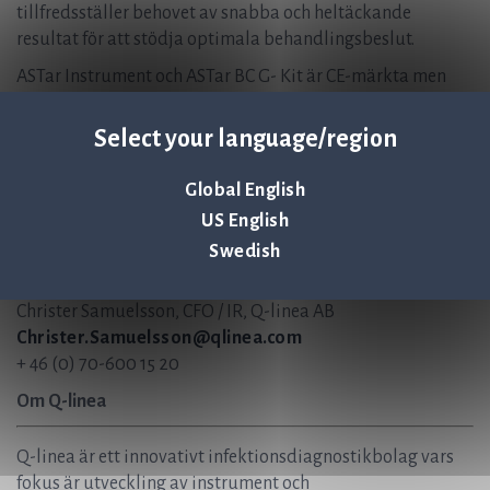
tillfredsställer behovet av snabba och heltäckande
resultat för att stödja optimala behandlingsbeslut.
ASTar Instrument och ASTar BC G- Kit är CE-märkta men
inte FDA 510(k)-godkända och inte tillgängliga för
försäljning i USA.
Select your language/region
För mer information, vänligen kontakta:
Global English
US English
Jonas Jarvius, CEO, Q-linea AB
Jonas.Jarvius@qlinea.com
Swedish
+46 (0) 70-323 77 60
Christer Samuelsson, CFO / IR, Q-linea AB
Christer.Samuelsson@qlinea.com
+ 46 (0) 70-600 15 20
Om Q-linea
Q-linea är ett innovativt infektionsdiagnostikbolag vars
fokus är utveckling av instrument och