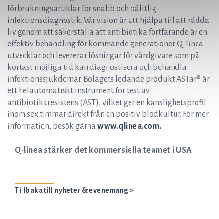
förbrukningsartiklar för snabb och pålitlig
infektionsdiagnostik. Vår vision är att hjälpa till att rädda
liv genom att säkerställa att antibiotika fortfarande är en
effektiv behandling för kommande generationer. Q-linea
utvecklar och levererar lösningar för vårdgivare som på
kortast möjliga tid kan diagnostisera och behandla
infektionssjukdomar. Bolagets ledande produkt ASTar® är
ett helautomatiskt instrument för test av
antibiotikaresistens (AST), vilket ger en känslighetsprofil
inom sex timmar direkt från en positiv blodkultur. För mer
information, besök gärna
www.qlinea.com.
Q-linea stärker det kommersiella teamet i USA
Tillbaka till nyheter & evenemang >