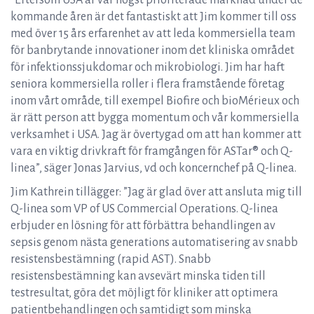
”Eftersom USA är vår högst prioriterade marknad under de
kommande åren är det fantastiskt att Jim kommer till oss
med över 15 års erfarenhet av att leda kommersiella team
för banbrytande innovationer inom det kliniska området
för infektionssjukdomar och mikrobiologi. Jim har haft
seniora kommersiella roller i flera framstående företag
inom vårt område, till exempel Biofire och bioMérieux och
är rätt person att bygga momentum och vår kommersiella
verksamhet i USA. Jag är övertygad om att han kommer att
vara en viktig drivkraft för framgången för ASTar® och Q-
linea”, säger Jonas Jarvius, vd och koncernchef på Q-linea.
Jim Kathrein tillägger: ”Jag är glad över att ansluta mig till
Q-linea som VP of US Commercial Operations. Q-linea
erbjuder en lösning för att förbättra behandlingen av
sepsis genom nästa generations automatisering av snabb
resistensbestämning (rapid AST). Snabb
resistensbestämning kan avsevärt minska tiden till
testresultat, göra det möjligt för kliniker att optimera
patientbehandlingen och samtidigt som minska