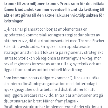
kronor till 200 miljoner kronor. Precis som för det initiala
låneerbjudandet kommer eventuell framtida kvittning till
aktier att göras till den aktuella kursen vid tidpunkten för
kvittningen.
Q-linea har planerat och börjat implementera en
uppdaterad kommersialiseringsstrategi sedan slutet av
oktober 2022, då distributionsavtalet med Thermo Fischer
Scientific avslutades. En nyckel i den uppdaterade
strategin är att initialt fokusera på regioner av strategiskt
intresse. Storleken på regionen är naturligtvis viktig, men
också regionens intresse av att ta till sig ny teknik och att
ligga i framkant av antimikrobiell förvaltning.
Som kommunicerats tidigare kommer Q-linea att utöka
sin interna försäljningsorganisation med dotterbolag i
nyckelgeografier och arbeta med distributörer för att
möjliggöra bredare räckvidd. Initialt är ambitionen att gå
djupt snarare än brett. När en framgångsrik
försäljningsstruktur har implementerats är det viktigt att