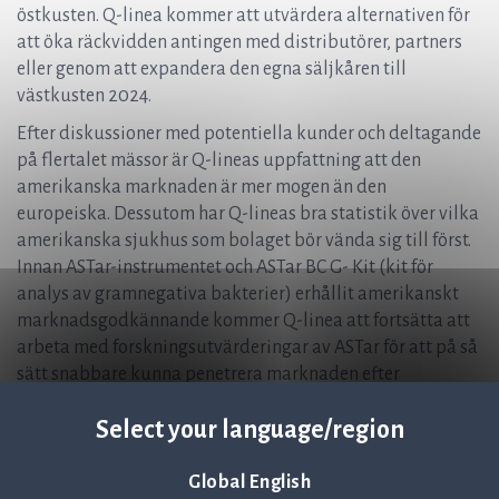
östkusten. Q-linea kommer att utvärdera alternativen för
att öka räckvidden antingen med distributörer, partners
eller genom att expandera den egna säljkåren till
västkusten 2024.
Efter diskussioner med potentiella kunder och deltagande
på flertalet mässor är Q-lineas uppfattning att den
amerikanska marknaden är mer mogen än den
europeiska. Dessutom har Q-lineas bra statistik över vilka
amerikanska sjukhus som bolaget bör vända sig till först.
Innan ASTar-instrumentet och ASTar BC G- Kit (kit för
analys av gramnegativa bakterier) erhållit amerikanskt
marknadsgodkännande kommer Q-linea att fortsätta att
arbeta med forskningsutvärderingar av ASTar för att på så
sätt snabbare kunna penetrera marknaden efter
marknadsgodkännande erhållits.
Select your language/region
Utökad lånefacilitet
Q-lineas majoritetsägare Nexttobe stödjer strategin fullt
Global English
ut och har utökat den tidigare kommunicerade initiala