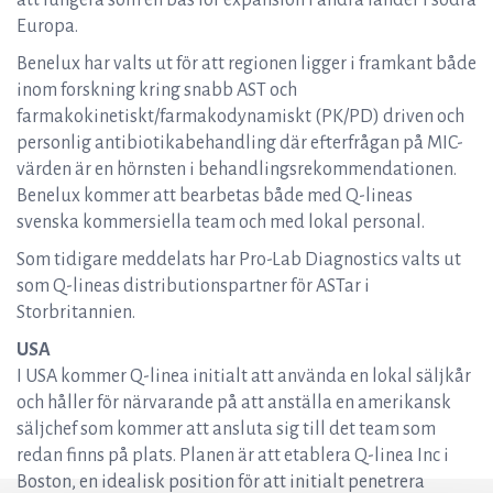
att fungera som en bas för expansion i andra länder i södra
Europa.
Benelux har valts ut för att regionen ligger i framkant både
inom forskning kring snabb AST och
farmakokinetiskt/farmakodynamiskt (PK/PD) driven och
personlig antibiotikabehandling där efterfrågan på MIC-
värden är en hörnsten i behandlingsrekommendationen.
Benelux kommer att bearbetas både med Q-lineas
svenska kommersiella team och med lokal personal.
Som tidigare meddelats har Pro-Lab Diagnostics valts ut
som Q-lineas distributionspartner för ASTar i
Storbritannien.
USA
I USA kommer Q-linea initialt att använda en lokal säljkår
och håller för närvarande på att anställa en amerikansk
säljchef som kommer att ansluta sig till det team som
redan finns på plats. Planen är att etablera Q-linea Inc i
Boston, en idealisk position för att initialt penetrera