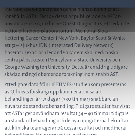
Vi är stolta över att sju posters på den amerikanska ASM
Microbe 2025-konferensen denna månad kommer att
innehålla ASTar. Fem av dessa är publicerade av ASTar-
användare i USA, inklusive Quest Diagnostics, ett ledande
nationellt referenslaboratorium, Memorial Sloan
Kettering Cancer Center i New York, Baylor Scott & White,
ett 50+ sjukhus IDN (Integrated Delivery Network)
baserat i Texas, och ledande akademiska medicinska
centra på östkusten Pennsylvania State University och
George Washington University. Detta är en aldrig tidigare
skådad mängd oberoende forskning inom snabb AST.
Ytterligare data från LIFETIMES-studien som presenteras
av Q-lineas forskargrupp kommer att visa att
behandlingen är 1,3 dagar (>30 timmar) snabbare än
nuvarande standardbehandling. Tidigare studier har visat
att ASTar ger användbara resultat 34 – 40 timmar tidigare
än standardbehandling och de nya uppgifterna bekräftar
att kliniska team agerar på dessa resultat och modifierar