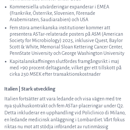
Kommersiella utvärderingar expanderar i EMEA
(Frankrike, Österrike, Slovenien, Förenade
Arabemiraten, Saudiarabien) och USA
Fem stora amerikanska institutioner kommer att
presentera ASTar-relaterade posters på ASM (American
Society for Microbiology) 2025, inklusive Quest, Baylor
Scott & White, Memorial Sloan Kettering Cancer Center,
PennState University och George Washington University
Kapitalanskaffningen slutfördes framgångsrikt i maj
med >90 procent deltagande, vilket ger ett tillskott på
cirka 250 MSEK efter transaktionskostnader
Italien | Stark utveckling
Italien fortsätter att vara ledande och visa vägen med tre
nya sjukhuskontrakt och fem ASTar-placeringar under Q2.
Detta inkluderar en upphandling vid Policlinico di Milano,
en ledande medicinsk anläggning i Lombardiet. Vårt fokus
riktas nu mot att stödja införandet av rutinmässig