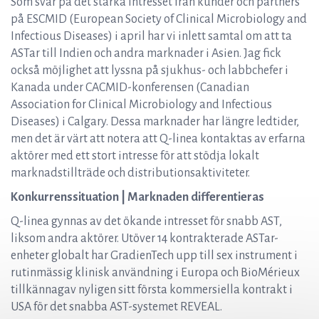
Som svar på det starka intresset från kunder och partners
på ESCMID (European Society of Clinical Microbiology and
Infectious Diseases) i april har vi inlett samtal om att ta
ASTar till Indien och andra marknader i Asien. Jag fick
också möjlighet att lyssna på sjukhus- och labbchefer i
Kanada under CACMID-konferensen (Canadian
Association for Clinical Microbiology and Infectious
Diseases) i Calgary. Dessa marknader har längre ledtider,
men det är värt att notera att Q-linea kontaktas av erfarna
aktörer med ett stort intresse för att stödja lokalt
marknadstillträde och distributionsaktiviteter.
Konkurrenssituation | Marknaden differentieras
Q-linea gynnas av det ökande intresset för snabb AST,
liksom andra aktörer. Utöver 14 kontrakterade ASTar-
enheter globalt har GradienTech upp till sex instrument i
rutinmässig klinisk användning i Europa och BioMérieux
tillkännagav nyligen sitt första kommersiella kontrakt i
USA för det snabba AST-systemet REVEAL.