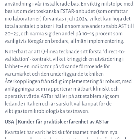
användning i vår installerade bas. En viktig milstolpe med
beslut om det toskanska ESTAR-anbudet (som omfattar
nio laboratorier) förväntas i juli 2025, vilket kan höja det
totala antalet platser i Italien som använder snabb AST till
20–25, och närma sig den andel på 10–15 procent som
vanligtvis föregår en bredare, allmän implementering.
Noterbart är att Q-linea tecknade sitt första ”direct-to-
validation”-kontrakt, vilket kringgick en utvärdering i
labbet – en indikator på växande förtroende för
varumärket och den underliggande tekniken.
Återkopplingen från tidig implementering är robust, med
anläggningar som rapporterar mätbart kliniskt och
operativt värde. ASTar håller på att etablera sig som
ledande i Italien och är särskilt väl lämpat för de
viktigaste mikrobiologiska testnaven.
USA | Kunder får praktisk erfarenhet av ASTar
Kvartalet har varit hektiskt för teamet med fem nya