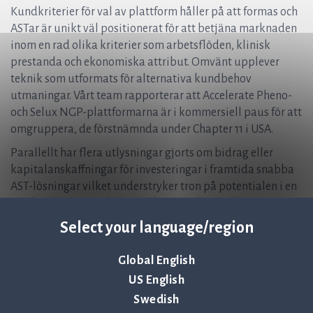
Kundkriterier för val av plattform håller på att formas och
ASTar är unikt väl positionerat för att betjäna marknaden
inom en rad olika kriterier som arbetsflöden, klinisk
prestanda och ekonomiska attribut. Omvänt upplever
teknik som utformats för alternativa kundbehov
utmaningar. Vårt team rapporterar att Accelerate Pheno-
och Selux NGP-plattformarna är i kommersiell paus för att
omgruppera, de förstnämnda under Chapter 11 i USA.
Parallellt har flera utlysningar gjorts om bidrag eller
kapitalanskaffningar för investeringar i framtida snabba
AST-lösningar vilket understryker tron på potentialen i en
marknad som uppskattas till 6 – 9 miljarder kronor. Vi
förväntar oss att marknaden kommer att fortsätta att
Select your language/region
fokusera på de plattformar och tekniker som bäst
uppfyller de komplexa behoven i det moderna
Global English
mikrobiologiska laboratoriet.
US English
Klinisk evidens | ASTar-användare talar för sig själva
Swedish