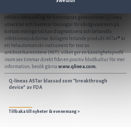
Swedish
infektionsdiagnostik. Vår vision är att hjälpa till att rädda
liv genom att säkerställa att antibiotika fortfarande är en
effektiv behandling för kommande generationer. Q-linea
utvecklar och levererar lösningar för vårdgivare som på
kortast möjliga tid kan diagnostisera och behandla
infektionssjukdomar. Bolagets ledande produkt ASTar® är
ett helautomatiskt instrument för test av
antibiotikaresistens (AST), vilket ger en känslighetsprofil
inom sex timmar direkt från en positiv blodkultur. För mer
information, besök gärna
www.qlinea.com.
Q-lineas ASTar klassad som ”breakthrough
device” av FDA
Tillbaka till nyheter & evenemang >