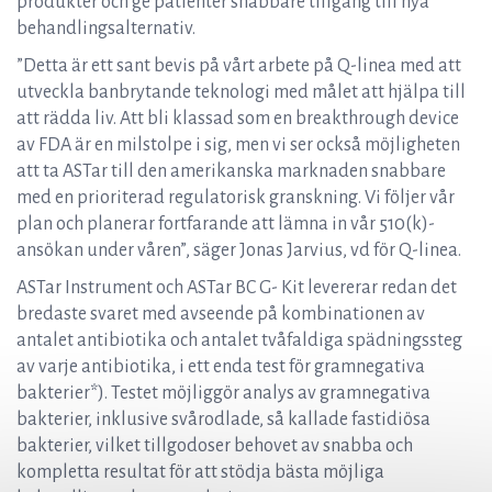
produkter och ge patienter snabbare tillgång till nya
behandlingsalternativ.
”Detta är ett sant bevis på vårt arbete på Q-linea med att
utveckla banbrytande teknologi med målet att hjälpa till
att rädda liv. Att bli klassad som en breakthrough device
av FDA är en milstolpe i sig, men vi ser också möjligheten
att ta ASTar till den amerikanska marknaden snabbare
med en prioriterad regulatorisk granskning. Vi följer vår
plan och planerar fortfarande att lämna in vår 510(k)-
ansökan under våren”, säger Jonas Jarvius, vd för Q-linea.
ASTar Instrument och ASTar BC G- Kit levererar redan det
bredaste svaret med avseende på kombinationen av
antalet antibiotika och antalet tvåfaldiga spädningssteg
av varje antibiotika, i ett enda test för gramnegativa
bakterier*). Testet möjliggör analys av gramnegativa
bakterier, inklusive svårodlade, så kallade fastidiösa
bakterier, vilket tillgodoser behovet av snabba och
kompletta resultat för att stödja bästa möjliga