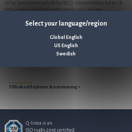
ASTar Instrument och ASTar BC G- Consumables kit är CE-
IVD-märkta och FDA 510(k)-godkända. För mer
information, besök
www.qlinea.com
.
Select your language/region
Denna information är sådan information som Q-linea är skyldigt
att offentliggöra enligt lagen om värdepappersmarknaden.
Global English
Informationen lämnades, genom ovanstående kontaktpersoners
US English
försorg, för offentliggörande den 2025-04-25 19:03 CEST.
Swedish
Qlinea 2024 SV
Tillbaka till nyheter & evenemang >
Q-linea is an
ISO 13485:2016 certified