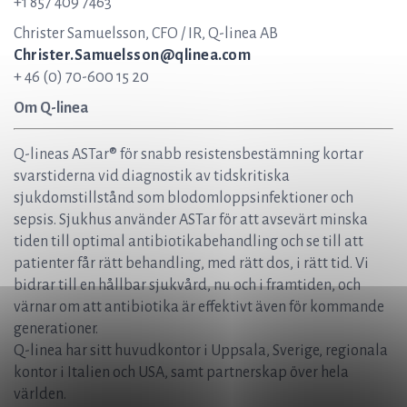
+1 857 409 7463
Christer Samuelsson, CFO / IR, Q-linea AB
Christer.Samuelsson@qlinea.com
+ 46 (0) 70-600 15 20
Om Q-linea
Q-lineas ASTar® för snabb resistensbestämning kortar
svarstiderna vid diagnostik av tidskritiska
sjukdomstillstånd som blodomloppsinfektioner och
sepsis. Sjukhus använder ASTar för att avsevärt minska
tiden till optimal antibiotikabehandling och se till att
patienter får rätt behandling, med rätt dos, i rätt tid. Vi
bidrar till en hållbar sjukvård, nu och i framtiden, och
värnar om att antibiotika är effektivt även för kommande
generationer.
Q-linea har sitt huvudkontor i Uppsala, Sverige, regionala
kontor i Italien och USA, samt partnerskap över hela
världen.