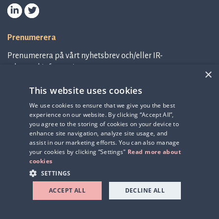
Prenumerera
Prenumerera på vårt nyhetsbrev och/eller IR-
relaterad information.
×
This website uses cookies
Prenumerera på nyhetsbrev
We use cookies to ensure that we give you the best
experience on our website. By clicking “Accept All”,
IR-related information
you agree to the storing of cookies on your device to
enhance site navigation, analyze site usage, and
assist in our marketing efforts. You can also manage
your cookies by clicking “Settings"
Read more about
cookies
SETTINGS
ACCEPT ALL
DECLINE ALL