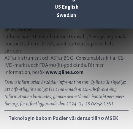
tiden till optimal antibiotikabehandling och se till att
US English
patienter får rätt behandling, med rätt dos, i rätt tid. Vi
Swedish
bidrar till en hållbar sjukvård, nu och i framtiden, och
värnar om att antibiotika är effektivt även för kommande
generationer.
Q-linea har sitt huvudkontor i Uppsala, Sverige, regionala
kontor i Italien och USA, samt partnerskap över hela
världen.
ASTar Instrument och ASTar BC G- Consumables kit är CE-
IVD-märkta och FDA 510(k)-godkända. För mer
information, besök
www.qlinea.com
.
Denna information är sådan information som Q-linea är skyldigt
att offentliggöra enligt EU:s marknadsmissbruksförordning.
Informationen lämnades, genom ovanstående kontaktpersoners
försorg, för offentliggörande den 2024-05-28 08:58 CEST.
Teknologin bakom Podler värderas till 70 MSEK