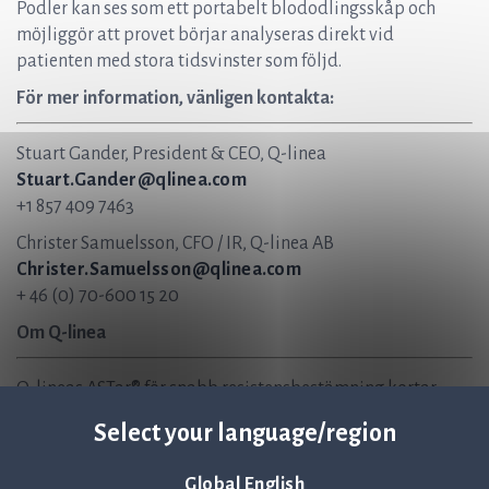
Podler kan ses som ett portabelt blododlingsskåp och
möjliggör att provet börjar analyseras direkt vid
patienten med stora tidsvinster som följd.
För mer information, vänligen kontakta:
Stuart Gander, President & CEO, Q-linea
Stuart.Gander@qlinea.com
+1 857 409 7463
Christer Samuelsson, CFO / IR, Q-linea AB
Christer.Samuelsson@qlinea.com
+ 46 (0) 70-600 15 20
Om Q-linea
Q-lineas ASTar® för snabb resistensbestämning kortar
svarstiderna vid diagnostik av tidskritiska
Select your language/region
sjukdomstillstånd som blodomloppsinfektioner och
sepsis. Sjukhus använder ASTar för att avsevärt minska
Global English