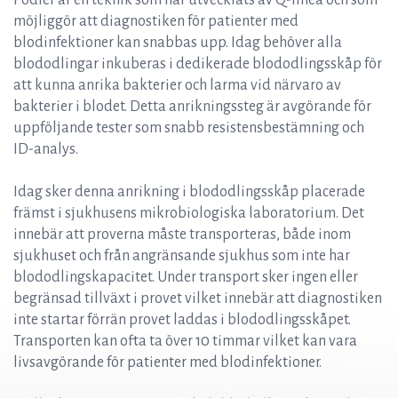
Podler är en teknik som har utvecklats av Q-linea och som
möjliggör att diagnostiken för patienter med
blodinfektioner kan snabbas upp. Idag behöver alla
blododlingar inkuberas i dedikerade blododlingsskåp för
att kunna anrika bakterier och larma vid närvaro av
bakterier i blodet. Detta anrikningssteg är avgörande för
uppföljande tester som snabb resistensbestämning och
ID-analys.
Idag sker denna anrikning i blododlingsskåp placerade
främst i sjukhusens mikrobiologiska laboratorium. Det
innebär att proverna måste transporteras, både inom
sjukhuset och från angränsande sjukhus som inte har
blododlingskapacitet. Under transport sker ingen eller
begränsad tillväxt i provet vilket innebär att diagnostiken
inte startar förrän provet laddas i blododlingsskåpet.
Transporten kan ofta ta över 10 timmar vilket kan vara
livsavgörande för patienter med blodinfektioner.