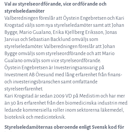
Val av styrelseordförande, vice ordförande och
styrelseledamöter
Valberedningen föreslår att Öystein Engebretsen och Kari
Krogstad väljs som nya styrelseledamöter samt att Johan
Bygge, Mario Gualano, Erika Kjellberg Eriksson, Jonas
Jarvius och Sebastian Backlund omväljs som
styrelseledamöter. Valberedningen föreslår att Johan
Bygge omväljs som styrelseordförande och att Mario
Gualano omväljs som vice styrelseordförande.
Öystein Engebretsen är Investeringsansvarig på
Investment AB Öresund med lång erfarenhet från finans-
och investeringsbranschen samt omfattande
styrelseerfarenhet.
Kari Krogstad är sedan 2009 VD på Medistim och har mer
än 30 års erfarenhet från den biomedicinska industrin med
ledande kommersiella roller inom sektorerna läkemedel,
bioteknik och medicinteknik.
Styrelseledamöternas oberoende enligt Svensk kod för