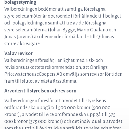
bolagsstyrning
Valberedningen bedömer att samtliga föreslagna
styrelseledamöter är oberoende i förhållande till bolaget
och bolagsledningen samt att tre av de föreslagna
styrelseledamöterna (Johan Bygge, Mario Gualano och
Jonas Jarvius) är oberoende i förhållande till Q-lineas
större aktieägare.
Val av revisor
Valberedningen föreslår, i enlighet med risk- och
revisionsutskottets rekommendation, att Öhrlings
PricewaterhouseCoopers AB omväljs som revisor för tiden
fram till slutet av nästa årsstämma.
Arvoden till styrelsen och revisorn
Valberedningen föreslår att arvodet till styrelsens
ordförande ska uppgå till 500 000 kronor (500 000
kronor), arvodet till vice ordförande ska uppgå till 375
000 kronor (375 000 kronor) och det individuella arvodet
som ska utgå till övriga icke anställda styrelseledamöter