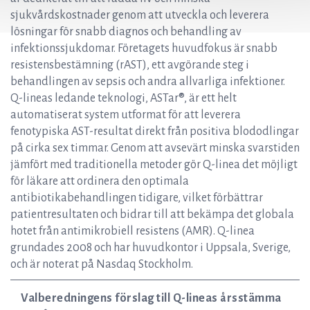
sjukvårdskostnader genom att utveckla och leverera
lösningar för snabb diagnos och behandling av
infektionssjukdomar. Företagets huvudfokus är snabb
resistensbestämning (rAST), ett avgörande steg i
behandlingen av sepsis och andra allvarliga infektioner.
Q-lineas ledande teknologi, ASTar®, är ett helt
automatiserat system utformat för att leverera
fenotypiska AST-resultat direkt från positiva blododlingar
på cirka sex timmar. Genom att avsevärt minska svarstiden
jämfört med traditionella metoder gör Q-linea det möjligt
för läkare att ordinera den optimala
antibiotikabehandlingen tidigare, vilket förbättrar
patientresultaten och bidrar till att bekämpa det globala
hotet från antimikrobiell resistens (AMR). Q-linea
grundades 2008 och har huvudkontor i Uppsala, Sverige,
och är noterat på Nasdaq Stockholm.
Valberedningens förslag till Q-lineas årsstämma