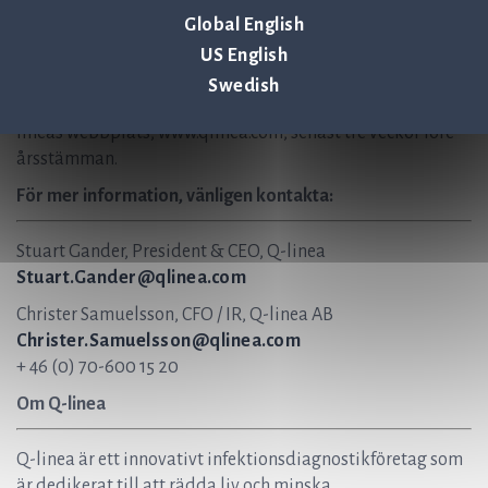
Engebretsen (ordförande), Erika Kjellberg Eriksson, Ulf
Global English
Landegren och Johan Bygge.
Valberedningens fullständiga förslag, inklusive
US English
motiveringar och information om de föreslagna
Swedish
styrelseledamöterna, kommer att finnas tillgängligt på Q-
lineas webbplats, www.qlinea.com, senast tre veckor före
årsstämman.
För mer information, vänligen kontakta:
Stuart Gander, President & CEO, Q-linea
Stuart.Gander@qlinea.com
Christer Samuelsson, CFO / IR, Q-linea AB
Christer.Samuelsson@qlinea.com
+ 46 (0) 70-600 15 20
Om Q-linea
Q-linea är ett innovativt infektionsdiagnostikföretag som
är dedikerat till att rädda liv och minska