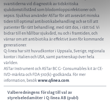
svarstiderna vid diagnostik av tidskritiska
sjukdomstillstånd som blodomloppsinfektioner och
sepsis. Sjukhus använder ASTar för att avsevärt minska
tiden till optimal antibiotikabehandling och se till att
patienter får rätt behandling, med rätt dos, i rätt tid. Vi
bidrar till en hållbar sjukvård, nu och i framtiden, och
värnar om att antibiotika är effektivt även för kommande
generationer.
Q-linea har sitt huvudkontor i Uppsala, Sverige, regionala
kontor i Italien och USA, samt partnerskap över hela
världen.
ASTar Instrument och ASTar BC G- Consumables kit är CE-
IVD-märkta och FDA 510(k)-godkända. För mer
information, besök
www.qlinea.com
.
Valberedningens förslag till val av
styrelseledamöter i Q-linea AB (publ)