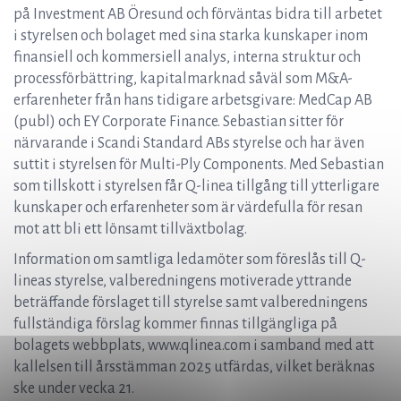
på Investment AB Öresund och förväntas bidra till arbetet
i styrelsen och bolaget med sina starka kunskaper inom
finansiell och kommersiell analys, interna struktur och
processförbättring, kapitalmarknad såväl som M&A-
erfarenheter från hans tidigare arbetsgivare: MedCap AB
(publ) och EY Corporate Finance. Sebastian sitter för
närvarande i Scandi Standard ABs styrelse och har även
suttit i styrelsen för Multi-Ply Components. Med Sebastian
som tillskott i styrelsen får Q-linea tillgång till ytterligare
kunskaper och erfarenheter som är värdefulla för resan
mot att bli ett lönsamt tillväxtbolag.
Information om samtliga ledamöter som föreslås till Q-
lineas styrelse, valberedningens motiverade yttrande
beträffande förslaget till styrelse samt valberedningens
fullständiga förslag kommer finnas tillgängliga på
bolagets webbplats, www.qlinea.com i samband med att
kallelsen till årsstämman 2025 utfärdas, vilket beräknas
ske under vecka 21.