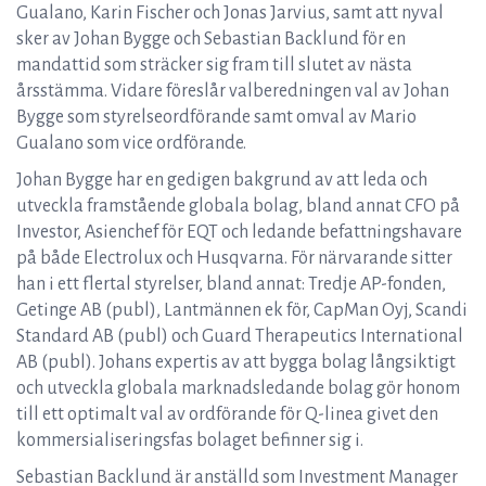
Gualano, Karin Fischer och Jonas Jarvius, samt att nyval
sker av Johan Bygge och Sebastian Backlund för en
mandattid som sträcker sig fram till slutet av nästa
årsstämma. Vidare föreslår valberedningen val av Johan
Bygge som styrelseordförande samt omval av Mario
Gualano som vice ordförande.
Johan Bygge har en gedigen bakgrund av att leda och
utveckla framstående globala bolag, bland annat CFO på
Investor, Asienchef för EQT och ledande befattningshavare
på både Electrolux och Husqvarna. För närvarande sitter
han i ett flertal styrelser, bland annat: Tredje AP-fonden,
Getinge AB (publ), Lantmännen ek för, CapMan Oyj, Scandi
Standard AB (publ) och Guard Therapeutics International
AB (publ). Johans expertis av att bygga bolag långsiktigt
och utveckla globala marknadsledande bolag gör honom
till ett optimalt val av ordförande för Q-linea givet den
kommersialiseringsfas bolaget befinner sig i.
Sebastian Backlund är anställd som Investment Manager