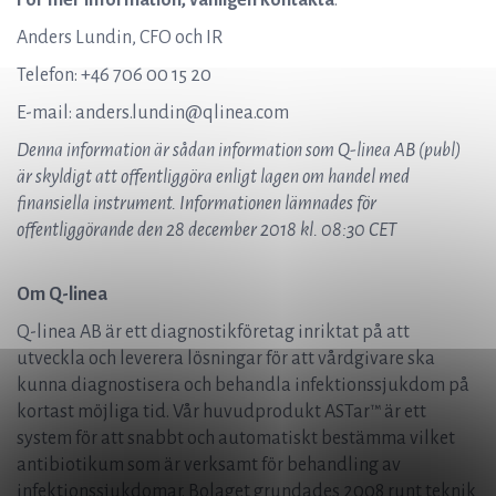
För mer information, vänligen kontakta
:
Anders Lundin, CFO och IR
Telefon: +46 706 00 15 20
E-mail: anders.lundin@qlinea.com
Denna information är sådan information som Q-linea AB (publ)
är skyldigt att offentliggöra enligt lagen om handel med
finansiella instrument. Informationen lämnades för
offentliggörande den 28 december 2018 kl. 08:30 CET
Om Q-linea
Q-linea AB är ett diagnostikföretag inriktat på att
utveckla och leverera lösningar för att vårdgivare ska
kunna diagnostisera och behandla infektionssjukdom på
kortast möjliga tid. Vår huvudprodukt ASTar™ är ett
system för att snabbt och automatiskt bestämma vilket
antibiotikum som är verksamt för behandling av
infektionssjukdomar. Bolaget grundades 2008 runt teknik