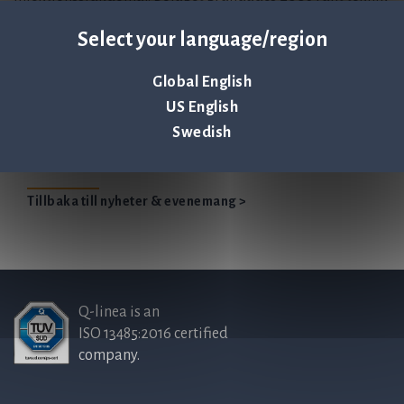
som utvecklats av forskare från Rudbecklaboratoriet vid
Select your language/region
Uppsala universitet, tillsammans med bland annat Olink
Bioscience AB och Uppsala universitets holdingbolag
Global English
UUAB
US English
Pressmeddelande (PDF)
Swedish
Tillbaka till nyheter & evenemang >
Q-linea is an
ISO 13485:2016 certified
company.