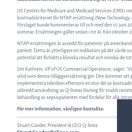
ASTar kits – Provpreparationskassett
US Centers for Medicare and Medicaid Services (CMS) me
kostnadskriteriet för NTAP-ersättning (New Technology 
Förslaget kunde kommenteras till och med den 10 juni 202
och skiva för AST resultat direkt från
sommar. Ersättningen gäller sedan i tre år, från oktober 
NTAP-ersättningen är avsedd för patienter på amerikans
kliniska prover
patient. Detta är ytterligare en indikation på det värde 
potential att förbättra kliniska resultat och minska de to
Jim Kathrein, VP of US Commercial Operations, säger: ”V
ASTar för läkare
stöd som denna tilläggsersättning ger. Den kommer att gö
implementera tekniken eftersom en stor del av kostnaden 
utbredd användning av Q-lineas lösning för snabb resiste
ASTar i labbet
behandling av sepsispatienter med fördelar för alla intres
För mer information, vänligen kontakta:
Stuart Gander, President & CEO, Q-linea