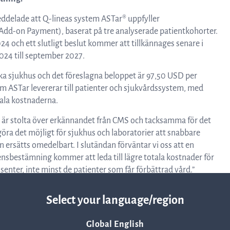
Resurser
ddelade att Q-lineas system ASTar® uppfyller
Add-on Payment), baserat på tre analyserade patientkohorter.
4 och ett slutligt beslut kommer att tillkännages senare i
Nyheter och event
2024 till september 2027.
ka sjukhus och det föreslagna beloppet är 97,50 USD per
Vad andra säger om oss
som ASTar levererar till patienter och sjukvårdssystem, med
tala kostnaderna.
i är stolta över erkännandet från CMS och tacksamma för det
VD-ord
ra det möjligt för sjukhus och laboratorier att snabbare
ersätts omedelbart. I slutändan förväntar vi oss att en
nsbestämning kommer att leda till lägre totala kostnader för
Affärsidé och strategi
senter, inte minst de patienter som får förbättrad vård.”
Select your language/region
Global English