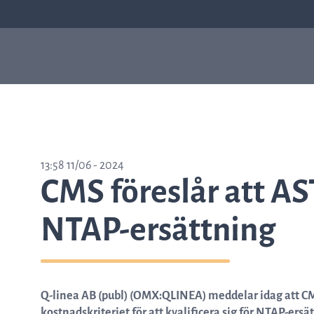
Våra produkter
Sep
Varför ASTar
ASTar är ett värdefullt
13:58 11/06 - 2024
verktyg både i labbet och för
CMS föreslår att AS
läkare. Läs mer om hur ASTar
kan hjälpa dig genom att
välja från listan till höger.
NTAP-ersättning
Läs mer om ASTar
Q-linea AB (publ) (OMX:QLINEA) meddelar idag att CMS
kostnadskriteriet för att kvalificera sig för NTAP-ersä