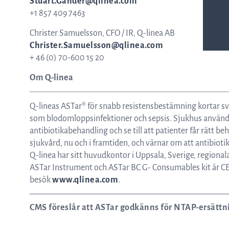
Stuart.Gander@qlinea.com
+1 857 409 7463
Christer Samuelsson, CFO / IR, Q-linea AB
Christer.Samuelsson@qlinea.com
+ 46 (0) 70-600 15 20
Om Q-linea
Q-lineas ASTar® för snabb resistensbestämning kortar sva
som blodomloppsinfektioner och sepsis. Sjukhus använder
antibiotikabehandling och se till att patienter får rätt beha
sjukvård, nu och i framtiden, och värnar om att antibiot
Q-linea har sitt huvudkontor i Uppsala, Sverige, regional
ASTar Instrument och ASTar BC G- Consumables kit är C
besök
www.qlinea.com
.
CMS föreslår att ASTar godkänns för NTAP-ersättn