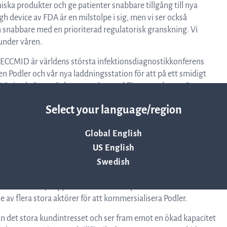
ska produkter och ge patienter snabbare tillgång till nya
h device av FDA är en milstolpe i sig, men vi ser också
 snabbare med en prioriterad regulatorisk granskning. Vi
 under våren.
s. ECCMID är världens största infektionsdiagnostikkonferens
 Podler och vår nya laddningsstation för att på ett smidigt
r. Vi visade även vår kommande panel för att analysera Gram-
el fick vi mycket positiv feedback om panelens bredd.
Select your language/region
kunder gällande ASTar. Podler väckte stort intresse med
ett stort steg för blododlingar. ”Varför har ingen gjort detta
Global English
US English
ckså presenterade ASTar, ett mycket stort intresse med hög
Swedish
tatera att vi nådde alla mål vi satt upp inför konferensen och
entific kan följa upp med intresserade potentiella kunder under
av flera stora aktörer för att kommersialisera Podler.
n det stora kundintresset och ser fram emot en ökad kapacitet