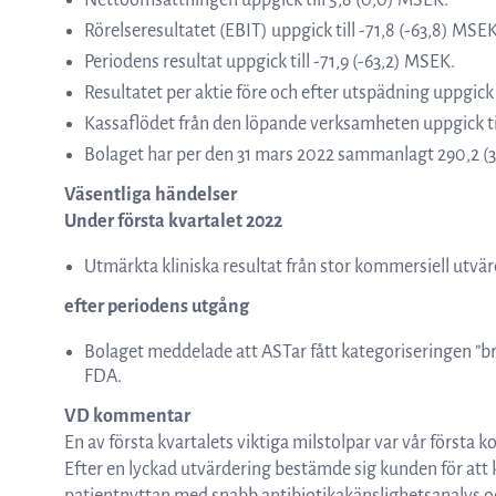
Nettoomsättningen uppgick till 5,8 (0,0) MSEK.
ASTar kits – Provpreparationskassett
Rörelseresultatet (EBIT) uppgick till -71,8 (-63,8) MSEK
Periodens resultat uppgick till -71,9 (-63,2) MSEK.
Resultatet per aktie före och efter utspädning uppgick t
och skiva för AST resultat direkt från
Kassaflödet från den löpande verksamheten uppgick til
Bolaget har per den 31 mars 2022 sammanlagt 290,2 (3
kliniska prover
Väsentliga händelser
Under första kvartalet 2022
Utmärkta kliniska resultat från stor kommersiell utvär
ASTar för läkare
efter periodens utgång
Bolaget meddelade att ASTar fått kategoriseringen ”
ASTar i labbet
FDA.
VD kommentar
En av första kvartalets viktiga milstolpar var vår första 
Efter en lyckad utvärdering bestämde sig kunden för att