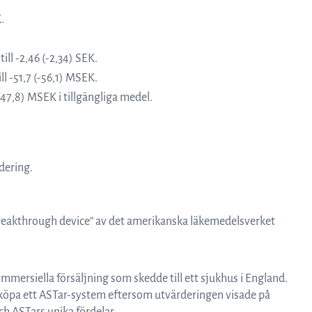
Resurser
.
ill -2,46 (-2,34) SEK.
Nyheter och event
l -51,7 (-56,1) MSEK.
47,8) MSEK i tillgängliga medel.
Vad andra säger om oss
dering.
VD-ord
breakthrough device” av det amerikanska läkemedelsverket
Affärsidé och strategi
kommersiella försäljning som skedde till ett sjukhus i England.
 köpa ett ASTar-system eftersom utvärderingen visade på