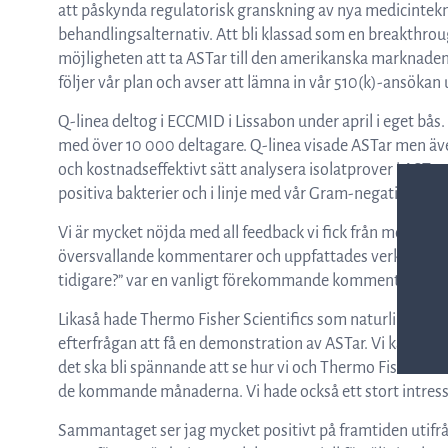
att påskynda regulatorisk granskning av nya medicintekni
behandlingsalternativ. Att bli klassad som en breakthroug
möjligheten att ta ASTar till den amerikanska marknaden
följer vår plan och avser att lämna in vår 510(k)-ansökan
Q-linea deltog i ECCMID i Lissabon under april i eget bå
med över 10 000 deltagare. Q-linea visade ASTar men även
och kostnadseffektivt sätt analysera isolatprover i ASTa
positiva bakterier och i linje med vår Gram-negativa pan
Vi är mycket nöjda med all feedback vi fick från möjliga 
översvallande kommentarer och uppfattades verkligen som 
tidigare?” var en vanligt förekommande kommentar.
Likaså hade Thermo Fisher Scientifics som naturligtvis o
efterfrågan att få en demonstration av ASTar. Vi kan kons
det ska bli spännande att se hur vi och Thermo Fisher Sci
de kommande månaderna. Vi hade också ett stort intresse 
Sammantaget ser jag mycket positivt på framtiden utifrå