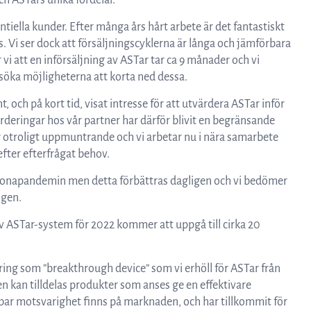
h ASTars unika fördelar.
entiella kunder. Efter många års hårt arbete är det fantastiskt
ns. Vi ser dock att försäljningscyklerna är långa och jämförbara
i att en införsäljning av ASTar tar ca 9 månader och vi
öka möjligheterna att korta ned dessa.
t, och på kort tid, visat intresse för att utvärdera ASTar inför
ärderingar hos vår partner har därför blivit en begränsande
 är otroligt uppmuntrande och vi arbetar nu i nära samarbete
efter efterfrågat behov.
coronapandemin men detta förbättras dagligen och vi bedömer
ngen.
v ASTar-system för 2022 kommer att uppgå till cirka 20
ring som ”breakthrough device” som vi erhöll för ASTar från
 kan tilldelas produkter som anses ge en effektivare
bar motsvarighet finns på marknaden, och har tillkommit för