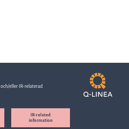
Valberedning
Börsintroduktion
Om
och/eller IR-relaterad
börsintroduktionen
IR-related
Kontakt
information