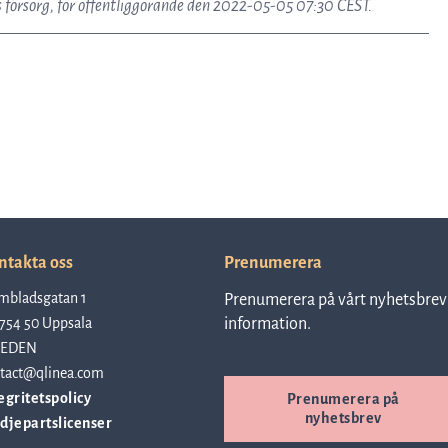
försorg, för offentliggörande den 2022-05-05 07:30 CEST.
ntakta oss
Prenumerera
mbladsgatan 1
Prenumerera på vårt nyhetsbrev 
754 50 Uppsala
information.
EDEN
tact@qlinea.com
egritetspolicy
Prenumerera på
nyhetsbrev
djepartslicenser