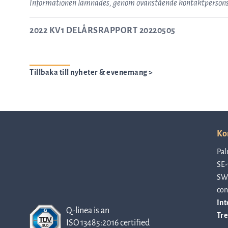
Informationen lämnades, genom ovanstående kontaktpersons 
2022 KV1 DELÅRSRAPPORT 20220505
Tillbaka till nyheter & evenemang >
Ko
Pal
SE-
SW
con
Int
Q-linea is an
Tre
ISO 13485:2016 certified