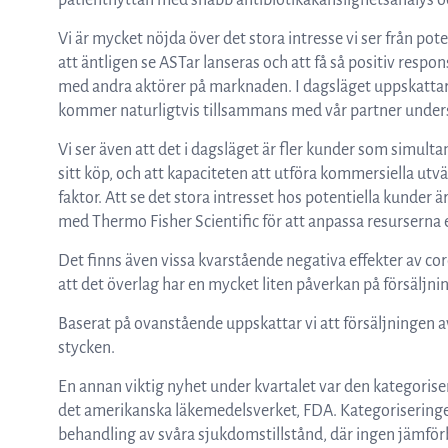
patientnyttan med snabb antibiotikakänslighetsanalys oc
Vi är mycket nöjda över det stora intresse vi ser från pot
att äntligen se ASTar lanseras och att få så positiv respo
med andra aktörer på marknaden. I dagsläget uppskattar v
kommer naturligtvis tillsammans med vår partner unders
Vi ser även att det i dagsläget är fler kunder som simultan
sitt köp, och att kapaciteten att utföra kommersiella utv
faktor. Att se det stora intresset hos potentiella kunder
med Thermo Fisher Scientific för att anpassa resurserna 
Det finns även vissa kvarstående negativa effekter av 
att det överlag har en mycket liten påverkan på försäljni
Baserat på ovanstående uppskattar vi att försäljningen a
stycken.
En annan viktig nyhet under kvartalet var den kategorise
det amerikanska läkemedelsverket, FDA. Kategoriseringen
behandling av svåra sjukdomstillstånd, där ingen jämför