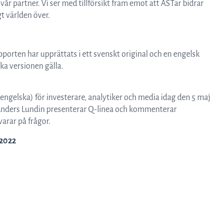
år partner. Vi ser med tillförsikt fram emot att ASTar bidrar
gt världen över.
porten har upprättats i ett svenskt original och en engelsk
ka versionen gälla.
 engelska) för investerare, analytiker och media idag den 5 maj
O Anders Lundin presenterar Q-linea och kommenterar
arar på frågor.
-2022