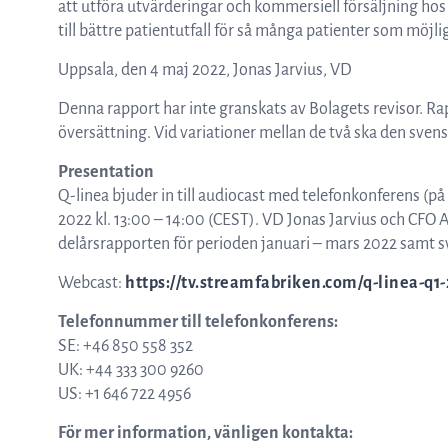
att utföra utvärderingar och kommersiell försäljning hos v
till bättre patientutfall för så många patienter som möjli
Uppsala, den 4 maj 2022, Jonas Jarvius, VD
Denna rapport har inte granskats av Bolagets revisor. Rap
översättning. Vid variationer mellan de två ska den svens
Presentation
Q-linea bjuder in till audiocast med telefonkonferens (på
2022 kl. 13:00 – 14:00 (CEST). VD Jonas Jarvius och CF
delårsrapporten för perioden januari – mars 2022 samt sv
Webcast:
https://tv.streamfabriken.com/q-linea-q1
Telefonnummer till telefonkonferens:
SE: +46 850 558 352
UK: +44 333 300 9260
US: +1 646 722 4956
För mer information, vänligen kontakta: