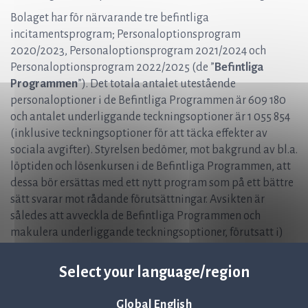
Bolaget har för närvarande tre befintliga
incitamentsprogram; Personaloptionsprogram
2020/2023, Personaloptionsprogram 2021/2024 och
Personaloptionsprogram 2022/2025 (de ”
Befintliga
Programmen
”). Det totala antalet utestående
personaloptioner i de Befintliga Programmen är 609 180
och antalet underliggande teckningsoptioner är 1 055 854
(inklusive teckningsoptioner för att täcka effekter av
sociala avgifter). Styrelsen bedömer, mot bakgrund av bl.a.
löptiden och lösenkursen i de Befintliga Programmen, att
dessa bör ersättas med ett nytt program som på ett bättre
sätt svarar mot rådande förutsättningar. Avsikten är
således att avveckla de Befintliga Programmen och
makulera underliggande teckningsoptioner, förutsatt i)
att stämman fattar beslut om att införa
personaloptionsprogram 2023/2026, ii) att stämman
Select your language/region
fattar beslut om att avveckla de Befintliga Programmen,
och iii) att deltagarna i de Befintliga Programmen
Global English