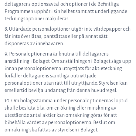
deltagarens optionsavtal och optioner i de Befintliga
Programmen upphör i sin helhet samt att underliggande
teckningsoptioner makuleras.
8. Utfärdade personaloptioner utgör inte värdepapper och
får inte överlåtas, pantsättas eller på annat sätt
disponeras av innehavaren.
9. Personaloptionerna är knutna till deltagarens
anställning i Bolaget. Om anställningen i Bolaget sägs upp
innan personaloptionerna utnyttjats för aktieteckning
förfaller deltagarens samtliga outnyttjade
personaloptioner utan rätt till utnyttjande. Styrelsen kan
emellertid bevilja undantag från denna huvudregel.
10. Om bolagsstämma under personaloptionernas löptid
skulle besluta bl.a. om en ökning eller minskning av
utestående antal aktier kan omräkning göras för att
bibehålla värdet av personaloptionerna. Beslut om
omräkning ska fattas av styrelsen i Bolaget.