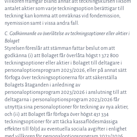
villkoren framgår bland annat att teckningskursen liksom
antalet aktier som varje teckningsoption berättigar till
teckning kan komma att omräknas vid fondemission,
nyemission samt i vissa andra fall.
C. Godkännande av överlåtelse av teckningsoptioner eller aktier i
Bolaget
Styrelsen föreslår att stämman fattar beslut om att
godkänna (i) att Bolaget får överlåta högst 1 372 800
teckningsoptioner eller aktier i Bolaget till deltagare i
personaloptionsprogram 2023/2026, eller på annat sätt
förfoga över teckningsoptionerna för att säkerställa
Bolagets åtaganden i anledning av
personaloptionsprogram 2023/2026 i anslutning till att
deltagarna i personaloptionsprogram 2023/2026 får
utnyttja sina personaloptioner för teckning av nya aktier,
och (ii) att Bolaget får förfoga över högst 431 334
teckningsoptioner för att täcka kassaflödesmässiga
effekter till följd av eventuella sociala avgifter i enlighet
med villkoren för personaloptionsprogram 2023/2026.