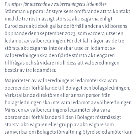
Principer för utseende av valberedningens ledamöter
Stämman uppdrar åt styrelsens ordförande att ta kontakt
med de tre röstmässigt största aktieägarna enligt
Euroclears aktiebok gällande förhållandena vid börsens
öppnande den 1 september 2023, som vardera utser en
ledamot av valberedningen. För det fall någon av de tre
största aktieägarna inte önskar utse en ledamot av
valberedningen ska den fjärde största aktieägaren
tillfrågas och så vidare intill dess att valberedningen
består av tre ledamöter.
Majoriteten av valberedningens ledamöter ska vara
oberoende i förhållande till Bolaget och bolagsledningen.
Verkställande direktören eller annan person från
bolagsledningen ska inte vara ledamot av valberedningen.
Minst en av valberedningens ledamöter ska vara
oberoende i förhållande till den i Bolaget röstmässigt
största aktieägaren eller grupp av aktieägare som
samverkar om Bolagets förvaltning. Styrelseledamöter kan