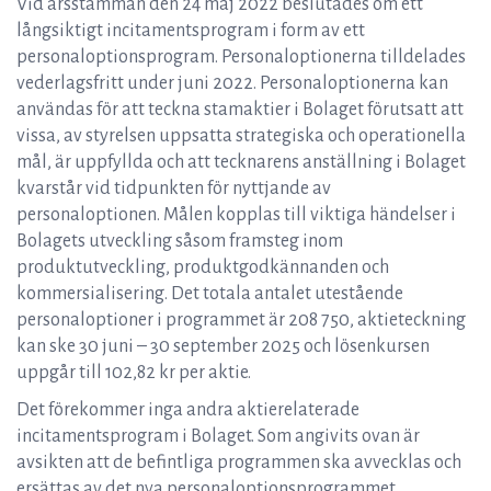
Vid årsstämman den 24 maj 2022 beslutades om ett
långsiktigt incitamentsprogram i form av ett
personaloptionsprogram. Personaloptionerna tilldelades
vederlagsfritt under juni 2022. Personaloptionerna kan
användas för att teckna stamaktier i Bolaget förutsatt att
vissa, av styrelsen uppsatta strategiska och operationella
mål, är uppfyllda och att tecknarens anställning i Bolaget
kvarstår vid tidpunkten för nyttjande av
personaloptionen. Målen kopplas till viktiga händelser i
Bolagets utveckling såsom framsteg inom
produktutveckling, produktgodkännanden och
kommersialisering. Det totala antalet utestående
personaloptioner i programmet är 208 750, aktieteckning
kan ske 30 juni – 30 september 2025 och lösenkursen
uppgår till 102,82 kr per aktie.
Det förekommer inga andra aktierelaterade
incitamentsprogram i Bolaget. Som angivits ovan är
avsikten att de befintliga programmen ska avvecklas och
ersättas av det nya personaloptionsprogrammet