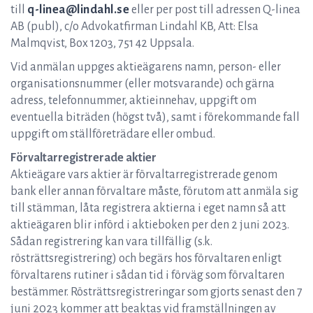
till
q-linea@lindahl.se
eller per post till adressen Q-linea
AB (publ), c/o Advokatfirman Lindahl KB, Att: Elsa
Malmqvist, Box 1203, 751 42 Uppsala.
Vid anmälan uppges aktieägarens namn, person- eller
organisationsnummer (eller motsvarande) och gärna
adress, telefonnummer, aktieinnehav, uppgift om
eventuella biträden (högst två), samt i förekommande fall
uppgift om ställföreträdare eller ombud.
Förvaltarregistrerade aktier
Aktieägare vars aktier är förvaltarregistrerade genom
bank eller annan förvaltare måste, förutom att anmäla sig
till stämman, låta registrera aktierna i eget namn så att
aktieägaren blir införd i aktieboken per den 2 juni 2023.
Sådan registrering kan vara tillfällig (s.k.
rösträttsregistrering) och begärs hos förvaltaren enligt
förvaltarens rutiner i sådan tid i förväg som förvaltaren
bestämmer. Rösträttsregistreringar som gjorts senast den 7
juni 2023 kommer att beaktas vid framställningen av