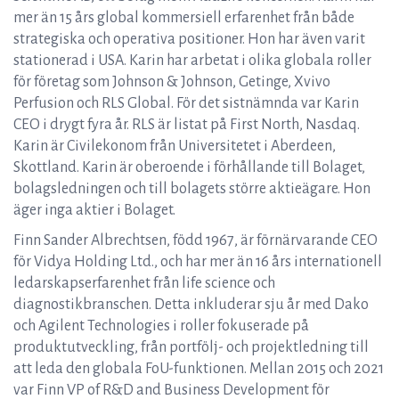
mer än 15 års global kommersiell erfarenhet från både
strategiska och operativa positioner. Hon har även varit
stationerad i USA. Karin har arbetat i olika globala roller
för företag som Johnson & Johnson, Getinge, Xvivo
Perfusion och RLS Global. För det sistnämnda var Karin
CEO i drygt fyra år. RLS är listat på First North, Nasdaq.
Karin är Civilekonom från Universitetet i Aberdeen,
Skottland. Karin är oberoende i förhållande till Bolaget,
bolagsledningen och till bolagets större aktieägare. Hon
äger inga aktier i Bolaget.
Finn Sander Albrechtsen, född 1967, är förnärvarande CEO
för Vidya Holding Ltd., och har mer än 16 års internationell
ledarskapserfarenhet från life science och
diagnostikbranschen. Detta inkluderar sju år med Dako
och Agilent Technologies i roller fokuserade på
produktutveckling, från portfölj- och projektledning till
att leda den globala FoU-funktionen. Mellan 2015 och 2021
var Finn VP of R&D and Business Development för