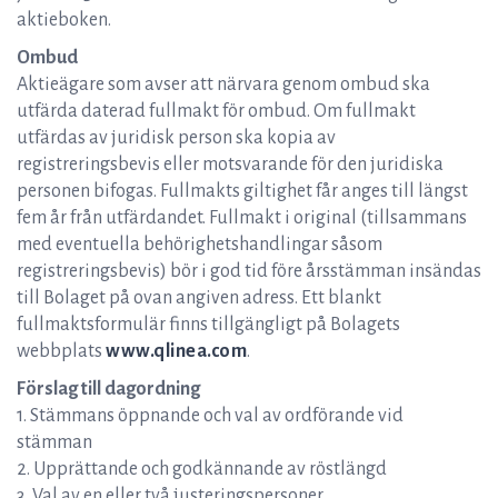
aktieboken.
Ombud
Aktieägare som avser att närvara genom ombud ska
utfärda daterad fullmakt för ombud. Om fullmakt
utfärdas av juridisk person ska kopia av
registreringsbevis eller motsvarande för den juridiska
personen bifogas. Fullmakts giltighet får anges till längst
fem år från utfärdandet. Fullmakt i original (tillsammans
med eventuella behörighetshandlingar såsom
registreringsbevis) bör i god tid före årsstämman insändas
till Bolaget på ovan angiven adress. Ett blankt
fullmaktsformulär finns tillgängligt på Bolagets
webbplats
www.qlinea.com
.
Förslag till dagordning
1. Stämmans öppnande och val av ordförande vid
stämman
2. Upprättande och godkännande av röstlängd
3. Val av en eller två justeringspersoner