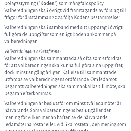
bolagsstyrning (”
Koden
”) som mångfaldspolicy.
Valberedningen ska i övrigt vid framtagande av förslag till
frågor för årsstämman 2024 följa Kodens bestämmelser.
Valberedningen ska i samband med sitt uppdrag i övrigt
fullgöra de uppgifter som enligt Koden ankommer på
valberedningen.
Valberedningens arbetsformer
Valberedningen ska sammanträda så ofta som erfordras
för att valberedningen ska kunna fullgöra sina uppgifter,
dock minst en gång årligen. Kallelse till sammanträde
utfärdas av valberedningens ordförande. Om ledamot
begär att valberedningen ska sammankallas till möte, ska
begäran efterkommas.
Valberedningen är beslutsför om minst två ledamöter är
närvarande. Som valberedningens beslut gäller den
mening för vilken mer än häften av de närvarande
ledamöterna röstar eller, vid lika röstetal, den mening som