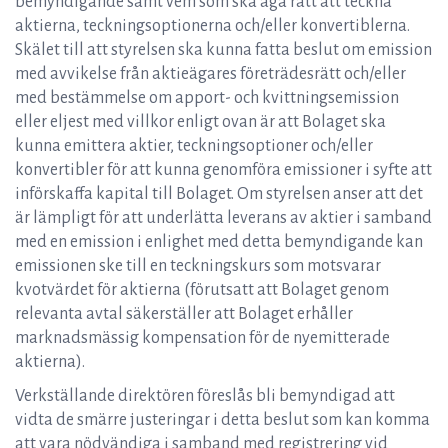
bemyndigande samt vem som ska äga rätt att teckna
aktierna, teckningsoptionerna och/eller konvertiblerna.
Skälet till att styrelsen ska kunna fatta beslut om emission
med avvikelse från aktieägares företrädesrätt och/eller
med bestämmelse om apport- och kvittningsemission
eller eljest med villkor enligt ovan är att Bolaget ska
kunna emittera aktier, teckningsoptioner och/eller
konvertibler för att kunna genomföra emissioner i syfte att
införskaffa kapital till Bolaget. Om styrelsen anser att det
är lämpligt för att underlätta leverans av aktier i samband
med en emission i enlighet med detta bemyndigande kan
emissionen ske till en teckningskurs som motsvarar
kvotvärdet för aktierna (förutsatt att Bolaget genom
relevanta avtal säkerställer att Bolaget erhåller
marknadsmässig kompensation för de nyemitterade
aktierna).
Verkställande direktören föreslås bli bemyndigad att
vidta de smärre justeringar i detta beslut som kan komma
att vara nödvändiga i samband med registrering vid