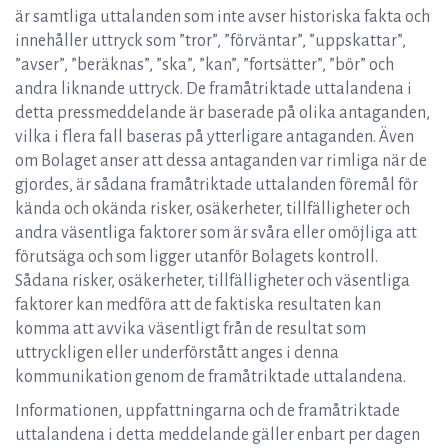
är samtliga uttalanden som inte avser historiska fakta och
innehåller uttryck som ”tror”, ”förväntar”, ”uppskattar”,
”avser”, ”beräknas”, ”ska”, ”kan”, ”fortsätter”, ”bör” och
andra liknande uttryck. De framåtriktade uttalandena i
detta pressmeddelande är baserade på olika antaganden,
vilka i flera fall baseras på ytterligare antaganden. Även
om Bolaget anser att dessa antaganden var rimliga när de
gjordes, är sådana framåtriktade uttalanden föremål för
kända och okända risker, osäkerheter, tillfälligheter och
andra väsentliga faktorer som är svåra eller omöjliga att
förutsäga och som ligger utanför Bolagets kontroll.
Sådana risker, osäkerheter, tillfälligheter och väsentliga
faktorer kan medföra att de faktiska resultaten kan
komma att avvika väsentligt från de resultat som
uttryckligen eller underförstått anges i denna
kommunikation genom de framåtriktade uttalandena.
Informationen, uppfattningarna och de framåtriktade
uttalandena i detta meddelande gäller enbart per dagen