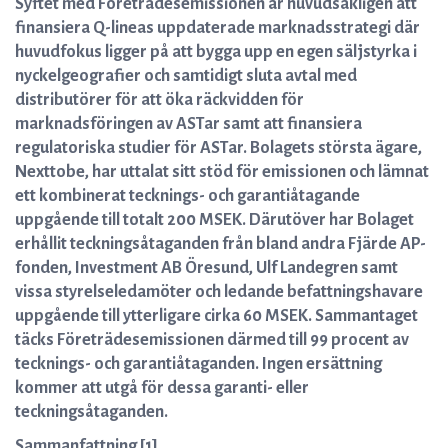
Syftet med Företrädesemissionen är huvudsakligen att
finansiera Q-lineas uppdaterade marknadsstrategi där
huvudfokus ligger på att bygga upp en egen säljstyrka i
nyckelgeografier och samtidigt sluta avtal med
distributörer för att öka räckvidden för
marknadsföringen av ASTar samt att finansiera
regulatoriska studier för ASTar. Bolagets största ägare,
Nexttobe, har uttalat sitt stöd för emissionen och lämnat
ett kombinerat tecknings- och garantiåtagande
uppgående till totalt 200 MSEK. Därutöver har Bolaget
erhållit teckningsåtaganden från bland andra Fjärde AP-
fonden, Investment AB Öresund, Ulf Landegren samt
vissa styrelseledamöter och ledande befattningshavare
uppgående till ytterligare cirka 60 MSEK. Sammantaget
täcks Företrädesemissionen därmed till 99 procent av
tecknings- och garantiåtaganden. Ingen ersättning
kommer att utgå för dessa garanti- eller
teckningsåtaganden.
Sammanfattning [1]