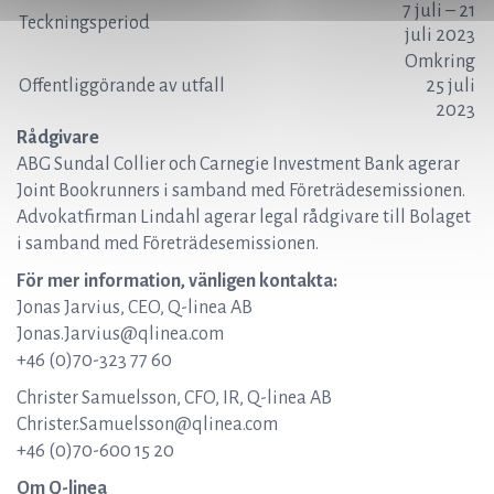
7 juli – 21
Teckningsperiod
juli 2023
Omkring
Offentliggörande av utfall
25 juli
2023
Rådgivare
ABG Sundal Collier och Carnegie Investment Bank agerar
Joint Bookrunners i samband med Företrädesemissionen.
Advokatfirman Lindahl agerar legal rådgivare till Bolaget
i samband med Företrädesemissionen.
För mer information, vänligen kontakta:
Jonas Jarvius, CEO, Q-linea AB
Jonas.Jarvius@qlinea.com
+46 (0)70-323 77 60
Christer Samuelsson, CFO, IR, Q-linea AB
Christer.Samuelsson@qlinea.com
+46 (0)70-600 15 20
Om Q-linea