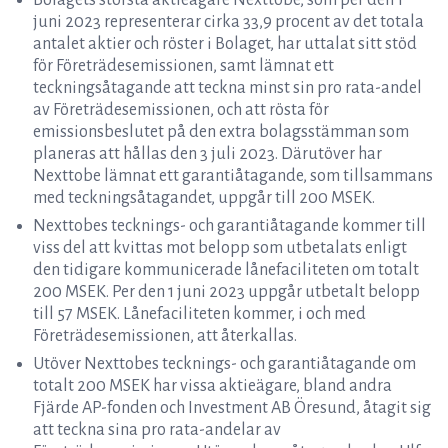
Bolagets största aktieägare Nexttobe, som per den 1
juni 2023 representerar cirka 33,9 procent av det totala
antalet aktier och röster i Bolaget, har uttalat sitt stöd
för Företrädesemissionen, samt lämnat ett
teckningsåtagande att teckna minst sin pro rata-andel
av Företrädesemissionen, och att rösta för
emissionsbeslutet på den extra bolagsstämman som
planeras att hållas den 3 juli 2023. Därutöver har
Nexttobe lämnat ett garantiåtagande, som tillsammans
med teckningsåtagandet, uppgår till 200 MSEK.
Nexttobes tecknings- och garantiåtagande kommer till
viss del att kvittas mot belopp som utbetalats enligt
den tidigare kommunicerade lånefaciliteten om totalt
200 MSEK. Per den 1 juni 2023 uppgår utbetalt belopp
till 57 MSEK. Lånefaciliteten kommer, i och med
Företrädesemissionen, att återkallas.
Utöver Nexttobes tecknings- och garantiåtagande om
totalt 200 MSEK har vissa aktieägare, bland andra
Fjärde AP-fonden och Investment AB Öresund, åtagit sig
att teckna sina pro rata-andelar av