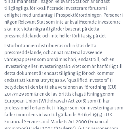
till allmänheten i någon Relevant Stat och är endast
tillgängliga för kvalificerade investerare förutom i
enlighet med undantag i Prospektförordningen. Personer i
någon Relevant Stat som inte är kvalificerade investerare
ska inte vidta några åtgärder baserat på detta
pressmeddelande och inte heller förlita sig på det.
I Storbritannien distribueras och riktas detta
pressmeddelande, och annat material avseende
värdepapperen som omnämns häri, endast till, och en
investering eller investeringsaktivitet som är hänförlig till
detta dokument är endast tillgänglig för och kommer
endast att kunna utnyttjas av, ”qualified investors” (i
betydelsen i den brittiska versionen av förordning (EU)
2017/1129 som är en del av brittisk lagstiftning genom
European Union (Withdrawal) Act 2018) som (i) har
professionell erfarenhet i frågor som rör investeringar som
faller inom den vid var tid gällande Artikel 19(5) i U.K.
Financial Services and Markets Act 2000 (Financial
Promotion) Order 2005 (”
Ordern
”), (ii) är personer som