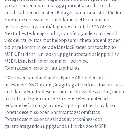
2023 representerar cirka 33,9 procent[4] av det totala
antalet aktier och röster i Bolaget, har uttalat sitt stöd för
Företrädesemissionen, samt lämnat ett kombinerat
tecknings- och garantiåtagande om totalt 200 MSEK.
Nexttobes tecknings- och garantiåtagande kommer till
viss del att kvittas mot belopp som utbetalats enligt den
tidigare kommunicerade lånefaciliteten om totalt 200
MSEK. Per den 1 juni 2023 uppgår utbetalt belopp till 57
MSEK. Lånefaciliteten kommer, i och med
Företrädesemissionen, att återkallas.
Därutöver har bland andra Fjärde AP-fonden och
Investment AB Öresund, åtagit sig att teckna sina pro rata-
andelar av Företrädesemissionen. Utöver dessa åtaganden
har Ulf Landegren samt vissa styrelseledamöter och
ledande befattningshavare åtagit sig att teckna aktier i
Företrädesemissionen. Sammantaget omfattas
Företrädesemissionen således av tecknings- och
garantiåtaganden uppgående till cirka 260 MSEK,