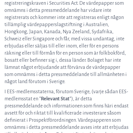
registreringskraven i Securities Act. De värdepapper som
omnämns i detta pressmeddelande har vidare inte
registrerats och kommer inte att registreras enligt någon
tillämplig värdepapperslagstiftning i Australien,
Hongkong, Japan, Kanada, Nya Zeeland, Sydafrika,
Schweiz eller Singapore och får, med vissa undantag, inte
erbjudas eller säljas till eller inom, eller för en persons
räkning eller till förmån för en person som är folkbokförd,
bosatt eller befinner sig i, dessa länder. Bolaget har inte
lämnat något erbjudande att förvärva de värdepapper
som omnämns i detta pressmeddelande till allmänheten i
något land förutom i Sverige.
I EES-medlemsstaterna, förutom Sverige, (varje sådan EES-
medlemsstat en ”
Relevant Stat
”), är detta
pressmeddelande och informationen som finns häri endast
avsett för och riktat till kvalificerade investerare såsom
definierat i Prospektförordningen. Värdepapperen som
omnämns i detta pressmeddelande avses inte att erbjudas