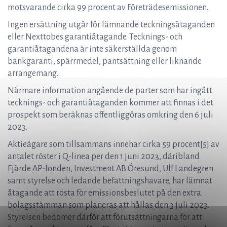
motsvarande cirka 99 procent av Företrädesemissionen.
Ingen ersättning utgår för lämnande teckningsåtaganden
eller Nexttobes garantiåtagande. Tecknings- och
garantiåtagandena är inte säkerställda genom
bankgaranti, spärrmedel, pantsättning eller liknande
arrangemang.
Närmare information angående de parter som har ingått
tecknings- och garantiåtaganden kommer att finnas i det
prospekt som beräknas offentliggöras omkring den 6 juli
2023.
Aktieägare som tillsammans innehar cirka 59 procent[5] av
antalet röster i Q-linea per den 1 juni 2023, däribland
Fjärde AP-fonden, Investment AB Öresund, Ulf Landegren
samt styrelse och ledande befattningshavare, har lämnat
åtagande att rösta för emissionsbeslutet på den extra
bolagsstämman som planeras att hållas den 3 juli 2023.
Styrelsen bedömer därför att förutsättningarna för att