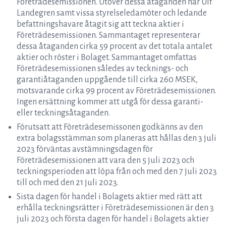
Företrädesemissionen. Utöver dessa åtaganden har Ulf
Landegren samt vissa styrelseledamöter och ledande
befattningshavare åtagit sig att teckna aktier i
Företrädesemissionen. Sammantaget representerar
dessa åtaganden cirka 59 procent av det totala antalet
aktier och röster i Bolaget. Sammantaget omfattas
Företrädesemissionen således av tecknings- och
garantiåtaganden uppgående till cirka 260 MSEK,
motsvarande cirka 99 procent av Företrädesemissionen.
Ingen ersättning kommer att utgå för dessa garanti-
eller teckningsåtaganden.
Förutsatt att Företrädesemissonen godkänns av den
extra bolagsstämman som planeras att hållas den 3 juli
2023 förväntas avstämningsdagen för
Företrädesemissionen att vara den 5 juli 2023 och
teckningsperioden att löpa från och med den 7 juli 2023
till och med den 21 juli 2023.
Sista dagen för handel i Bolagets aktier med rätt att
erhålla teckningsrätter i Företrädesemissionen är den 3
juli 2023 och första dagen för handel i Bolagets aktier