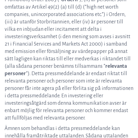
omfattas av Artikel 49(2) (a) till (d) (”high net worth
companies, unincorporated associations etc.”) i Ordern,
(iii) är utanför Storbritannien, eller (iv) är personer till
vilka en inbjudan eller incitament att delta i
investeringsverksamhet (i den mening som avses i avsnitt
21 i Financial Services and Markets Act 2000) i samband
med emission eller försäljning av värdepapper på annat
sätt lagligen kan riktas till eller medverkas i riktandet till
(alla sådana personer benämns tillsammans ”
relevanta
personer
”). Detta pressmeddelande är endast riktat till
relevanta personer och personer som inte är relevanta
personer får inte agera på eller förlita sig på informationen
i detta pressmeddelande. En investering eller
investeringsåtgärd som denna kommunikation avser är
enbart möjlig för relevanta personer och kommer endast
att fullföljas med relevanta personer.
Ämnen som behandlas i detta pressmeddelande kan
innehålla framåtriktade uttalanden. Sådana uttalanden