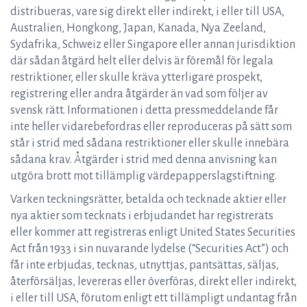
distribueras, vare sig direkt eller indirekt, i eller till USA,
Australien, Hongkong, Japan, Kanada, Nya Zeeland,
Sydafrika, Schweiz eller Singapore eller annan jurisdiktion
där sådan åtgärd helt eller delvis är föremål för legala
restriktioner, eller skulle kräva ytterligare prospekt,
registrering eller andra åtgärder än vad som följer av
svensk rätt. Informationen i detta pressmeddelande får
inte heller vidarebefordras eller reproduceras på sätt som
står i strid med sådana restriktioner eller skulle innebära
sådana krav. Åtgärder i strid med denna anvisning kan
utgöra brott mot tillämplig värdepapperslagstiftning.
Varken teckningsrätter, betalda och tecknade aktier eller
nya aktier som tecknats i erbjudandet har registrerats
eller kommer att registreras enligt United States Securities
Act från 1933 i sin nuvarande lydelse (“Securities Act”) och
får inte erbjudas, tecknas, utnyttjas, pantsättas, säljas,
återförsäljas, levereras eller överföras, direkt eller indirekt,
i eller till USA, förutom enligt ett tillämpligt undantag från