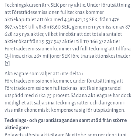
Teckningskursen är 3 SEK per ny aktie. Under förutsättning
att Företrädesemissionen fulltecknas kommer
aktiekapitalet att öka med 4 381 421,25 SEK, från 1 476
897,35 SEK till 5 858 318,60 SEK, genom en nyemission av 87
628 425 nya aktier, vilket innebär att det totala antalet
aktier ökar från 29 537 947 aktier till 117 166 372 aktier.
Företrädesemissionen kommer vid full teckning att tillföra
Q-linea cirka 263 miljoner SEK före transaktionskostnader.
[3]
Aktieägare som väljer att inte delta i
Företrädesemissionen kommer, under förutsättning att
Företrädesemissionen fulltecknas, att få sin ägarandel
utspädd med cirka 75 procent. Sådana aktieägare har dock
möjlighet att sälja sina teckningsrätter och därigenom i
viss mån ekonomiskt kompensera sig för utspädningen.
Tecknings- och garantiåtaganden samt stöd från större
aktieägare
Bolagets största aktieägare Nexttobe, som per den 1 juni