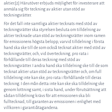
aktier.[2]
Härutöver erbjuds möjlighet för investerare att
anmäla sig för teckning av aktier utan stöd av
teckningsrätter.
För det fall inte samtliga aktier tecknats med stöd av
teckningsrätter ska styrelsen besluta om tilldelning av
aktier tecknade utan stöd av teckningsrätter inom ramen
för emissionens högsta belopp, varvid tilldelning i första
hand ska ske till de som också tecknat aktier med stöd av
teckningsrätter, och, vid överteckning, pro rata i
förhållande till deras teckning med stöd av
teckningsrätter. I andra hand ska tilldelning ske till de som
tecknat aktier utan stöd av teckningsrätter och, om full
tilldelning inte kan ske, pro rata i förhållande till deras
teckning. I den mån detta inte kan ske ska tilldelning ske
genom lottning samt, i sista hand, under förutsättning att
sådan tilldelning krävs för att emissionen ska bli
fulltecknad, till garanten av emissionen i enlighet med
villkoren i garantiåtagandena.