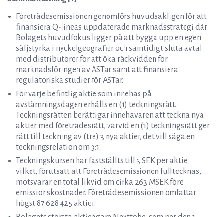
Företrädesemissionen genomförs huvudsakligen för att
finansiera Q-lineas uppdaterade marknadsstrategi där
Bolagets huvudfokus ligger på att bygga upp en egen
säljstyrka i nyckelgeografier och samtidigt sluta avtal
med distributörer för att öka räckvidden för
marknadsföringen av ASTar samt att finansiera
regulatoriska studier för ASTar.
För varje befintlig aktie som innehas på
avstämningsdagen erhålls en (1) teckningsrätt.
Teckningsrätten berättigar innehavaren att teckna nya
aktier med företrädesrätt, varvid en (1) teckningsrätt ger
rätt till teckning av (tre) 3 nya aktier, det vill säga en
teckningsrelation om 3:1.
Teckningskursen har fastställts till 3 SEK per aktie
vilket, förutsatt att Företrädesemissionen fulltecknas,
motsvarar en total likvid om cirka 263 MSEK före
emissionskostnader. Företrädesemissionen omfattar
högst 87 628 425 aktier.