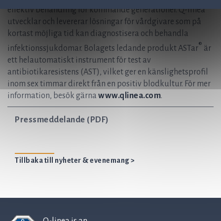
effektiv behandling för kommande generationer. Q-linea
utvecklar och levererar lösningar för vårdgivare som på
kortast möjliga tid kan diagnostisera och behandla
®
infektionssjukdomar. Bolagets ledande produkt ASTar
är
ett helautomatiskt instrument för test av
antibiotikaresistens (AST), vilket ger en känslighetsprofil
inom sex timmar direkt från en positiv blodkultur. För mer
information, besök gärna
www.qlinea.com
.
Pressmeddelande (PDF)
Tillbaka till nyheter & evenemang >