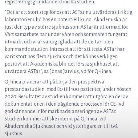
registreringsgrundande kliniska studien.
”Det är ett stort steg för oss att ASTar nu utvärderas i riktig
laboratoriemiljö hos en potentiell kund. Akademiska är
just den typ av större sjukhus som ASTar är utformad för.
Vårt samarbete har under våren och sommaren fungerat
utmärkt och vi är väldigt glada att de deltar i den
kommande studien. Intresset att för att testa ASTar har
varit stort hos flera sjukhus och det känns verkligen
positivt att Akademiska blir det första sjukhuset att
utvärdera ASTar.”, sa Jonas Jarvius, vd för Q-linea.
Q-linea planerar att påbörja den prospektiva
prestandastudien, med 80 till 100 patienter, under hösten
2020. Resultatet av studien kommer att utgöra en del av
dokumentationen i den pågående processen för CE-ivd
godkännande inför marknadslanseringen av ASTar.
Studien kommer att ske internt på Q-linea, vid
Akademiska Sjukhuset och vid ytterligare en till två
sjukhus.