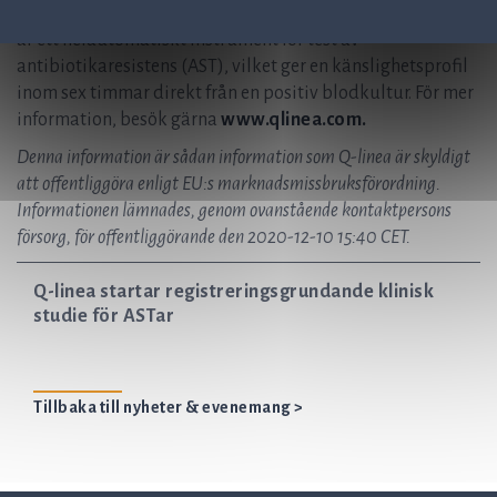
infektionssjukdomar. Bolagets ledande produkt ASTar[®]
är ett helautomatiskt instrument för test av
antibiotikaresistens (AST), vilket ger en känslighetsprofil
inom sex timmar direkt från en positiv blodkultur. För mer
information, besök gärna
www.qlinea.com.
Denna information är sådan information som Q-linea är skyldigt
att offentliggöra enligt EU:s marknadsmissbruksförordning.
Informationen lämnades, genom ovanstående kontaktpersons
försorg, för offentliggörande den 2020-12-10 15:40 CET.
Q-linea startar registreringsgrundande klinisk
studie för ASTar
Tillbaka till nyheter & evenemang >