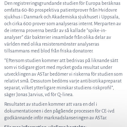
Den registreringsgrundande studien för Europa beräknas
omfatta 60-80 prospektiva patientprover från Hvidovre
sjukhus i Danmark och Akademiska sjukhuset i Uppsala,
och cirka 600 prover som analyseras internt. Merparten av
de interna proverna består av så kallade ”spike-in-
analyser” där bakterier insamlade från olika delar av
världen med olika resistensmönster analyseras
tillsammans med blod från friska donatorer.
”Eftersom studien kommer att bedrivas på liknande sätt
som vi tidigare gjort med mycket goda resultat under
utvecklingen av ASTar bedömer vi riskerna för studien som
relativt små. Dessutom bedöms varje antibiotikapreparat
separat, vilket ytterligare minskar studiens riskprofil”,
säger Jonas Jarvius, vd för Q-linea.
Resultatet av studien kommer att vara en del i
dokumentationen i den pågående processen för CE-ivd
godkännande inför marknadslanseringen av ASTar.